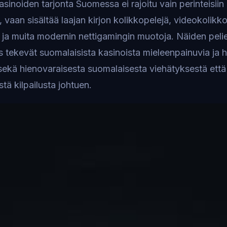
asinoiden tarjonta Suomessa ei rajoitu vain perinteisiin
 vaan sisältää laajan kirjon kolikkopelejä, videokolikko
 ja muita modernin nettigamingin muotoja. Näiden peli
 tekevät suomalaisista kasinoista mieleenpainuvia ja 
sekä hienovaraisesta suomalaisesta viehätyksestä että
tä kilpailusta johtuen.