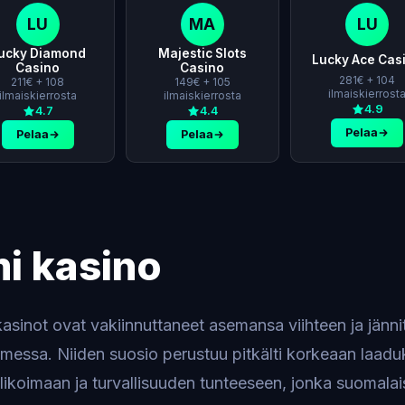
LU
MA
LU
ucky Diamond
Majestic Slots
Lucky Ace Cas
Casino
Casino
281€ + 104
211€ + 108
149€ + 105
ilmaiskierrost
ilmaiskierrosta
ilmaiskierrosta
4.9
4.7
4.4
Pelaa
Pelaa
Pelaa
i kasino
asinot ovat vakiinnuttaneet asemansa viihteen ja jänn
omessa. Niiden suosio perustuu pitkälti korkeaan laad
alikoimaan ja turvallisuuden tunteeseen, jonka suomalai