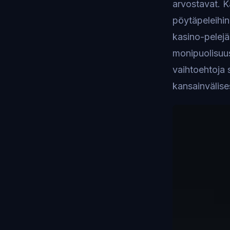
arvostavat. K
pöytäpeleihin,
kasino-pelejä
monipuolisuus
vaihtoehtoja 
kansainvälises