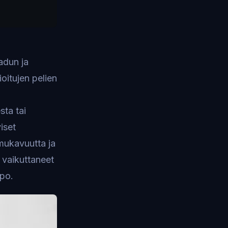
adun ja
ioitujen pelien
ta tai
iset
ömukavuutta ja
 vaikuttaneet
ppo.