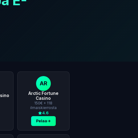
Ja E-
AR
Arctic Fortune
asino
Casino
150€ + 118
a
ilmaiskierrosta
4.6
Pelaa