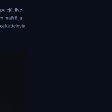
pelejä, live-
en määrä ja
houkuttelevia