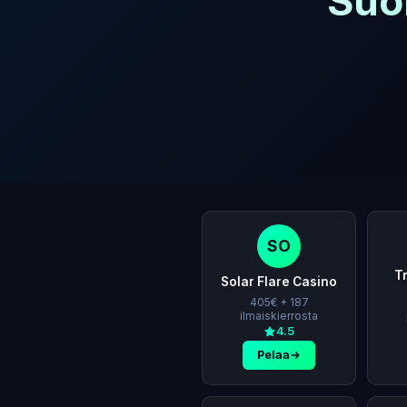
Suom
SO
T
Solar Flare Casino
405€ + 187
ilmaiskierrosta
4.5
Pelaa