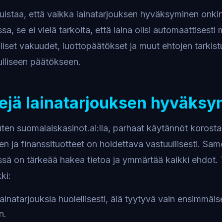
istaa, että vaikka lainatarjouksen hyväksyminen onki
sa, se ei vielä tarkoita, että laina olisi automaattisesti
set vakuudet, luottopäätökset ja muut ehtojen tarkist
ulliseen päätökseen.
ejä lainatarjouksen hyväks
en suomalaiskasinot.ai:lla, parhaat käytännöt korostav
n ja finanssituotteet on hoidettava vastuullisesti. Sam
sä on tärkeää hakea tietoa ja ymmärtää kaikki ehdot.
ki:
lainatarjouksia huolellisesti, älä tyytyvä vain ensimmäi
n.