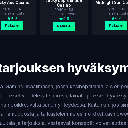
Lucky Leprechaun
cky Ace Casino
Midnight Sun C
Casino
281€ + 104
177€ + 133
204€ + 183
ilmaiskierrosta
ilmaiskierrost
ilmaiskierrosta
4.9
4.7
4.5
Pelaa
Pelaa
Pelaa
atarjouksen hyväksy
 iGaming-maailmassa, jossa kasinopeleihin ja slot-pelei
 bonukset vaihtelevat suuresti, lainatarjouksen hyväks
man poikkeavalta sanan yhteydessä. Kuitenkin, jos sii
 lainamuodosta ja tarkastelemme esimerkiksi kasinowe
uuksia ja tarjouksia, vastaavat konseptit voivat auttaa