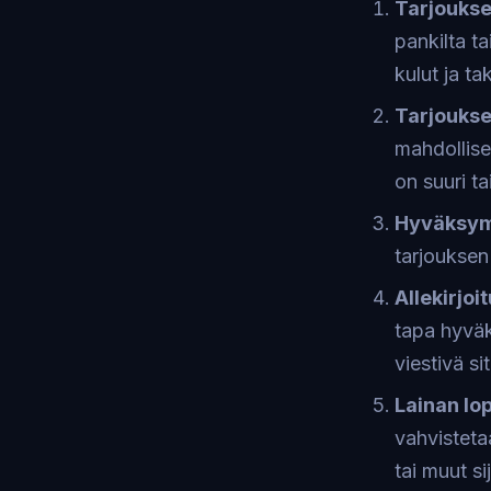
Tarjoukse
pankilta t
kulut ja t
Tarjouksen
mahdollises
on suuri t
Hyväksym
tarjouksen
Allekirjoit
tapa hyväk
viestivä si
Lainan lop
vahvistetaa
tai muut s