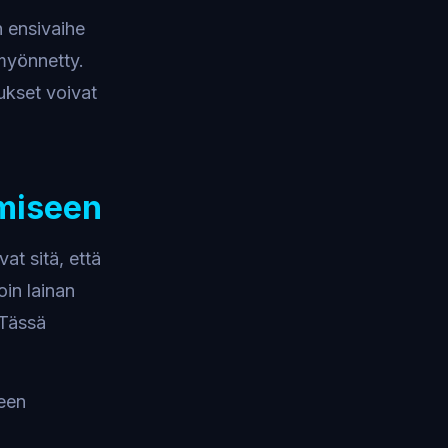
n ensivaihe
 myönnetty.
ukset voivat
ymiseen
at sitä, että
oin lainan
 Tässä
seen