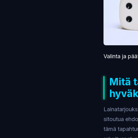
Valinta ja pää
Mitä 
hyvä
Lainatarjouks
sitoutua ehdo
tämä tapahtuu