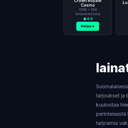
Crown Royale
Lu
Casino
109€ + 194
ilmaiskierrosta
4.9
Pelaa
lain
Suomalaisessa
tarjoukset ja
kuulostaa hie
perinteisestä
tarjoamia vak