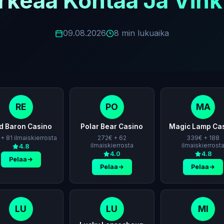
rkeää Kohtaa Ja Vink
09.08.2026
8 min lukuaika
RE
PO
MA
d Baron Casino
Polar Bear Casino
Magic Lamp Ca
+ 81 ilmaiskierrosta
272€ + 62
339€ + 188
ilmaiskierrosta
ilmaiskierrost
4.8
4.0
4.8
Pelaa
Pelaa
Pelaa
LU
LU
MI