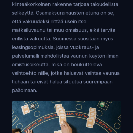
kiinteäkorkoinen rakenne tarjoaa taloudellista
selkeyttä. Osamaksurainausten etuna on se,
että vakuudeksi riittää usein itse
matkailuvaunu tai muu omaisuus, eikä tarvita
erillistä vakuutta. Suomessa suositaan myös
leasingsopimuksia, joissa vuokraus- ja
palvelumalli mahdollistaa vaunun käytön ilman
omistusoikeutta, mikä on houkutteleva
vaihtoehto niille, jotka haluavat vaihtaa vaunua
tiuhaan tai eivät halua sitoutua suurempaan
pääomaan.