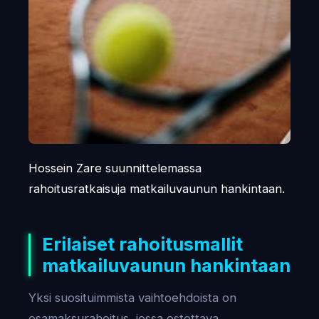
Hossein Zare suunnittelemassa
rahoitusratkaisuja matkailuvaunun hankintaan.
Erilaiset rahoitusmallit
matkailuvaunun hankintaan
Yksi suosituimmista vaihtoehdoista on
osamaksurahoitus, jossa ostettava