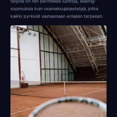
tarjolla on niin perinteisiä luottoja, leasing-
sopimuksia kuin osamaksujärjestelyjä, jotka
kaikki pyrkivät vastaamaan erilaisiin tarpeisiin.