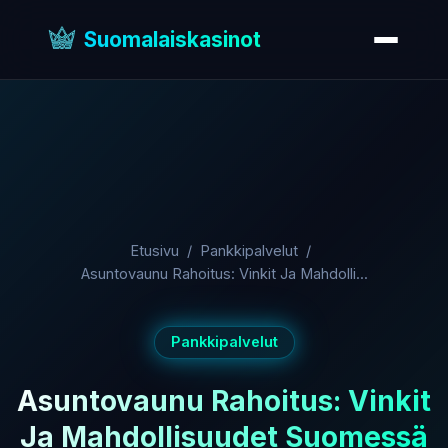
Suomalaiskasinot
Etusivu
/
Pankkipalvelut
/
Asuntovaunu Rahoitus: Vinkit Ja Mahdolli...
Pankkipalvelut
Asuntovaunu Rahoitus: Vinkit
Ja Mahdollisuudet Suomessä