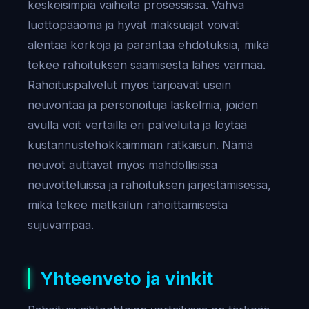
keskeisimpiä vaiheita prosessissa. Vahva
luottopääoma ja hyvät maksuajat voivat
alentaa korkoja ja parantaa ehdotuksia, mikä
tekee rahoituksen saamisesta lähes varmaa.
Rahoituspalvelut myös tarjoavat usein
neuvontaa ja personoituja laskelmia, joiden
avulla voit vertailla eri palveluita ja löytää
kustannustehokkaimman ratkaisun. Nämä
neuvot auttavat myös mahdollisissa
neuvotteluissa ja rahoituksen järjestämisessä,
mikä tekee matkailun rahoittamisesta
sujuvampaa.
Yhteenveto ja vinkit