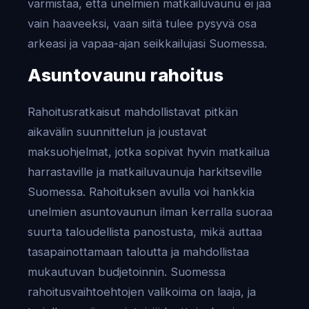
varmistaa, että unelmien matkailuvaunu ei jää
vain haaveeksi, vaan siitä tulee pysyvä osa
arkeasi ja vapaa-ajan seikkailujasi Suomessa.
Asuntovaunu rahoitus
Rahoitusratkaisut mahdollistavat pitkän
aikavälin suunnittelun ja joustavat
maksuohjelmat, jotka sopivat hyvin matkailua
harrastaville ja matkailuvaunuja harkitseville
Suomessa. Rahoituksen avulla voi hankkia
unelmien asuntovaunun ilman kerralla suoraa
suurta taloudellista panostusta, mikä auttaa
tasapainottamaan taloutta ja mahdollistaa
mukautuvan budjetoinnin. Suomessa
rahoitusvaihtoehtojen valikoima on laaja, ja