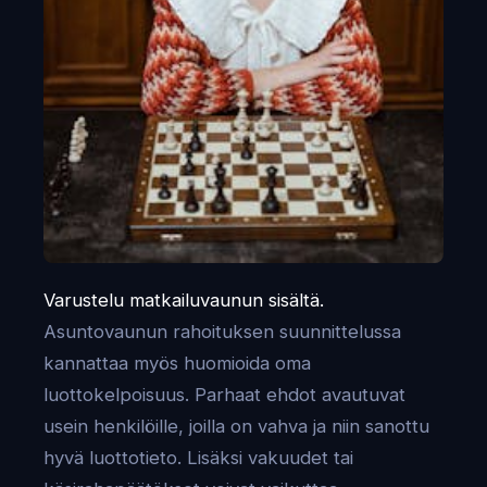
Varustelu matkailuvaunun sisältä.
Asuntovaunun rahoituksen suunnittelussa
kannattaa myös huomioida oma
luottokelpoisuus. Parhaat ehdot avautuvat
usein henkilöille, joilla on vahva ja niin sanottu
hyvä luottotieto. Lisäksi vakuudet tai