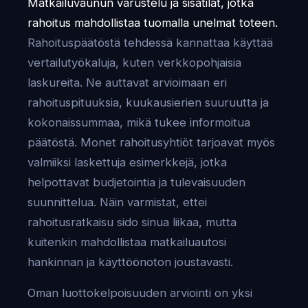
Matkailuvaunun varustelu ja sisätilat, jotka
rahoitus mahdollistaa tuomalla unelmat toteen.
Rahoituspäätöstä tehdessä kannattaa käyttää
vertailutyökaluja, kuten verkkopohjaisia
laskureita. Ne auttavat arvioimaan eri
rahoituspituuksia, kuukausierien suuruutta ja
kokonaissummaa, mikä tukee informoitua
päätöstä. Monet rahoitusyhtiöt tarjoavat myös
valmiiksi laskettuja esimerkkejä, jotka
helpottavat budjetointia ja tulevaisuuden
suunnittelua. Näin varmistat, ettei
rahoitusratkaisu sido sinua liikaa, mutta
kuitenkin mahdollistaa matkailuautosi
hankinnan ja käyttöönoton joustavasti.
Oman luottokelpoisuuden arviointi on yksi