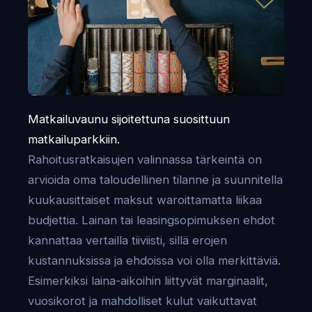
Matkailuvaunu sijoitettuna suosittuun
matkailuparkkiin.
Rahoitusratkaisujen valinnassa tärkeintä on
arvioida oma taloudellinen tilanne ja suunnitella
kuukausittaiset maksut waroittamatta liikaa
budjettia. Lainan tai leasingsopimuksen ehdot
kannattaa vertailla tiiviisti, sillä erojen
kustannuksissa ja ehdoissa voi olla merkittäviä.
Esimerkiksi laina-aikoihin liittyvät marginaalit,
vuosikorot ja mahdolliset kulut vaikuttavat