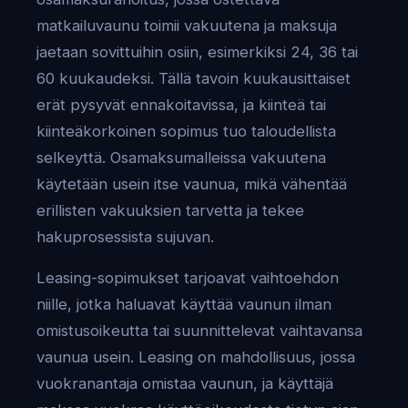
matkailuvaunu toimii vakuutena ja maksuja
jaetaan sovittuihin osiin, esimerkiksi 24, 36 tai
60 kuukaudeksi. Tällä tavoin kuukausittaiset
erät pysyvät ennakoitavissa, ja kiinteä tai
kiinteäkorkoinen sopimus tuo taloudellista
selkeyttä. Osamaksumalleissa vakuutena
käytetään usein itse vaunua, mikä vähentää
erillisten vakuuksien tarvetta ja tekee
hakuprosessista sujuvan.
Leasing-sopimukset tarjoavat vaihtoehdon
niille, jotka haluavat käyttää vaunun ilman
omistusoikeutta tai suunnittelevat vaihtavansa
vaunua usein. Leasing on mahdollisuus, jossa
vuokranantaja omistaa vaunun, ja käyttäjä