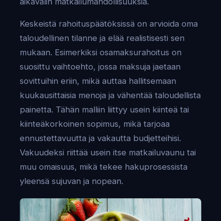
aikavälin matkailumahdollisuuksia.
Keskeistä rahoituspäätöksissä on arvioida oma
taloudellinen tilanne ja elää realistisesti sen
mukaan. Esimerkiksi osamaksurahoitus on
suosittu vaihtoehto, jossa maksuja jaetaan
sovittuihin eriin, mikä auttaa hallitsemaan
kuukausittaisia menoja ja vähentää taloudellista
painetta. Tähän malliin liittyy usein kiinteä tai
kiinteäkorkoinen sopimus, mikä tarjoaa
ennustettavuutta ja vakautta budjetteihisi.
Vakuudeksi riittää usein itse matkailuvaunu tai
muu omaisuus, mikä tekee hakuprosessista
yleensä sujuvan ja nopean.