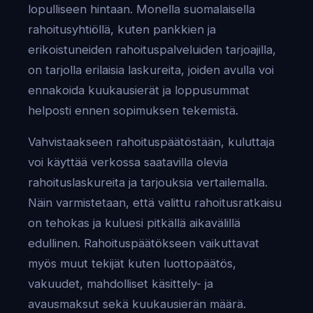
lopulliseen hintaan. Monella suomalaisella
rahoitusyhtiöllä, kuten pankkien ja
erikoistuneiden rahoituspalveluiden tarjoajilla,
on tarjolla erilaisia laskureita, joiden avulla voi
ennakoida kuukausierät ja loppusummat
helposti ennen sopimuksen tekemistä.
Vahvistaakseen rahoituspäätöstään, kuluttaja
voi käyttää verkossa saatavilla olevia
rahoituslaskureita ja tarjouksia vertailemalla.
Näin varmistetaan, että valittu rahoitusratkaisu
on tehokas ja kuluesi pitkällä aikavälillä
edullinen. Rahoituspäätökseen vaikuttavat
myös muut tekijät kuten luottopäätös,
vakuudet, mahdolliset käsittely- ja
avausmaksut sekä kuukausierän määrä.