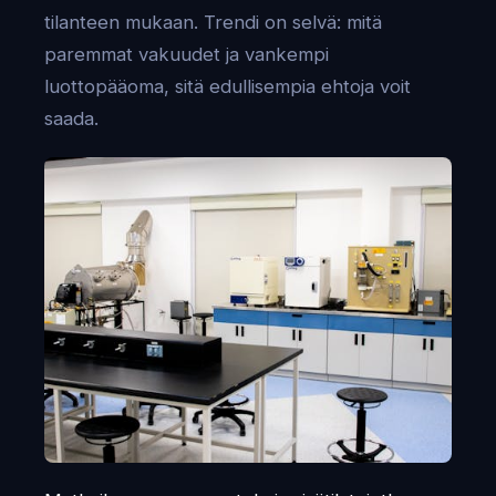
tilanteen mukaan. Trendi on selvä: mitä
paremmat vakuudet ja vankempi
luottopääoma, sitä edullisempia ehtoja voit
saada.