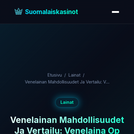
Suomalaiskasinot
Etusivu
/
Lainat
/
Venelainan Mahdollisuudet Ja Vertailu: V...
Lainat
Venelainan Mahdollisuudet
Ja Vertailu: Venelaina Op