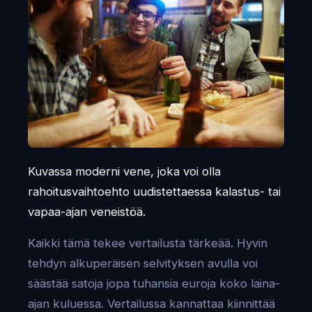
Kuvassa moderni vene, joka voi olla
rahoitusvaihtoehto uudistettaessa kalastus- tai
vapaa-ajan veneistöä.
Kaikki tämä tekee vertailusta tärkeää. Hyvin
tehdyn alkuperäisen selvityksen avulla voi
säästää satoja jopa tuhansia euroja koko laina-
ajan kuluessa. Vertailussa kannattaa kiinnittää