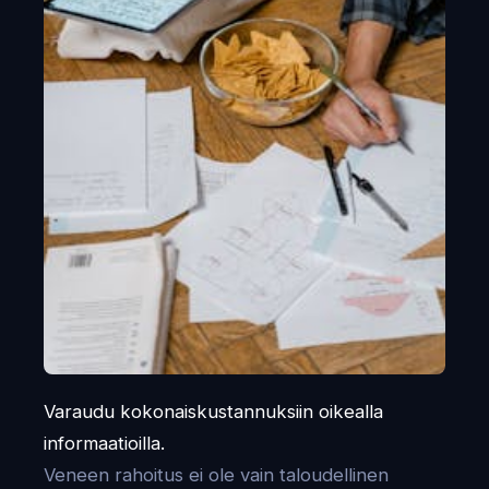
Varaudu kokonaiskustannuksiin oikealla
informaatioilla.
Veneen rahoitus ei ole vain taloudellinen