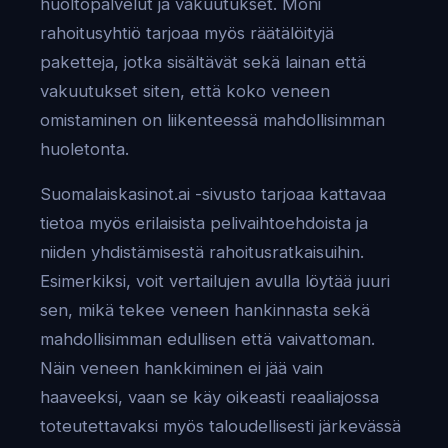
huoltopalvelut ja vakuutukset. Moni
rahoitusyhtiö tarjoaa myös räätälöityjä
paketteja, jotka sisältävät sekä lainan että
vakuutukset siten, että koko veneen
omistaminen on liikenteessä mahdollisimman
huoletonta.
Suomalaiskasinot.ai -sivusto tarjoaa kattavaa
tietoa myös erilaisista pelivaihtoehdoista ja
niiden yhdistämisestä rahoitusratkaisuihin.
Esimerkiksi, voit vertailujen avulla löytää juuri
sen, mikä tekee veneen hankinnasta sekä
mahdollisimman edullisen että vaivattoman.
Näin veneen hankkiminen ei jää vain
haaveeksi, vaan se käy oikeasti reaaliajossa
toteutettavaksi myös taloudellisesti järkevässä