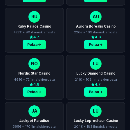
RU
AU
Ruby Palace Casino
Aurora Borealis Casino
422€ + 90 ilmaiskierrosta
226€ + 169 ilmaiskierrosta
4.7
4.8
Pelaa
Pelaa
NO
LU
Nordic Star Casino
Lucky Diamond Casino
461€ + 72 ilmaiskierrosta
211€ + 108 ilmaiskierrosta
4.8
4.7
Pelaa
Pelaa
JA
LU
Jackpot Paradise
Lucky Leprechaun Casino
395€ + 170 ilmaiskierrosta
204€ + 183 ilmaiskierrosta