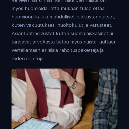
Veneen hankinnan kannalta olennaista on
myös huomioida, että mukaan tulee ottaa
huomioon kaikki mahdolliset lisäkustannukset,
kuten vakuutukset, huoltokulut ja varusteet.
Asiantuntijasivustot kuten suomalaiskasinot.ai
tarjoavat arvokasta tietoa myös näistä, auttaen
vertailemaan erilaisia rahoituspaketteja ja
niiden sisältöjä.