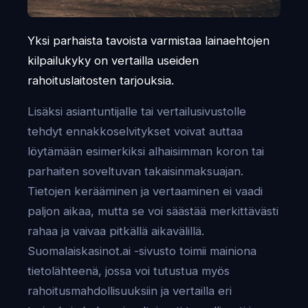
Yksi parhaista tavoista varmistaa lainaehtojen
kilpailukyky on vertailla useiden
rahoituslaitosten tarjouksia.
Lisäksi asiantuntijalle tai vertailusivustolle
tehdyt ennakkoselvitykset voivat auttaa
löytämään esimerkiksi alhaisimman koron tai
parhaiten soveltuvan takaisinmaksuajan.
Tietojen kerääminen ja vertaaminen ei vaadi
paljon aikaa, mutta se voi säästää merkittävästi
rahaa ja vaivaa pitkällä aikavälillä.
Suomalaiskasinot.ai -sivusto toimii mainiona
tietolähteenä, jossa voi tutustua myös
rahoitusmahdollisuuksiin ja vertailla eri