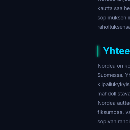
kautta saa he
sopimuksen m
rahoituksensa
Yhtee
Nordea on ko
Suomessa. Yht
kilpailukykyis
mahdollistava
Nordea auttaa
fiksumpaa, va
sopivan rahoi