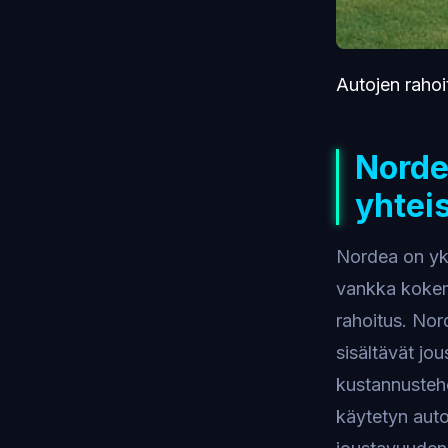
Autojen rahoi
Norde
yhtei
Nordea on yks
vankka kokemu
rahoitus. Nord
sisältävät jo
kustannusteho
käytetyn auto