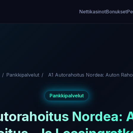
Nettikasinot
Bonukset
Pel
/
Pankkipalvelut
/
A1 Autorahoitus Nordea: Auton Rahoit
Pankkipalvelut
utorahoitus Nordea: 