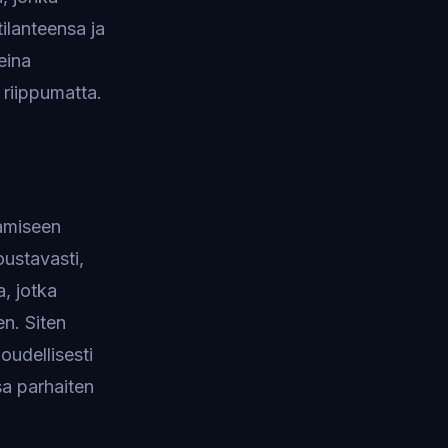
tilanteensa ja
eina
 riippumatta.
tamiseen
oustavasti,
a, jotka
n. Siten
oudellisesti
sa parhaiten