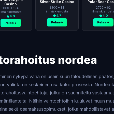
Silver Strike Casino
Polar Bear Cas
Casino
230€ + 88
272€ + 62
109€ + 194
ilmaiskierrosta
ilmaiskierrost
ilmaiskierrosta
4.7
4.0
4.9
Pelaa
Pelaa
Pelaa
utorahoitus nordea
inen nykypäivänä on usein suuri taloudellinen päätös,
n valinta on keskeinen osa koko prosessia. Nordea ta
torahoitusvaihtoehtoja, jotka on suunniteltu vastaamaan
lämäntilanteita. Näihin vaihtoehtoihin kuuluvat muun mu
laina sekä osamaksusopimukset, jotka mahdollistavat 