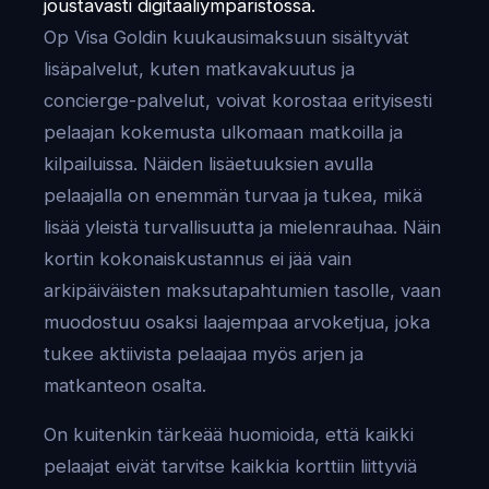
joustavasti digitaaliympäristössä.
Op Visa Goldin kuukausimaksuun sisältyvät
lisäpalvelut, kuten matkavakuutus ja
concierge-palvelut, voivat korostaa erityisesti
pelaajan kokemusta ulkomaan matkoilla ja
kilpailuissa. Näiden lisäetuuksien avulla
pelaajalla on enemmän turvaa ja tukea, mikä
lisää yleistä turvallisuutta ja mielenrauhaa. Näin
kortin kokonaiskustannus ei jää vain
arkipäiväisten maksutapahtumien tasolle, vaan
muodostuu osaksi laajempaa arvoketjua, joka
tukee aktiivista pelaajaa myös arjen ja
matkanteon osalta.
On kuitenkin tärkeää huomioida, että kaikki
pelaajat eivät tarvitse kaikkia korttiin liittyviä