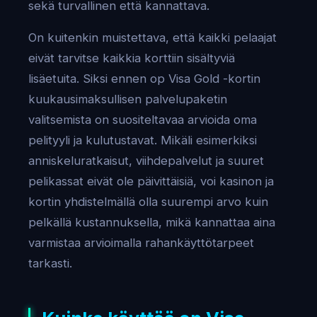
sekä turvallinen että kannattava.
On kuitenkin muistettava, että kaikki pelaajat
eivät tarvitse kaikkia korttiin sisältyviä
lisäetuita. Siksi ennen op Visa Gold -kortin
kuukausimaksullisen palvelupaketin
valitsemista on suositeltavaa arvioida oma
pelityyli ja kulutustavat. Mikäli esimerkiksi
anniskeluratkaisut, viihdepalvelut ja suuret
pelikassat eivät ole päivittäisiä, voi kasinon ja
kortin yhdistelmällä olla suurempi arvo kuin
pelkällä kustannuksella, mikä kannattaa aina
varmistaa arvioimalla rahankäyttötarpeet
tarkasti.