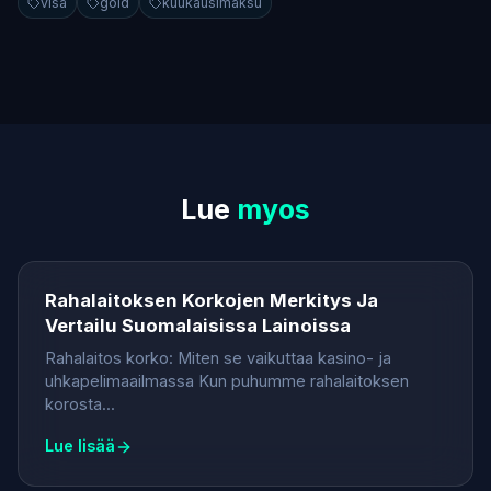
visa
gold
kuukausimaksu
Lue
myos
Rahalaitoksen Korkojen Merkitys Ja
Vertailu Suomalaisissa Lainoissa
Rahalaitos korko: Miten se vaikuttaa kasino- ja
uhkapelimaailmassa Kun puhumme rahalaitoksen
korosta...
Lue lisää