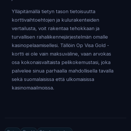
Ylläpitämällä tietyn tason tietoisuutta
korttivaihtoehtojen ja kulurakenteiden
vertailusta, voit rakentaa tehokkaan ja
turvallisen rahaliikennejärjestelmän omalle
kasinopelaamisellesi. Tällöin Op Visa Gold -
kortti ei ole vain maksuväline, vaan arvokas
osa kokonaisvaltaista pelikokemustasi, joka
palvelee sinua parhaalla mahdollisella tavalla
sekä suomalaisissa että ulkomaisissa
kasinomaailmoissa.