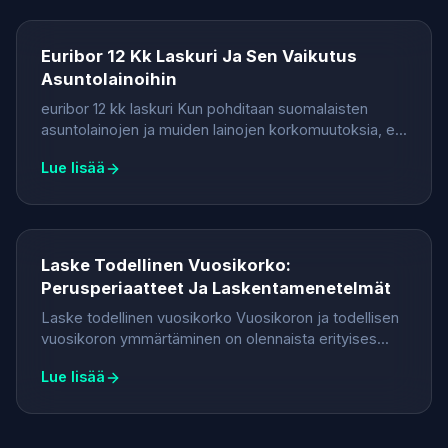
Euribor 12 Kk Laskuri Ja Sen Vaikutus
Asuntolainoihin
euribor 12 kk laskuri Kun pohditaan suomalaisten
asuntolainojen ja muiden lainojen korkomuutoksia, e...
Lue lisää
Laske Todellinen Vuosikorko:
Perusperiaatteet Ja Laskentamenetelmät
Laske todellinen vuosikorko Vuosikoron ja todellisen
vuosikoron ymmärtäminen on olennaista erityises...
Lue lisää