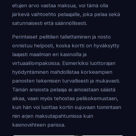
etujen arvo vastaa maksua, voi tämä olla
järkevä vaihtoehto pelaajalle, joka pelaa sekä
satunnaisesti että säännöllisesti.
Perinteiset pelitilien tallettaminen ja nosto
onnistuu helposti, koska kortti on hyväksytty
laajasti maailman eri kasinoilla ja
virtuaalilompakoissa. Esimerkiksi luottorajan
hyödyntäminen mahdollistaa korkeampien
panosten tekemisen turvallisesti ja mukavasti.
Tämän ansiosta pelaaja ei ainoastaan säästä
aikaa, vaan myös tehostaa pelikokemustaan,
kun hän voi luottaa kortin sujuvaan toimintaan
niin arjen maksutapahtumissa kuin
kasinoviihteen parissa.