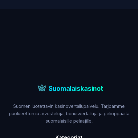
Suomalaiskasinot
Suomen luotettavin kasinovertailupalvelu. Tarjoamme
puolueettomia arvosteluja, bonusvertailuja ja pelioppaaita
suomalaisille pelaajille.
Kategoriat