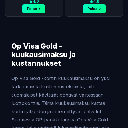
4.6
4.8
Pelaa
Pelaa
Op Visa Gold -
kuukausimaksu ja
kustannukset
Op Visa Gold -kortin kuukausimaksu on yksi
tärkeimmistä kustannustekijöistä, joita
suomalaiset käyttäjät pohtivat valitessaan
luottokorttia. Tämä kuukausimaksu kattaa
kortin ylläpidon ja siihen liittyvät palvelut.
Suomessa OP-pankki tarjoaa Ops Visa Gold -
kortin, joka yhdistää luksuselämän tuntua ja