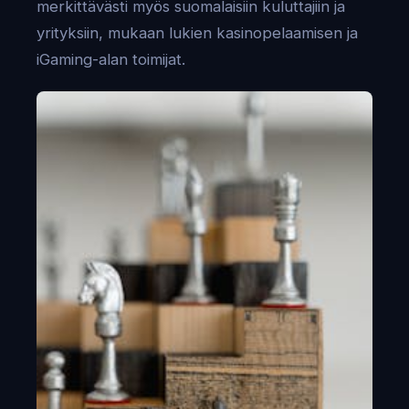
merkittävästi myös suomalaisiin kuluttajiin ja
yrityksiin, mukaan lukien kasinopelaamisen ja
iGaming-alan toimijat.