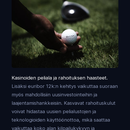
Kasinoiden peliala ja rahoituksen haasteet.
Lisäksi euribor 12k:n kehitys vaikuttaa suoraan
myös mahdollisiin uusinvestointeihin ja
laajentamishankkeisiin. Kasvavat rahoituskulut
voivat hidastaa uusien pelialustojen ja
teknologioiden käyttöönottoa, mikä saattaa
vaikuttaa koko alan kilpailukykyyn ja