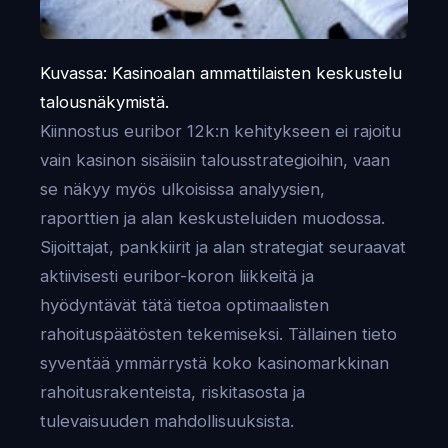
Kuvassa: Kasinoalan ammattilaisten keskustelu
talousnäkymistä.
Kiinnostus euribor 12k:n kehitykseen ei rajoitu
vain kasinon sisäisiin talousstrategioihin, vaan
se näkyy myös ulkoisissa analyysien,
raporttien ja alan keskusteluiden muodossa.
Sijoittajat, pankkiirit ja alan strategiat seuraavat
aktiivisesti euribor-koron liikkeitä ja
hyödyntävät tätä tietoa optimaalisten
rahoituspäätösten tekemiseksi. Tällainen tieto
syventää ymmärrystä koko kasinomarkkinan
rahoitusrakenteista, riskitasosta ja
tulevaisuuden mahdollisuuksista.