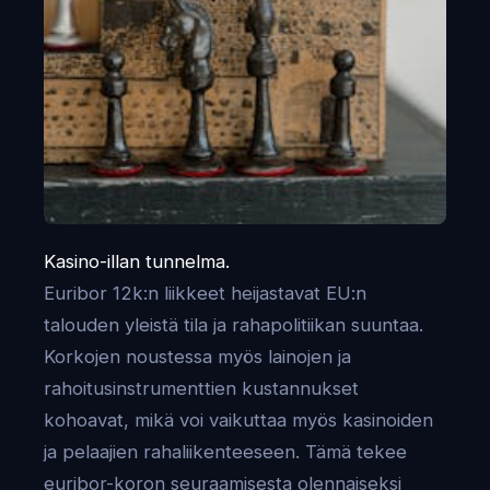
Kasino-illan tunnelma.
Euribor 12k:n liikkeet heijastavat EU:n
talouden yleistä tila ja rahapolitiikan suuntaa.
Korkojen noustessa myös lainojen ja
rahoitusinstrumenttien kustannukset
kohoavat, mikä voi vaikuttaa myös kasinoiden
ja pelaajien rahaliikenteeseen. Tämä tekee
euribor-koron seuraamisesta olennaiseksi