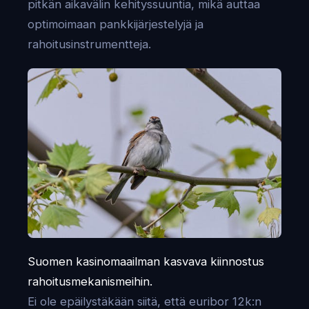
pitkän aikavälin kehityssuuntia, mikä auttaa
optimoimaan pankkijärjestelyjä ja
rahoitusinstrumentteja.
Suomen kasinomaailman kasvava kiinnostus
rahoitusmekanismeihin.
Ei ole epäilystäkään siitä, että euribor 12k:n