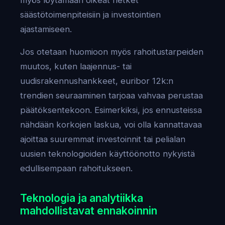
säästötoimenpiteisiin ja investointien
ajastamiseen.
Jos otetaan huomioon myös rahoitustarpeiden
muutos, kuten laajennus- tai
uudisrakennushankkeet, euribor 12k:n
trendien seuraaminen tarjoaa vahvaa perustaa
päätöksentekoon. Esimerkiksi, jos ennusteissa
nähdään korkojen laskua, voi olla kannattavaa
ajoittaa suuremmat investoinnit tai pelialan
uusien teknologioiden käyttöönotto nykyistä
edullisempaan rahoitukseen.
Teknologia ja analytiikka
mahdollistavat ennakoinnin