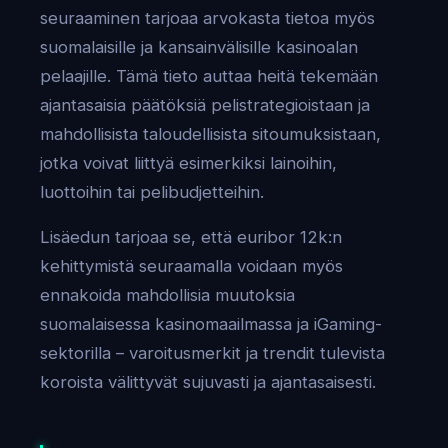
seuraaminen tarjoaa arvokasta tietoa myös
suomalaisille ja kansainvälisille kasinoalan
pelaajille. Tämä tieto auttaa heitä tekemään
ajantasaisia päätöksiä pelistrategioistaan ja
mahdollisista taloudellisista sitoumuksistaan,
jotka voivat liittyä esimerkiksi lainoihin,
luottoihin tai pelibudjetteihin.
Lisäedun tarjoaa se, että euribor 12k:n
kehittymistä seuraamalla voidaan myös
ennakoida mahdollisia muutoksia
suomalaisessa kasinomaailmassa ja iGaming-
sektorilla – varoitusmerkit ja trendit tulevista
koroista välittyvät sujuvasti ja ajantasaisesti.