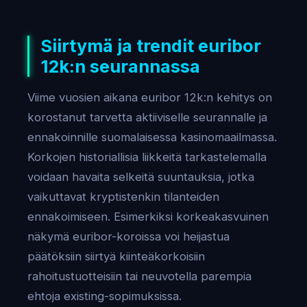
Siirtymä ja trendit euribor
12k:n seurannassa
Viime vuosien aikana euribor 12k:n kehitys on
korostanut tarvetta aktiiviselle seurannalle ja
ennakoinnille suomalaisessa kasinomaailmassa.
Korkojen historiallisia liikkeitä tarkastelemalla
voidaan havaita selkeitä suuntauksia, jotka
vaikuttavat kryptistenkin tilanteiden
ennakoimiseen. Esimerkiksi korkeakasvuinen
näkymä euribor-koroissa voi heijastua
päätöksiin siirtyä kiinteäkorkoisiin
rahoitustuotteisiin tai neuvotella parempia
ehtoja existing-sopimuksissa.