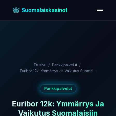
Suomalaiskasinot
Etusivu
/
Pankkipalvelut
/
Euribor 12k: Ymmärrys Ja Vaikutus Suomal...
Pankkipalvelut
Euribor 12k: Ymmärrys Ja
Vaikutus Suomalaisiin