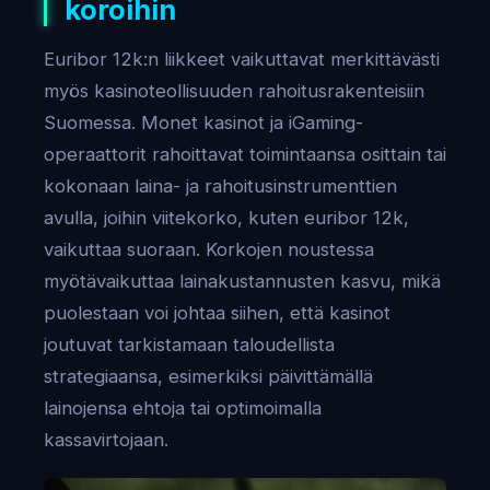
koroihin
Euribor 12k:n liikkeet vaikuttavat merkittävästi
myös kasinoteollisuuden rahoitusrakenteisiin
Suomessa. Monet kasinot ja iGaming-
operaattorit rahoittavat toimintaansa osittain tai
kokonaan laina- ja rahoitusinstrumenttien
avulla, joihin viitekorko, kuten euribor 12k,
vaikuttaa suoraan. Korkojen noustessa
myötävaikuttaa lainakustannusten kasvu, mikä
puolestaan voi johtaa siihen, että kasinot
joutuvat tarkistamaan taloudellista
strategiaansa, esimerkiksi päivittämällä
lainojensa ehtoja tai optimoimalla
kassavirtojaan.