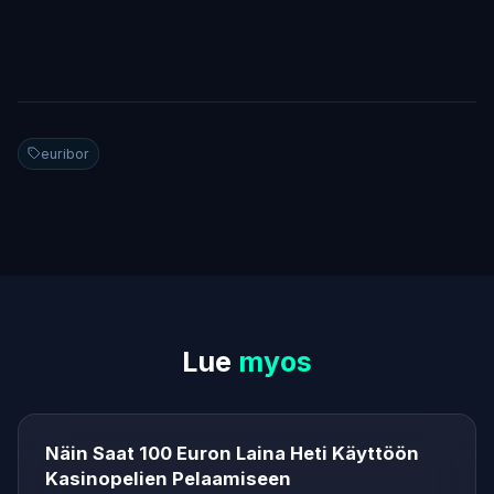
euribor
Lue
myos
Näin Saat 100 Euron Laina Heti Käyttöön
Kasinopelien Pelaamiseen