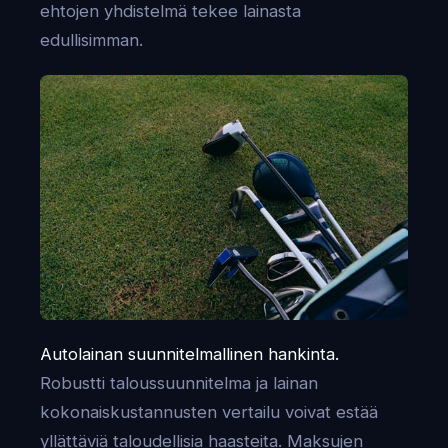
ehtojen yhdistelmä tekee lainasta
edullisimman.
Autolainan suunnitelmallinen hankinta.
Robustti taloussuunnitelma ja lainan
kokonaiskustannusten vertailu voivat estää
yllättäviä taloudellisia haasteita. Maksujen