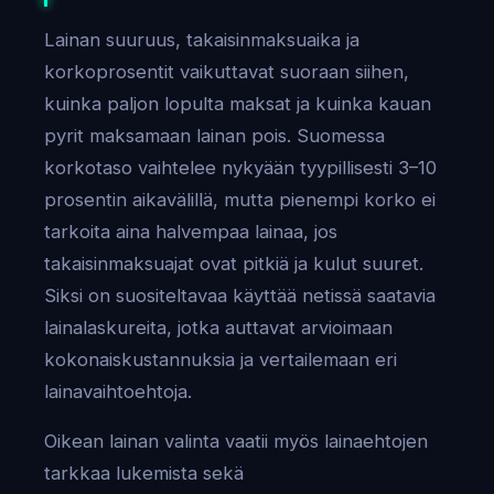
Lainan suuruus, takaisinmaksuaika ja
korkoprosentit vaikuttavat suoraan siihen,
kuinka paljon lopulta maksat ja kuinka kauan
pyrit maksamaan lainan pois. Suomessa
korkotaso vaihtelee nykyään tyypillisesti 3–10
prosentin aikavälillä, mutta pienempi korko ei
tarkoita aina halvempaa lainaa, jos
takaisinmaksuajat ovat pitkiä ja kulut suuret.
Siksi on suositeltavaa käyttää netissä saatavia
lainalaskureita, jotka auttavat arvioimaan
kokonaiskustannuksia ja vertailemaan eri
lainavaihtoehtoja.
Oikean lainan valinta vaatii myös lainaehtojen
tarkkaa lukemista sekä