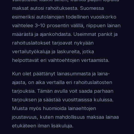
maksat autosi rahoituksesta. Suomessa
esimeriksi autolainojen todellinen vuosikorko
vaihtelee 3–10 prosentin välillä, riippuen lainan
määrästä ja ajankohdasta. Useimmat pankit ja
rahoituslaitokset tarjoavat nykyään
vertailutyökaluja ja laskureita, jotka
helpottavat eri vaihtoehtojen vertaamista.
Kun olet päättänyt lainasummasta ja laina-
ajasta, on aika vertailla eri rahoituslaitosten
tarjouksia. Tämän avulla voit saada parhaan
tarjouksen ja säästää vuosittaisissa kuluissa.
Muista myös huomioida lainaehtojen
joustavuus, kuten mahdollisuus maksaa lainaa
etukäteen ilman lisäkuluja.