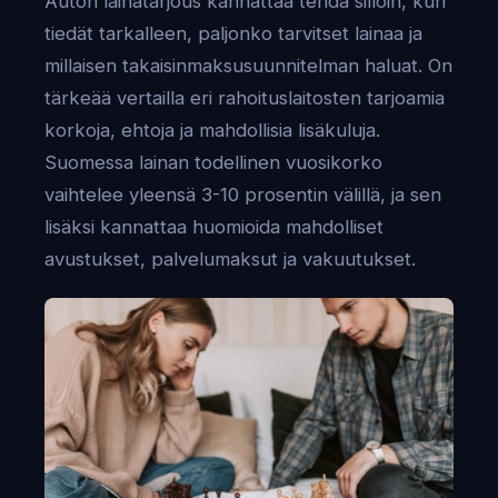
Auton lainatarjous kannattaa tehdä silloin, kun
tiedät tarkalleen, paljonko tarvitset lainaa ja
millaisen takaisinmaksusuunnitelman haluat. On
tärkeää vertailla eri rahoituslaitosten tarjoamia
korkoja, ehtoja ja mahdollisia lisäkuluja.
Suomessa lainan todellinen vuosikorko
vaihtelee yleensä 3-10 prosentin välillä, ja sen
lisäksi kannattaa huomioida mahdolliset
avustukset, palvelumaksut ja vakuutukset.