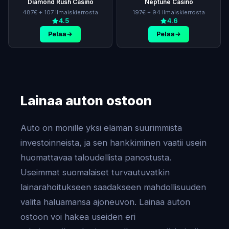
Diamond Rush Casino
Neptune Casino
487€ + 107 ilmaiskierrosta
197€ + 94 ilmaiskierrosta
4.5
4.6
Pelaa
Pelaa
Lainaa auton ostoon
Auto on monille yksi elämän suurimmista
investoinneista, ja sen hankkiminen vaatii usein
huomattavaa taloudellista panostusta.
Useimmat suomalaiset turvautuvatkin
lainarahoitukseen saadakseen mahdollisuuden
valita haluamansa ajoneuvon. Lainaa auton
ostoon voi hakea useiden eri