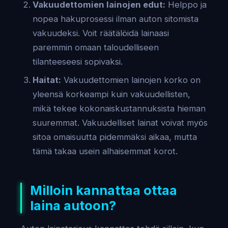
Vakuudettomien lainojen edut:
Helppo ja
nopea hakuprosessi ilman auton sitomista
vakuudeksi. Voit räätälöidä lainaasi
paremmin omaan taloudelliseen
tilanteeseesi sopivaksi.
Haitat:
Vakuudettomien lainojen korko on
yleensä korkeampi kuin vakuudellisten,
mikä tekee kokonaiskustannuksista hieman
suuremmat. Vakuudelliset lainat voivat myös
sitoa omaisuutta pidemmäksi aikaa, mutta
tämä takaa usein alhaisemmat korot.
Milloin kannattaa ottaa
laina autoon?