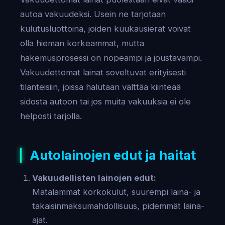
autoa vakuudeksi. Usein ne tarjotaan
kulutusluottoina, joiden kuukausierät voivat
olla hieman korkeammat, mutta
hakemusprosessi on nopeampi ja joustavampi.
Vakuudettomat lainat soveltuvat erityisesti
tilanteisiin, joissa halutaan välttää kiinteää
sidosta autoon tai jos muita vakuuksia ei ole
helposti tarjolla.
Autolainojen edut ja haitat
Vakuudellisten lainojen edut:
Matalammat korkokulut, suurempi laina- ja
takaisinmaksumahdollisuus, pidemmät laina-
ajat.