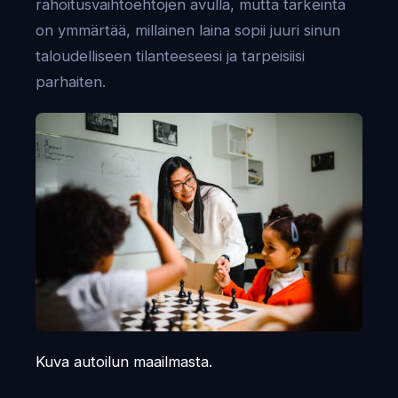
rahoitusvaihtoehtojen avulla, mutta tärkeintä
on ymmärtää, millainen laina sopii juuri sinun
taloudelliseen tilanteeseesi ja tarpeisiisi
parhaiten.
Kuva autoilun maailmasta.