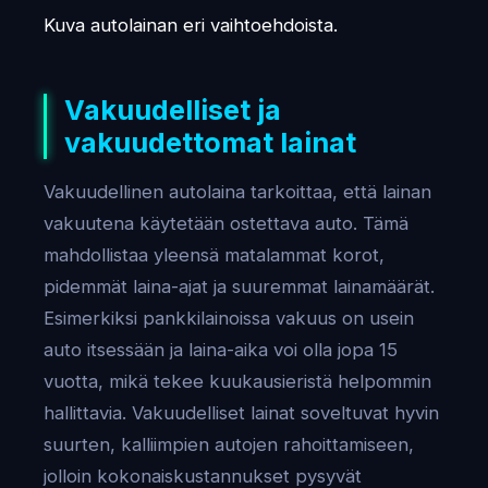
Kuva autolainan eri vaihtoehdoista.
Vakuudelliset ja
vakuudettomat lainat
Vakuudellinen autolaina tarkoittaa, että lainan
vakuutena käytetään ostettava auto. Tämä
mahdollistaa yleensä matalammat korot,
pidemmät laina-ajat ja suuremmat lainamäärät.
Esimerkiksi pankkilainoissa vakuus on usein
auto itsessään ja laina-aika voi olla jopa 15
vuotta, mikä tekee kuukausieristä helpommin
hallittavia. Vakuudelliset lainat soveltuvat hyvin
suurten, kalliimpien autojen rahoittamiseen,
jolloin kokonaiskustannukset pysyvät