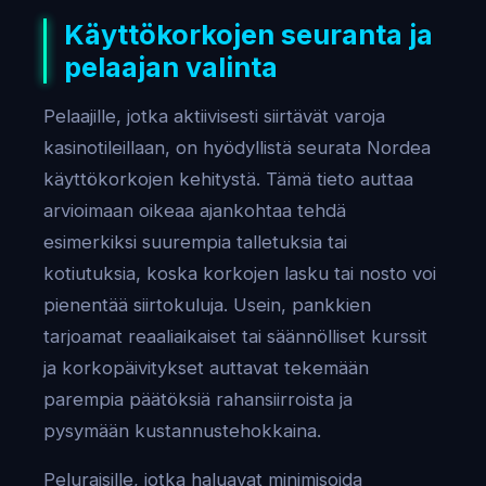
Käyttökorkojen seuranta ja
pelaajan valinta
Pelaajille, jotka aktiivisesti siirtävät varoja
kasinotileillaan, on hyödyllistä seurata Nordea
käyttökorkojen kehitystä. Tämä tieto auttaa
arvioimaan oikeaa ajankohtaa tehdä
esimerkiksi suurempia talletuksia tai
kotiutuksia, koska korkojen lasku tai nosto voi
pienentää siirtokuluja. Usein, pankkien
tarjoamat reaaliaikaiset tai säännölliset kurssit
ja korkopäivitykset auttavat tekemään
parempia päätöksiä rahansiirroista ja
pysymään kustannustehokkaina.
Peluraisille, jotka haluavat minimisoida