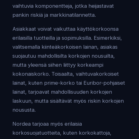
vaihtuvia komponentteja, jotka heijastavat
pankin riskiä ja markkinatilannetta.
Asiakkaat voivat vaikuttaa käyttökorkoonsa
erilaisilla tuotteilla ja sopimuksilla. Esimerkiksi,
valitsemalla kiinteäkorkoisen lainan, asiakas
suojautuu mahdollisilta korkojen nousuilta,
mutta yleensä siihen liittyy korkeampi
kokonaiskorko. Toisaalta, vaihtuvakorkoiset
lainat, kuten prime-korko tai Euribor-pohjaiset
lainat, tarjoavat mahdollisuuden korkojen
laskuun, mutta sisältävät myös riskin korkojen
noususta.
Nordea tarjoaa myös erilaisia
korkosuojatuotteita, kuten korkokattoja,