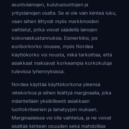
asuntolainojen, kulutusluottojen ja
yrityslainojen osalta. Se ei ole vain kiinteä luku,
vaan siihen liittyvät myös markkinoiden
vaihtelut, jotka voivat säädellä lainojen
kokonaiskustannuksia. Esimerkiksi, jos
euriborkorko nousee, myös Nordea
käyttökorko voi nousta, mikä tarkoittaa, että
asiakkaat maksavat korkeampia korkokuluja
tulevissa lyhennyksissä.
Nordea käyttää käyttökorkona yleensä
viitekorkoa ja siihen lisättyä marginaalia, joka
määritellään yksilöllisesti asiakkaan
luottokriteerien ja lainatyypin mukaan.
Marginaaleissa voi olla vaihtelua, ja ne voivat
sisältää kiinteän osuuden sekä mahdollisia