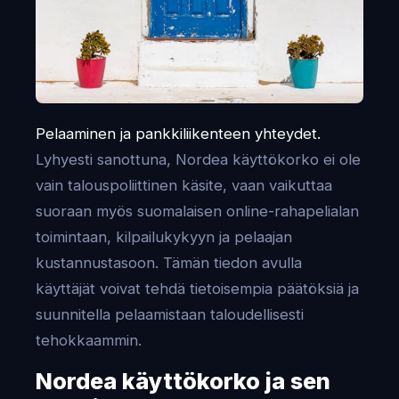
Pelaaminen ja pankkiliikenteen yhteydet.
Lyhyesti sanottuna, Nordea käyttökorko ei ole
vain talouspoliittinen käsite, vaan vaikuttaa
suoraan myös suomalaisen online-rahapelialan
toimintaan, kilpailukykyyn ja pelaajan
kustannustasoon. Tämän tiedon avulla
käyttäjät voivat tehdä tietoisempia päätöksiä ja
suunnitella pelaamistaan taloudellisesti
tehokkaammin.
Nordea käyttökorko ja sen