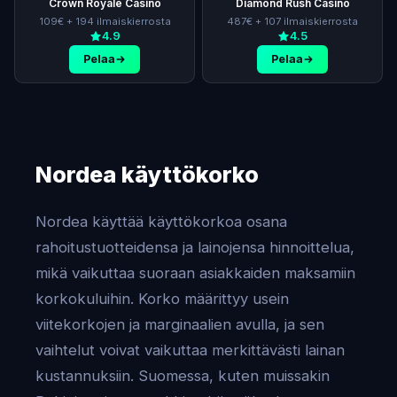
Crown Royale Casino
Diamond Rush Casino
109€ + 194 ilmaiskierrosta
487€ + 107 ilmaiskierrosta
4.9
4.5
Pelaa
Pelaa
Nordea käyttökorko
Nordea käyttää käyttökorkoa osana
rahoitustuotteidensa ja lainojensa hinnoittelua,
mikä vaikuttaa suoraan asiakkaiden maksamiin
korkokuluihin. Korko määrittyy usein
viitekorkojen ja marginaalien avulla, ja sen
vaihtelut voivat vaikuttaa merkittävästi lainan
kustannuksiin. Suomessa, kuten muissakin