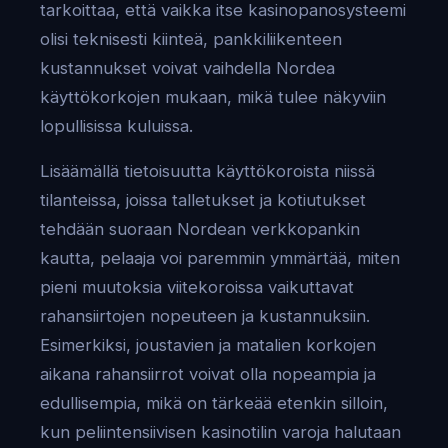
tarkoittaa, että vaikka itse kasinopanosysteemi
olisi teknisesti kiinteä, pankkiliikenteen
kustannukset voivat vaihdella Nordea
käyttökorkojen mukaan, mikä tulee näkyviin
lopullisissa kuluissa.
Lisäämällä tietoisuutta käyttökoroista niissä
tilanteissa, joissa talletukset ja kotiutukset
tehdään suoraan Nordean verkkopankin
kautta, pelaaja voi paremmin ymmärtää, miten
pieni muutoksia viitekoroissa vaikuttavat
rahansiirtojen nopeuteen ja kustannuksiin.
Esimerkiksi, joustavien ja matalien korkojen
aikana rahansiirrot voivat olla nopeampia ja
edullisempia, mikä on tärkeää etenkin silloin,
kun peliintensiivisen kasinotilin varoja halutaan