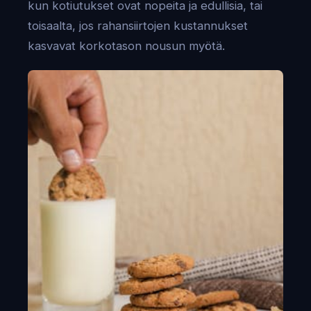
kun kotiutukset ovat nopeita ja edullisia, tai
toisaalta, jos rahansiirtojen kustannukset
kasvavat korkotason nousun myötä.