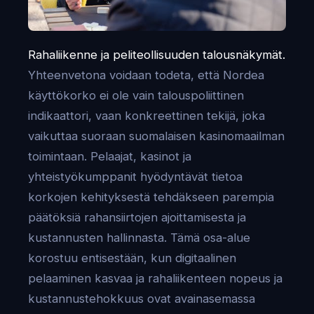
Rahaliikenne ja peliteollisuuden talousnäkymät.
Yhteenvetona voidaan todeta, että Nordea
käyttökorko ei ole vain talouspoliittinen
indikaattori, vaan konkreettinen tekijä, joka
vaikuttaa suoraan suomalaisen kasinomaailman
toimintaan. Pelaajat, kasinot ja
yhteistyökumppanit hyödyntävät tietoa
korkojen kehityksestä tehdäkseen parempia
päätöksiä rahansiirtojen ajoittamisesta ja
kustannusten hallinnasta. Tämä osa-alue
korostuu entisestään, kun digitaalinen
pelaaminen kasvaa ja rahaliikenteen nopeus ja
kustannustehokkuus ovat avainasemassa