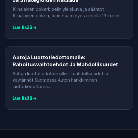
Ja Strategioiden Katsaus
Kiinalainen pokeri: pelin yleiskuva ja sääntöt
Kiinalainen pokeri, tunnetaan myös nimellä 13 kortin ...
Lue lisää
Autoja Luottotiedottomalle:
Rahoitusvaihtoehdot Ja Mahdollisuudet
Autoja luottotiedottomalle – mahdollisuudet ja
käytännöt Suomessa Auton hankkiminen
luottotiedottoma...
Lue lisää