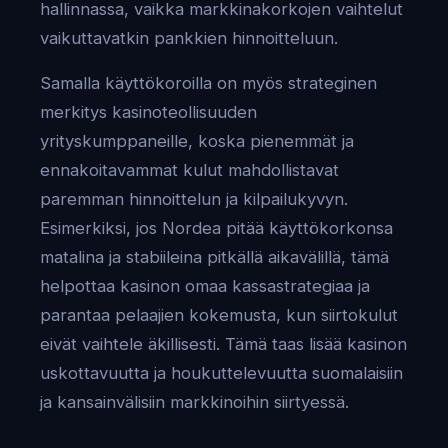
hallinnassa, vaikka markkinakorkojen vaihtelut
vaikuttavatkin pankkien hinnoitteluun.
Samalla käyttökoroilla on myös strateginen
merkitys kasinoteollisuuden
yrityskumppaneille, koska pienemmät ja
ennakoitavammat kulut mahdollistavat
paremman hinnoittelun ja kilpailukyvyn.
Esimerkiksi, jos Nordea pitää käyttökorkonsa
matalina ja stabiileina pitkällä aikavälillä, tämä
helpottaa kasinon omaa kassastrategiaa ja
parantaa pelaajien kokemusta, kun siirtokulut
eivät vaihtele äkillisesti. Tämä taas lisää kasinon
uskottavuutta ja houkuttelevuutta suomalaisiin
ja kansainvälisiin markkinoihin siirtyessä.