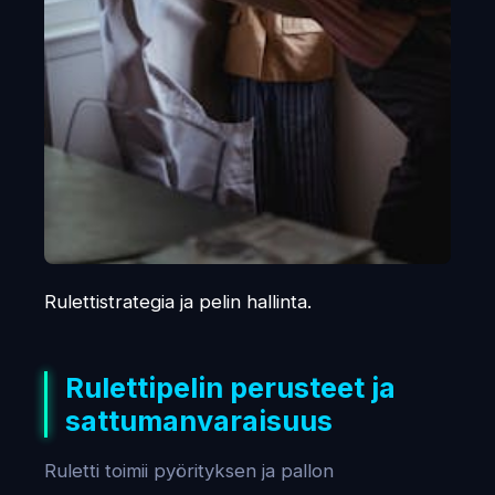
Rulettistrategia ja pelin hallinta.
Rulettipelin perusteet ja
sattumanvaraisuus
Ruletti toimii pyörityksen ja pallon