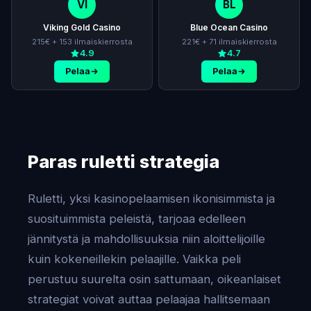
VI
BL
Viking Gold Casino
Blue Ocean Casino
215€ + 153 ilmaiskierrosta
221€ + 71 ilmaiskierrosta
4.9
4.7
Pelaa
Pelaa
Paras ruletti strategia
Ruletti, yksi kasinopelaamisen ikonisimmista ja
suosituimmista peleistä, tarjoaa edelleen
jännitystä ja mahdollisuuksia niin aloittelijoille
kuin kokeneillekin pelaajille. Vaikka peli
perustuu suurelta osin sattumaan, oikeanlaiset
strategiat voivat auttaa pelaajaa hallitsemaan