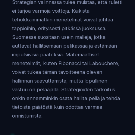
Strategian valinnassa tulee muistaa, että ruletti
ei tarjoa varmoja voittoja. Kaikista
tehokkaimmatkin menetelmät voivat johtaa
tappioihin, erityisesti pitkässä juoksussa.
Suomessa suositaan usein malleja, jotka
auttavat hallitsemaan pelikassaa ja estämään
impulsiivisia päätöksiä. Matemaattiset
menetelmät, kuten Fibonacci tai Labouchere,
voivat tukea tämän tavoitteena olevan
hallinnan saavuttamista, mutta lopullinen
vastuu on pelaajalla. Strategioiden tarkoitus
onkin ennemminkin osata hallita peliä ja tehdä
tietoista päätöstä kuin odottaa varmaa
onnistumista.