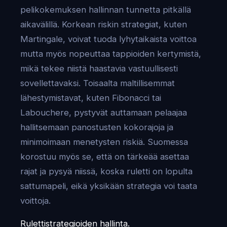
pelikokemuksen hallinnan tunnetta pitkällä
aikavälillä. Korkean riskin strategiat, kuten
Martingale, voivat tuoda lyhytaikaista voittoa
mutta myös nopeuttaa tappioiden kertymistä,
mikä tekee niistä haastavia vastuullisesti
sovellettavaksi. Toisaalta maltillisemmat
lähestymistavat, kuten Fibonacci tai
Labouchere, pystyvät auttamaan pelaajaa
hallitsemaan panostusten kokorajoja ja
minimoimaan menetysten riskiä. Suomessa
korostuu myös se, että on tärkeää asettaa
rajat ja pysyä niissä, koska ruletti on lopulta
sattumapeli, eikä yksikään strategia voi taata
voittoja.
Rulettistrategioiden hallinta.