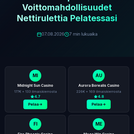
Voittomahdollisuudet
Nettirulettia Pelatessasi
07.08.2026
7 min lukuaika
MI
AU
Midnight Sun Casino
Aurora Borealis Casino
177€ + 133 ilmaiskierrosta
226€ + 169 ilmaiskierrosta
4.7
4.8
Pelaa
Pelaa
FI
ME