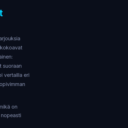
t
arjouksia
a kokoavat
ainen:
at suoraan
 vertailla eri
 sopivimman
mikä on
t nopeasti