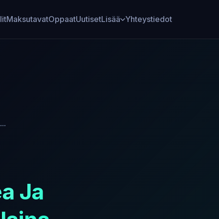
it
Maksutavat
Oppaat
Uutiset
Lisää
Yhteystiedot
..
ea Ja