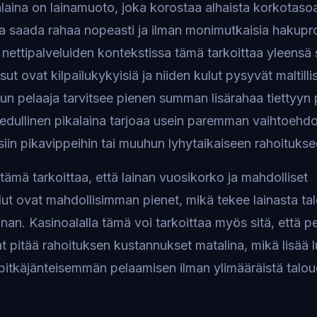
alaina on lainamuoto, joka korostaa alhaista korkotasoa
a saada rahaa nopeasti ja ilman monimutkaisia hakupr
 nettipalveluiden kontekstissa tämä tarkoittaa yleensä s
sut ovat kilpailukykyisiä ja niiden kulut pysyvät maltilli
un pelaaja tarvitsee pienen summan lisärahaa tiettyyn pe
edullinen pikalaina tarjoaa usein paremman vaihtoehdo
iin pikavippeihin tai muuhun lyhytaikaiseen rahoitukse
ämä tarkoittaa, että lainan vuosikorko ja mahdolliset
lut ovat mahdollisimman pienet, mikä tekee lainasta tal
nan. Kasinoalalla tämä voi tarkoittaa myös sitä, että pe
at pitää rahoituksen kustannukset matalina, mikä lisää 
pitkäjänteisemmän pelaamisen ilman ylimääräistä taloud