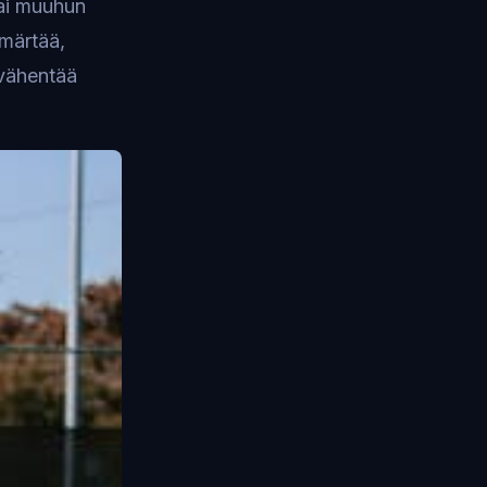
tai muuhun
mmärtää,
 vähentää