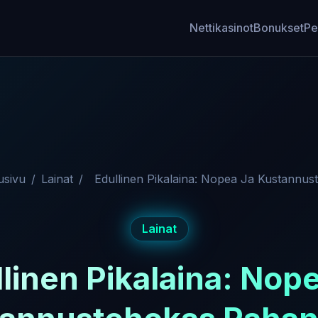
Nettikasinot
Bonukset
Pel
usivu
/
Lainat
/
Edullinen Pikalaina: Nopea Ja Kustannust.
Lainat
linen Pikalaina: Nop