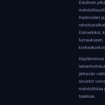
Edullinen pik
mahdollisuutt
Kasinoiden ja
rahoitusratkai
Esimerkiksi, k
turnaukseen, 
korkeakorkois
Käytännössä t
lainanhoitoku
järkevän valin
sivustot voiv
mahdollistaa 
taakkaa.