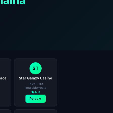
laina
ST
lace
Star Galaxy Casino
167€ + 89
a
ilmaiskierrosta
4.9
Pelaa