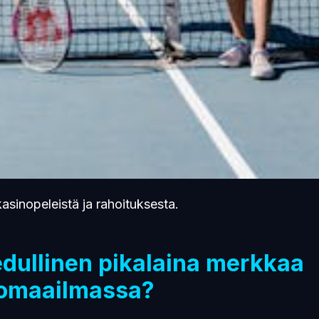
asinopeleistä ja rahoituksesta.
edullinen pikalaina merkkaa
omaailmassa?