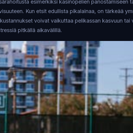
lisärahoitusta esimerkiksi kasinopelien panostamiseen 
visuuteen. Kun etsit edullista pikalainaa, on tärkeää y
 kustannukset voivat vaikuttaa pelikassan kasvuun tai
tressiä pitkällä aikavälillä.