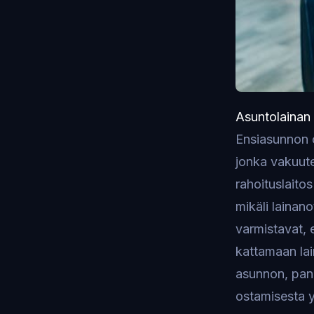
Asuntolainan
Ensiasunnon o
jonka vakuute
rahoituslaito
mikäli lainan
varmistavat, 
kattamaan lai
asunnon, pank
ostamisesta 