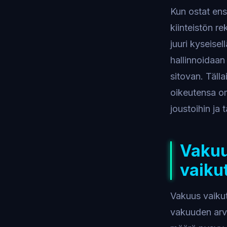
Kun ostat en
kiinteistön re
juuri kyseisel
hallinnoidaan 
sitovan. Tälla
oikeutensa om
joustoihin ja 
Vakuu
vaiku
Vakuus vaikutt
vakuuden arvo