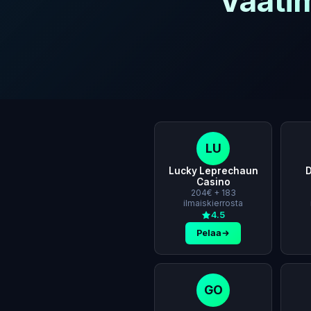
Vaati
LU
Lucky Leprechaun
D
Casino
204€ + 183
ilmaiskierrosta
4.5
Pelaa
GO