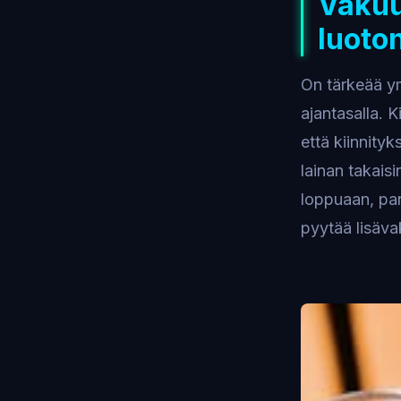
Vakuu
luoto
On tärkeää ym
ajantasalla. 
että kiinnity
lainan takais
loppuaan, pan
pyytää lisävak