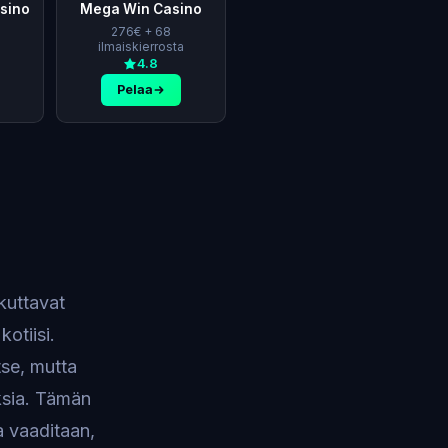
asino
Mega Win Casino
276€ + 68
a
ilmaiskierrosta
4.8
Pelaa
kuttavat
otiisi.
tse, mutta
ksia. Tämän
a vaaditaan,