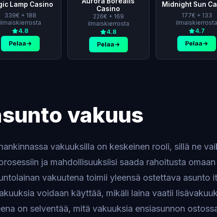
Aurora Borealis
ic Lamp Casino
Midnight Sun C
Casino
339€ + 188
177€ + 133
226€ + 169
ilmaiskierrosta
ilmaiskierrost
ilmaiskierrosta
4.8
4.7
4.8
Pelaa
Pelaa
Pelaa
asunto vakuus
ankinnassa vakuuksilla on keskeinen rooli, sillä ne vai
prosessiin ja mahdollisuuksiisi saada rahoitusta omaan k
tolainan vakuutena toimii yleensä ostettava asunto i
kuuksia voidaan käyttää, mikäli laina vaatii lisävakuu
eena on selventää, mitä vakuuksia ensiasunnon ostoss