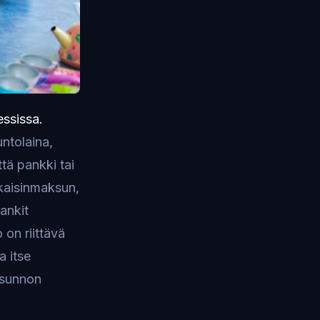
ssissa.
untolaina,
tä pankki tai
akaisinmaksun,
ankit
 on riittävä
a itse
asunnon