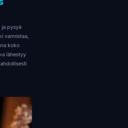
s
 ja pysyä
ki varmistaa,
aana koko
ika lähestyy
ahdollisesti