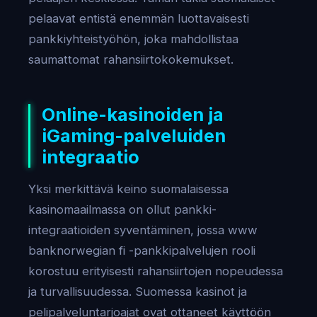
pelaavat entistä enemmän luottavaisesti
pankkiyhteistyöhön, joka mahdollistaa
saumattomat rahansiirtokokemukset.
Online-kasinoiden ja
iGaming-palveluiden
integraatio
Yksi merkittävä keino suomalaisessa
kasinomaailmassa on ollut pankki-
integraatioiden syventäminen, jossa www
banknorwegian fi -pankkipalvelujen rooli
korostuu erityisesti rahansiirtojen nopeudessa
ja turvallisuudessa. Suomessa kasinot ja
pelipalveluntarjoajat ovat ottaneet käyttöön