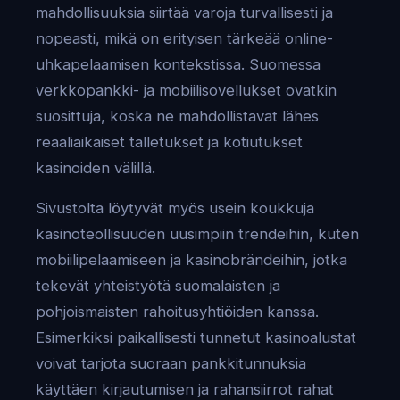
mahdollisuuksia siirtää varoja turvallisesti ja
nopeasti, mikä on erityisen tärkeää online-
uhkapelaamisen kontekstissa. Suomessa
verkkopankki- ja mobiilisovellukset ovatkin
suosittuja, koska ne mahdollistavat lähes
reaaliaikaiset talletukset ja kotiutukset
kasinoiden välillä.
Sivustolta löytyvät myös usein koukkuja
kasinoteollisuuden uusimpiin trendeihin, kuten
mobiilipelaamiseen ja kasinobrändeihin, jotka
tekevät yhteistyötä suomalaisten ja
pohjoismaisten rahoitusyhtiöiden kanssa.
Esimerkiksi paikallisesti tunnetut kasinoalustat
voivat tarjota suoraan pankkitunnuksia
käyttäen kirjautumisen ja rahansiirrot rahat