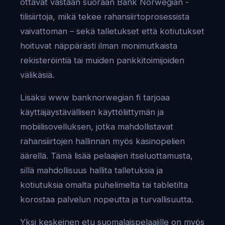
ottavat vastaan suoraan Bank Norwegian -
tilisiirtoja, mikä tekee rahansiirtoprosessista
vaivattoman – sekä talletukset että kotiutukset
hoituvat näppärästi ilman monimutkaista
rekisteröintiä tai muiden pankkitoimijoiden
välikäsiä.
Lisäksi www banknorwegian fi tarjoaa
käyttäjäystävällisen käyttöliittymän ja
mobiilisovelluksen, jotka mahdollistavat
rahansiirtojen hallinnan myös kasinopelien
äärellä. Tämä lisää pelaajien itseluottamusta,
sillä mahdollisuus hallita talletuksia ja
kotiutuksia omalta puhelimelta tai tabletilta
korostaa palvelun nopeutta ja turvallisuutta.
Yksi keskeinen etu suomalaispelaajille on myös