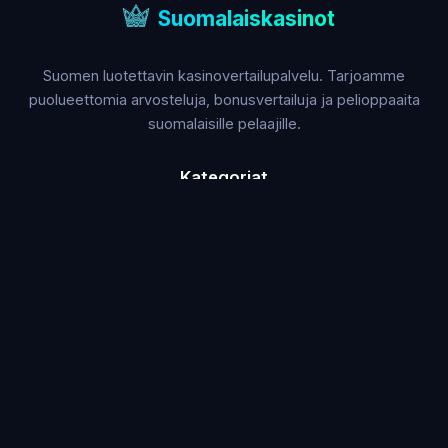
Suomalaiskasinot
Suomen luotettavin kasinovertailupalvelu. Tarjoamme
puolueettomia arvosteluja, bonusvertailuja ja pelioppaaita
suomalaisille pelaajille.
Kategoriat
Nettikasinot
Bonukset
Pelit
Maksutavat
Oppaat
Tietoa