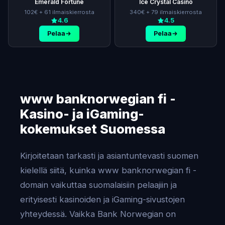
Emerald Fortune
Ice Crystal Casino
102€ + 61 ilmaiskierrosta
340€ + 79 ilmaiskierrosta
4.6
4.5
Pelaa
Pelaa
www banknorwegian fi -
Kasino- ja iGaming-
kokemukset Suomessa
Kirjoitetaan tarkasti ja asiantuntevasti suomen
kielellä siitä, kuinka www banknorwegian fi -
domain vaikuttaa suomalaisiin pelaajiin ja
erityisesti kasinoiden ja iGaming-sivustojen
yhteydessä. Vaikka Bank Norwegian on