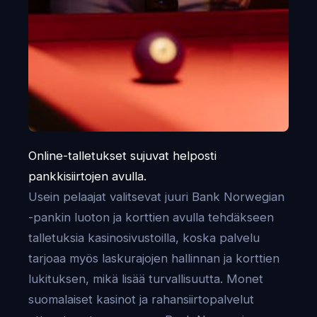
Online-talletukset sujuvat helposti
pankkisiirtojen avulla.
Usein pelaajat valitsevat juuri Bank Norwegian
-pankin luoton ja korttien avulla tehdäkseen
talletuksia kasinosivustoilla, koska palvelu
tarjoaa myös laskurajojen hallinnan ja korttien
lukituksen, mikä lisää turvallisuutta. Monet
suomalaiset kasinot ja rahansiirtopalvelut