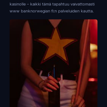
kasinolle – kaikki tämä tapahtuu vaivattomasti
www banknorwegian fi:n palveluiden kautta.