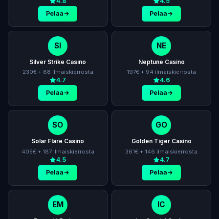
4.8
4.5
Pelaa
Pelaa
SI
NE
Silver Strike Casino
Neptune Casino
230€ + 88 ilmaiskierrosta
197€ + 94 ilmaiskierrosta
4.7
4.6
Pelaa
Pelaa
SO
GO
Solar Flare Casino
Golden Tiger Casino
405€ + 187 ilmaiskierrosta
361€ + 146 ilmaiskierrosta
4.5
4.7
Pelaa
Pelaa
EM
IC