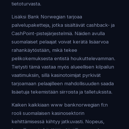
tietoturvasta.
Lisäksi Bank Norwegian tarjoaa
palvelupaketteja, jotka sisältävät cashback- ja
CashPoint-pistejärjestelmiä. Näiden avulla
suomalaiset pelaajat voivat kerätä lisäarvoa
rahankäytöstään, mikä tekee
pelikokemuksesta entistä houkuttelevamman.
Tietysti tämä vastaa myös alueellisen kilpailun
vaatimuksiin, sillä kasinotoimijat pyrkivät
tarjoamaan pelaajilleen mahdollisuuden saada
lisäetuja tekemistään siirroista ja talletuksista.
Kaiken kaikkiaan www banknorwegian fi:n
rooli suomalaisen kasinosektorin
kehittämisessä kiihtyy jatkuvasti. Nopeus,