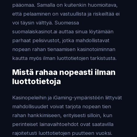
pääomaa. Samalla on kuitenkin huomioitava,
että pelaaminen on vastuullista ja riskeiltää ei
voi täysin välttyä. Suomessa
suomalaiskasinot.ai auttaa sinua löytämään
parhaat pelisivustot, jotka mahdollistavat
nopean rahan tienaamisen kasinotoiminnan
kautta myös ilman luottotietojen tarkistusta.
Mistä rahaa nopeasti ilman
luottotietoja
Kasinopeleihin ja iGaming-ympäristöön liittyvät
mahdollisuudet voivat tarjota nopean tien
rahan hankkimiseen, erityisesti silloin, kun
perinteiset lainavaihtoehdot ovat saatavilla
rajoitetusti luottotietojen puutteen vuoksi.