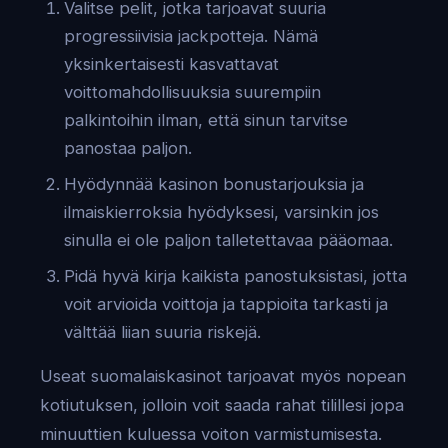
Valitse pelit, jotka tarjoavat suuria
progressiivisia jackpotteja. Nämä
yksinkertaisesti kasvattavat
voittomahdollisuuksia suurempiin
palkintoihin ilman, että sinun tarvitse
panostaa paljon.
Hyödynnää kasinon bonustarjouksia ja
ilmaiskierroksia hyödyksesi, varsinkin jos
sinulla ei ole paljon talletettavaa pääomaa.
Pidä hyvä kirja kaikista panostuksistasi, jotta
voit arvioida voittoja ja tappioita tarkasti ja
välttää liian suuria riskejä.
Useat suomalaiskasinot tarjoavat myös nopean
kotiutuksen, jolloin voit saada rahat tilillesi jopa
minuuttien kuluessa voiton varmistumisesta.