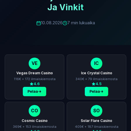
Ja Vinkit
10.08.2026
7 min lukuaika
VE
IC
Vegas Dream Casino
Ice Crystal Casino
116€ + 172 ilmaiskierrosta
340€ + 79 ilmaiskierrosta
4.6
4.5
Pelaa
Pelaa
CO
SO
Cosmic Casino
Solar Flare Casino
369€ + 153 ilmaiskierrosta
405€ + 187 ilmaiskierrosta