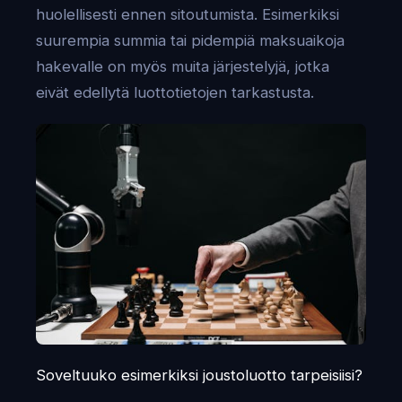
huolellisesti ennen sitoutumista. Esimerkiksi
suurempia summia tai pidempiä maksuaikoja
hakevalle on myös muita järjestelyjä, jotka
eivät edellytä luottotietojen tarkastusta.
Soveltuuko esimerkiksi joustoluotto tarpeisiisi?