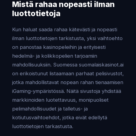
Mistä rahaa nopeasti ilman
luottotietoja
Kun haluat saada rahaa kätevästi ja nopeasti
ilman luottotietojen tarkistusta, yksi vaihtoehto
on panostaa kasinopeleihin ja erityisesti
hedelmä- ja kolikkopelien tarjoamiin
mahdollisuuksiin. Suomessa suomalaiskasinot.ai
on erikoistunut listaamaan parhaat pelisivustot,
jotka mahdollistavat nopean rahan tienaamisen
iGaming-ympäristössä. Näitä sivustoja yhdistää
markkinoiden luotettavuus, monipuoliset
pelimahdollisuudet ja talletus- ja
kotiutusvaihtoehdot, jotka eivät edellytä
luottotietojen tarkastusta.