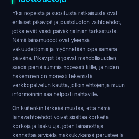
Yksi nopeista ja suosituista ratkaisuista ovat
erilaiset pikavipit ja joustoluoton vaihtoehdot,
jotka eivät vaadi päiväkirjalinjan tarkastusta.
Nämä lainamuodot ovat yleensä
vakuudettomia ja myönnetään jopa samana
päivänä. Pikavipit tarjoavat mahdollisuuden
saada pieniä summia nopeasti tilille, ja niiden
hakeminen on monesti tekemistä
verkkopalvelun kautta, jolloin ehtojen ja muun
informoinnin saa helposti nähtäville.
On kuitenkin tärkeää muistaa, että nämä
lainavaihtoehdot voivat sisältää korkeita
korkoja ja lisäkuluja, joten lainanottaja
kannattaa arvioida maksukykänsä perusteella