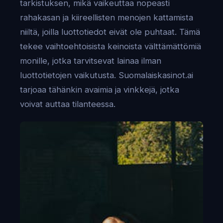
tarkistuksen, mikä vaikeuttaa nopeasti
rahakasan ja kiireellisten menojen kattamista
niiltä, joilla luottotiedot eivät ole puhtaat. Tämä
tekee vaihtoehtoisista keinoista välttämättömiä
monille, jotka tarvitsevat lainaa ilman
luottotietojen vaikutusta. Suomalaiskasinot.ai
tarjoaa tähänkin avaimia ja vinkkejä, jotka
voivat auttaa tilanteessa.