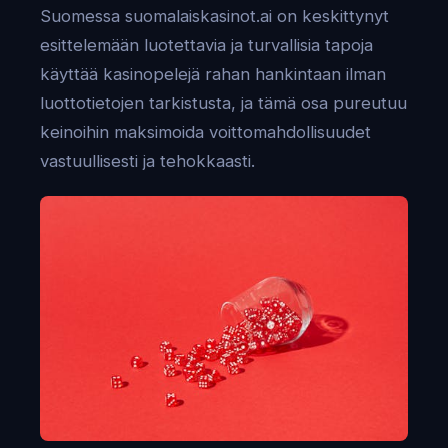
Suomessa suomalaiskasinot.ai on keskittynyt
esittelemään luotettavia ja turvallisia tapoja
käyttää kasinopelejä rahan hankintaan ilman
luottotietojen tarkistusta, ja tämä osa pureutuu
keinoihin maksimoida voittomahdollisuudet
vastuullisesti ja tehokkaasti.