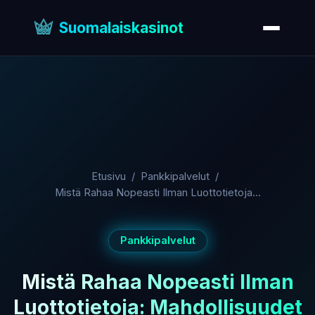
Suomalaiskasinot
Etusivu
/
Pankkipalvelut
/
Mistä Rahaa Nopeasti Ilman Luottotietoja...
Pankkipalvelut
Mistä Rahaa Nopeasti Ilman
Luottotietoja: Mahdollisuudet