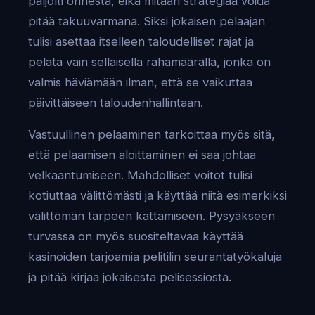
paljolti onnesta, eikä mitään strategiaa voida
pitää takuuvarmana. Siksi jokaisen pelaajan
tulisi asettaa itselleen taloudelliset rajat ja
pelata vain sellaisella rahamäärällä, jonka on
valmis häviämään ilman, että se vaikuttaa
päivittäiseen taloudenhallintaan.
Vastuullinen pelaaminen tarkoittaa myös sitä,
että pelaamisen aloittaminen ei saa johtaa
velkaantumiseen. Mahdolliset voitot tulisi
kotiuttaa välittömästi ja käyttää niitä esimerkiksi
välittömän tarpeen kattamiseen. Pysyäkseen
turvassa on myös suositeltavaa käyttää
kasinoiden tarjoamia pelitilin seurantatyökaluja
ja pitää kirjaa jokaisesta pelisessiosta.