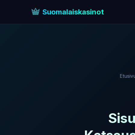
Suomalaiskasinot
Etusiv
Sis