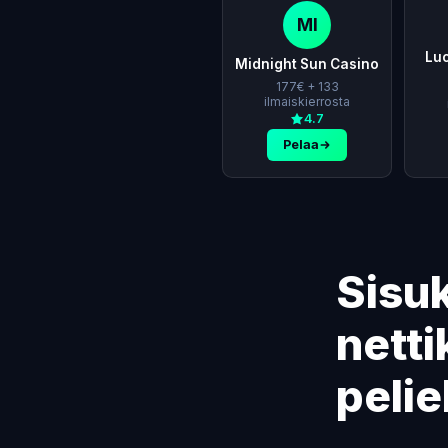
MI
Lu
Midnight Sun Casino
177€ + 133
ilmaiskierrosta
4.7
Pelaa
Sisu
netti
peli