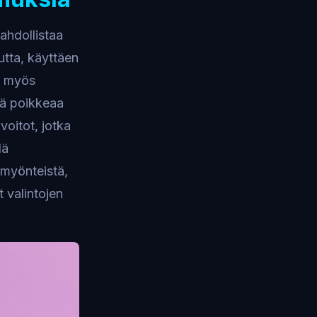
hdollistaa
tta, käyttäen
a myös
kä poikkeaa
voitot, jotka
lä
t myönteistä,
t valintojen