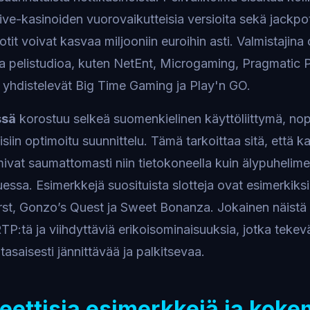
live-kasinoiden vuorovaikutteisia versioita sekä jackpo
otit voivat kasvaa miljooniin euroihin asti. Valmistajina
a pelistudioa, kuten NetEnt, Microgaming, Pragmatic P
 yhdistelevät Big Time Gaming ja Play'n GO.
ssä
korostuu selkeä suomenkielinen käyttöliittymä, nop
teisiin optimoitu suunnittelu. Tämä tarkoittaa sitä, että ka
mivat saumattomasti niin tietokoneella kuin älypuhelimel
kkuessa. Esimerkkejä suosituista slotteja ovat esimerkik
st, Gonzo’s Quest ja Sweet Bonanza. Jokainen näistä 
RTP:tä ja viihdyttäviä erikoisominaisuuksia, jotka tekev
asaisesti jännittävää ja palkitsevaa.
eettisia esimerkkejä ja kok