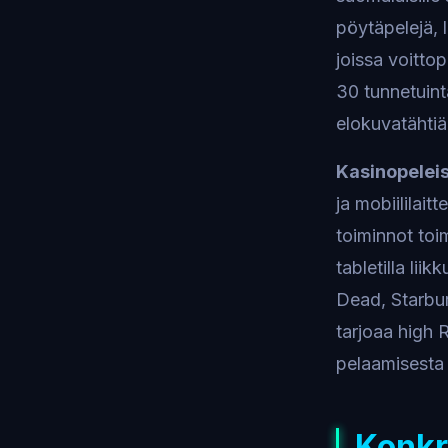
pöytäpelejä, 
joissa voittop
30 tunnetuint
elokuvatähtiä
Kasinopelei
ja mobiililait
toiminnot toi
tabletilla lii
Dead, Starbur
tarjoaa high 
pelaamisesta t
Konkr