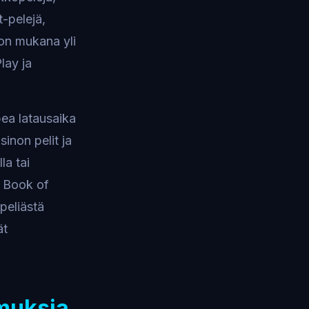
t-pelejä,
 on mukana yli
lay ja
ea latausaika
sinon pelit ja
la tai
si Book of
peliästä
ät
emuksia