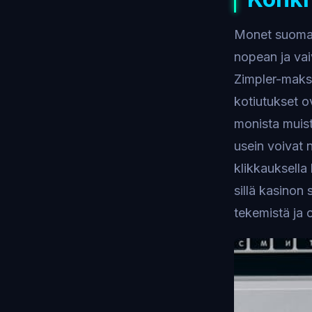
Monet suomala
nopean ja vai
Zimpler-maksu
kotiutukset o
monista muist
usein voivat 
klikkauksella 
sillä kasinon
tekemistä ja 