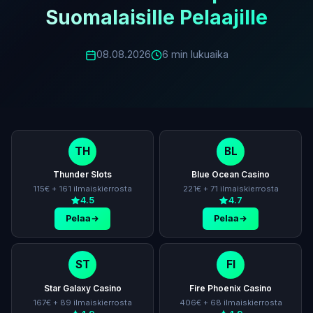
Suomalaisille Pelaajille
08.08.2026
6 min lukuaika
TH
BL
Thunder Slots
Blue Ocean Casino
115€ + 161 ilmaiskierrosta
221€ + 71 ilmaiskierrosta
4.5
4.7
Pelaa
Pelaa
ST
FI
Star Galaxy Casino
Fire Phoenix Casino
167€ + 89 ilmaiskierrosta
406€ + 68 ilmaiskierrosta