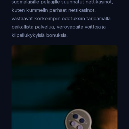
suomalaisille pelaajille suunnatut nettikasinot,
kuten kummelin parhaat nettikasinot,
vastaavat korkeimpiin odotuksiin tarjoamalla
paikallista palvelua, verovapaita voittoja ja
kilpailukykyisiä bonuksia.