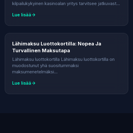
kilpailukykyinen kasinoalan yritys tarvitsee jatkuvast...
Lue lisää
Lähimaksu Luottokortilla: Nopea Ja
Turvallinen Maksutapa
Lähimaksu luottokortilla Lähimaksu luottokortilla on
muodostunut yhä suositummaksi
maksumenetelmäksi...
Lue lisää