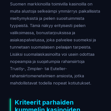
Suomen markkinoilla toimivilla kasinoilla on
muita alustoja selkeämpi ymmärrys paikallisista
mieltymyksistä ja pelien suosituimmista
tyypeistä. Tämä näkyy erityisesti pelien
valikoimassa, bonustarjouksissa ja
asiakaspalvelussa, joka palvelee suomeksi ja
tunnetaan suomalaisen pelaajan tarpeista.
Lisäksi suomalaiskasinoilta voi usein odottaa
nopeampia ja suojatumpia rahansiirtoja
Trustly-, Zimpler- tai Euteller-
rahansiirtomenetelmien ansiosta, jotka
mahdollistavat todella nopeat kotiutukset.
Kriteerit parhaiden
kummelin kasinoiden