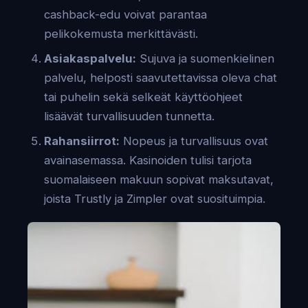
cashback-edu voivat parantaa
pelikokemusta merkittävästi.
Asiakaspalvelu:
Sujuva ja suomenkielinen
palvelu, helposti saavutettavissa oleva chat
tai puhelin sekä selkeät käyttöohjeet
lisäävät turvallisuuden tunnetta.
Rahansiirrot:
Nopeus ja turvallisuus ovat
avainasemassa. Kasinoiden tulisi tarjota
suomalaiseen makuun sopivat maksutavat,
joista Trustly ja Zimpler ovat suosituimpia.