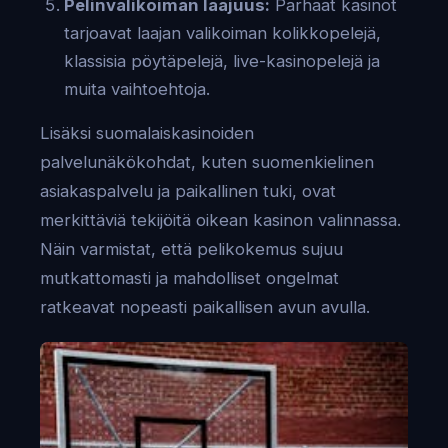
Pelinvalikoiman laajuus:
Parhaat kasinot
tarjoavat laajan valikoiman kolikkopelejä,
klassisia pöytäpelejä, live-kasinopelejä ja
muita vaihtoehtoja.
Lisäksi suomalaiskasinoiden
palvelunäkökohdat, kuten suomenkielinen
asiakaspalvelu ja paikallinen tuki, ovat
merkittäviä tekijöitä oikean kasinon valinnassa.
Näin varmistat, että pelikokemus sujuu
mutkattomasti ja mahdolliset ongelmat
ratkeavat nopeasti paikallisen avun avulla.