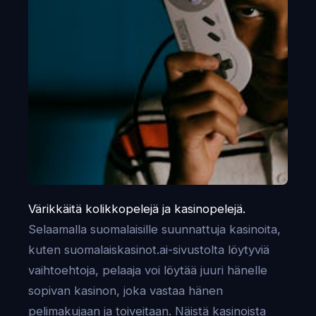
Värikkäitä kolikkopelejä ja kasinopelejä.
Selaamalla suomalaisille suunnattuja kasinoita,
kuten suomalaiskasinot.ai-sivustolta löytyviä
vaihtoehtoja, pelaaja voi löytää juuri hänelle
sopivan kasinon, joka vastaa hänen
pelimakujaan ja toiveitaan. Näistä kasinoista