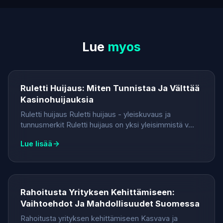
Lue
myos
Ruletti Huijaus: Miten Tunnistaa Ja Välttää
Kasinohuijauksia
Ruletti huijaus Ruletti huijaus - yleiskuvaus ja
tunnusmerkit Ruletti huijaus on yksi yleisimmistä v...
Lue lisää
Rahoitusta Yrityksen Kehittämiseen:
Vaihtoehdot Ja Mahdollisuudet Suomessa
Rahoitusta yrityksen kehittämiseen Kasvava ja