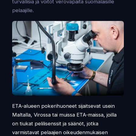
turvallisia ja voitot verovapaita suomalaisille
pelaajille.
ETA-alueen pokerihuoneet sijaitsevat usein
Maltalla, Virossa tai muissa ETA-maissa, joilla
on tiukat pelilisenssit ja säänöt, jotka
varmistavat pelaajien oikeudenmukaisen