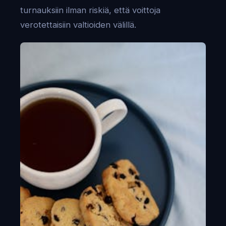
turnauksiin ilman riskiä, että voittoja
verotettaisiin valtioiden välillä.