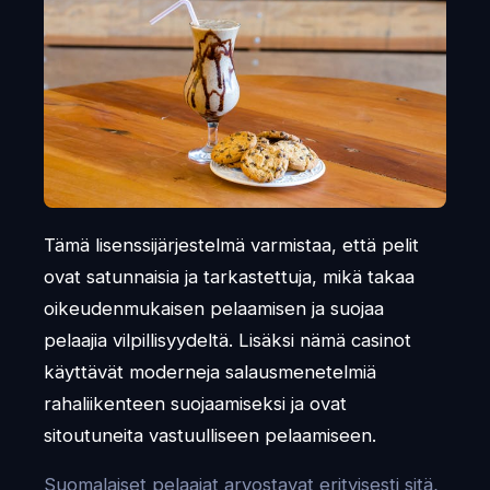
Tämä lisenssijärjestelmä varmistaa, että pelit
ovat satunnaisia ja tarkastettuja, mikä takaa
oikeudenmukaisen pelaamisen ja suojaa
pelaajia vilpillisyydeltä. Lisäksi nämä casinot
käyttävät moderneja salausmenetelmiä
rahaliikenteen suojaamiseksi ja ovat
sitoutuneita vastuulliseen pelaamiseen.
Suomalaiset pelaajat arvostavat erityisesti sitä,