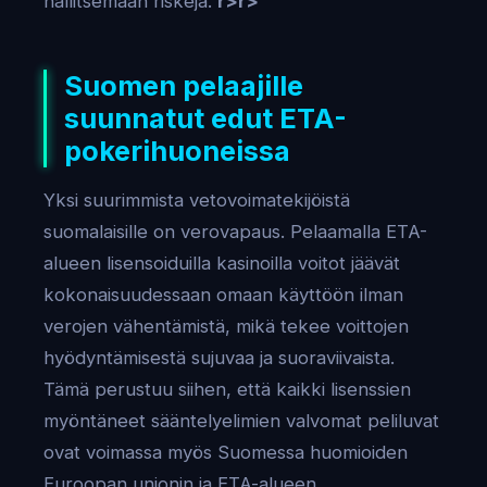
hallitsemaan riskejä.
r>
r>
Suomen pelaajille
suunnatut edut ETA-
pokerihuoneissa
Yksi suurimmista vetovoimatekijöistä
suomalaisille on verovapaus. Pelaamalla ETA-
alueen lisensoiduilla kasinoilla voitot jäävät
kokonaisuudessaan omaan käyttöön ilman
verojen vähentämistä, mikä tekee voittojen
hyödyntämisestä sujuvaa ja suoraviivaista.
Tämä perustuu siihen, että kaikki lisenssien
myöntäneet sääntelyelimien valvomat peliluvat
ovat voimassa myös Suomessa huomioiden
Euroopan unionin ja ETA-alueen