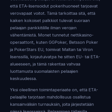
että ETA-lisensoidut pokerihuoneet tarjoavat
verovapaat voitot. Tämä tarkoittaa sitä, että
kaiken kokoiset palkkiot tulevat suoraan
pelaajan pankkitilille ilman verojen
vähentämistä. Monet tunnetut nettikasino-
operaattorit, kuten GGPoker, Betsson Poker
ja PokerStars EU, toimivat Maltan tai Viron
lisenssillä, kirjautuivatpa he sitten EU- tai ETA-
alueeseen, ja tämä rakentaa vahvaa
luottamusta suomalaisten pelaajien
keskuudessa.
Yksi oleellinen toimintaperiaate on, että ETA-
pelaajille tarjotaan mahdollisuus osallistua
kansainvälisiin turnauksiin, joita järjestetään
näissä lisensseissä. Pelaaminen tällaisilla