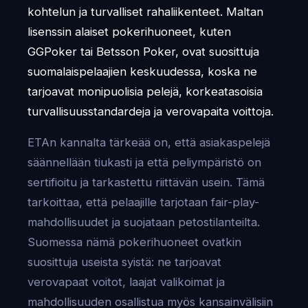
kohtelun ja turvalliset rahaliikenteet. Maltan
lisenssin alaiset pokerihuoneet, kuten
GGPoker tai Betsson Poker, ovat suosittuja
suomalaispelaajien keskuudessa, koska ne
tarjoavat monipuolisia pelejä, korkeatasoisia
turvallisuusstandardeja ja verovapaita voittoja.
ETAn kannalta tärkeää on, että asiakaspelejä
säännellään tiukasti ja että peliympäristö on
sertifioitu ja tarkastettu riittävän usein. Tämä
tarkoittaa, että pelaajille tarjotaan fair-play-
mahdollisuudet ja suojataan petostilanteilta.
Suomessa nämä pokerihuoneet ovatkin
suosittuja useista syistä: ne tarjoavat
verovapaat voitot, laajat valikoimat ja
mahdollisuuden osallistua myös kansainvälisiin