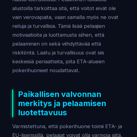
alustoilla tarkoittaa sitä, että voitot eivät ole
vain verovapaita, vaan samalla myös ne ovat
reiluja ja turvallisia. Tämä lisää pelaajien
motivaatioita ja luottamusta siihen, että
pelaaminen on sekä viihdyttävää että
riskitöntä. Laatu ja turvallisuus ovat siis
keskeisiä periaatteita, joita ETA-alueen
pokerihuoneet noudattavat.
Paikallisen valvonnan
merkitys ja pelaamisen
luotettavuus
Varmistettuna, että pokerihuone toimii ETA- ja
EU-lisenssillä, pelaajat voivat olla varmoja siitä,