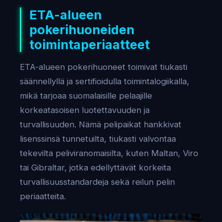
ETA-alueen
pokerihuoneiden
toimintaperiaatteet
ETA-alueen pokerihuoneet toimivat tiukasti
säännellyllä ja sertifioidulla toimintalogiikalla,
mikä tarjoaa suomalaisille pelaajille
korkeatasoisen luotettavuuden ja
turvallisuuden. Nämä pelipaikat hankkivat
lisenssinsä tunnetuilta, tiukasti valvontaa
tekevilta peliviranomaisilta, kuten Maltan, Viro
tai Gibraltar, jotka edellyttävät korkeita
turvallisuusstandardeja sekä reilun pelin
periaatteita.