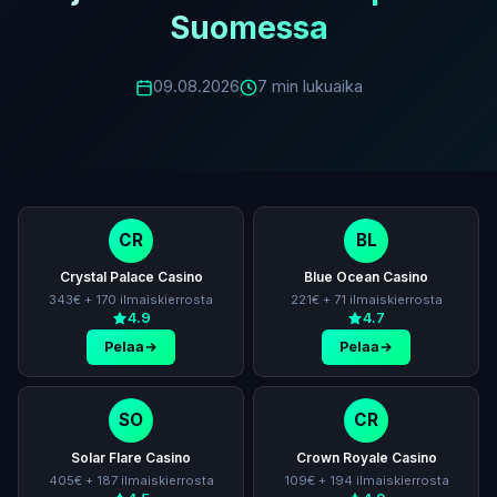
Suomessa
09.08.2026
7 min lukuaika
CR
BL
Crystal Palace Casino
Blue Ocean Casino
343€ + 170 ilmaiskierrosta
221€ + 71 ilmaiskierrosta
4.9
4.7
Pelaa
Pelaa
SO
CR
Solar Flare Casino
Crown Royale Casino
405€ + 187 ilmaiskierrosta
109€ + 194 ilmaiskierrosta