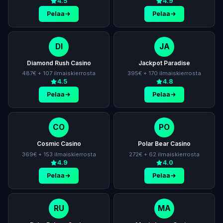
4.5
4.9
Pelaa
Pelaa
DI
JA
Diamond Rush Casino
Jackpot Paradise
487€ + 107 ilmaiskierrosta
395€ + 170 ilmaiskierrosta
4.5
4.8
Pelaa
Pelaa
CO
PO
Cosmic Casino
Polar Bear Casino
369€ + 153 ilmaiskierrosta
272€ + 62 ilmaiskierrosta
4.9
4.0
Pelaa
Pelaa
RU
MA