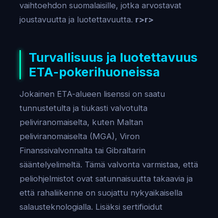
vaihtoehdon suomalaisille, jotka arvostavat
joustavuutta ja luotettavuutta.
r>
r>
Turvallisuus ja luotettavuus
ETA-pokerihuoneissa
Jokainen ETA-alueen lisenssi on saatu
tunnustetulta ja tiukasti valvotulta
peliviranomaiselta, kuten Maltan
peliviranomaiselta (MGA), Viron
Finanssivalvonnalta tai Gibraltarin
sääntelyelimeltä. Tämä valvonta varmistaa, että
peliohjelmistot ovat satunnaisuutta takaavia ja
että rahaliikenne on suojattu nykyaikaisella
salausteknologialla. Lisäksi sertifioidut