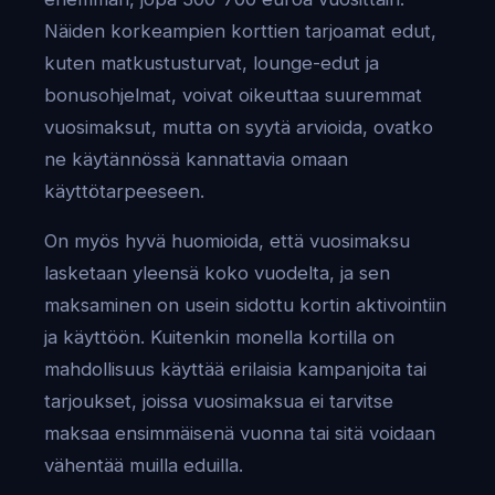
Näiden korkeampien korttien tarjoamat edut,
kuten matkustusturvat, lounge-edut ja
bonusohjelmat, voivat oikeuttaa suuremmat
vuosimaksut, mutta on syytä arvioida, ovatko
ne käytännössä kannattavia omaan
käyttötarpeeseen.
On myös hyvä huomioida, että vuosimaksu
lasketaan yleensä koko vuodelta, ja sen
maksaminen on usein sidottu kortin aktivointiin
ja käyttöön. Kuitenkin monella kortilla on
mahdollisuus käyttää erilaisia kampanjoita tai
tarjoukset, joissa vuosimaksua ei tarvitse
maksaa ensimmäisenä vuonna tai sitä voidaan
vähentää muilla eduilla.