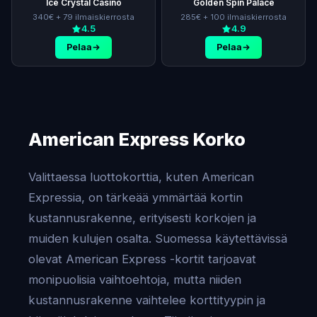
Ice Crystal Casino
Golden Spin Palace
340€ + 79 ilmaiskierrosta
285€ + 100 ilmaiskierrosta
4.5
4.9
Pelaa
Pelaa
American Express Korko
Valittaessa luottokorttia, kuten American
Expressia, on tärkeää ymmärtää kortin
kustannusrakenne, erityisesti korkojen ja
muiden kulujen osalta. Suomessa käytettävissä
olevat American Express -kortit tarjoavat
monipuolisia vaihtoehtoja, mutta niiden
kustannusrakenne vaihtelee korttityypin ja