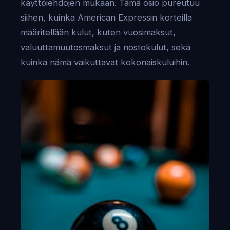
käyttöiehdojen mukaan. Tämä osio pureutuu
siihen, kuinka American Expressin korteilla
määritellään kulut, kuten vuosimaksut,
valuuttamuutosmaksut ja nostokulut, sekä
kuinka nämä vaikuttavat kokonaiskuluihin.