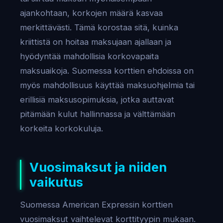
ajankohtaan, korkojen määrä kasvaa
merkittävästi. Tämä korostaa sitä, kuinka
kriittistä on hoitaa maksujaan ajallaan ja
hyödyntää mahdollisia korkovapaita
maksuaikoja. Suomessa korttien ehdoissa on
myös mahdollisuus käyttää maksuohjelmia tai
erillisiä maksusopimuksia, jotka auttavat
pitämään kulut hallinnassa ja välttämään
korkeita korkokuluja.
Vuosimaksut ja niiden
vaikutus
Suomessa American Expressin korttien
vuosimaksut vaihtelevat korttityypin mukaan.