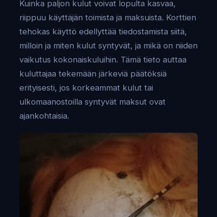
Kuinka paljon kulut voivat lopulta kasvaa,
riippuu käyttäjän toimista ja maksuista. Korttien
tehokas käyttö edellyttää tiedostamista siitä,
milloin ja miten kulut syntyvät, ja mikä on niiden
vaikutus kokonaiskuluihin. Tämä tieto auttaa
kuluttajaa tekemään järkeviä päätöksiä
erityisesti, jos korkeammat kulut tai
ulkomaanostoilla syntyvät maksut ovat
ajankohtaisia.