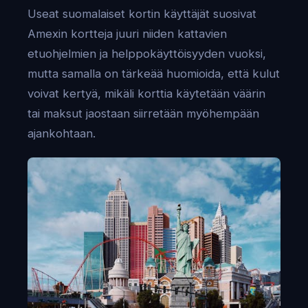
Useat suomalaiset kortin käyttäjät suosivat
Amexin kortteja juuri niiden kattavien
etuohjelmien ja helppokäyttöisyyden vuoksi,
mutta samalla on tärkeää huomioida, että kulut
voivat kertyä, mikäli korttia käytetään väärin
tai maksut jaostaan siirretään myöhempään
ajankohtaan.