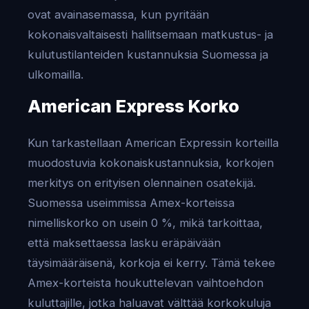
ovat avainasemassa, kun pyritään
kokonaisvaltaisesti hallitsemaan matkustus- ja
kulutustilanteiden kustannuksia Suomessa ja
ulkomailla.
American Express Korko
Kun tarkastellaan American Expressin korteilla
muodostuvia kokonaiskustannuksia, korkojen
merkitys on erityisen olennainen osatekijä.
Suomessa useimmissa Amex-korteissa
nimelliskorko on usein 0 %, mikä tarkoittaa,
että maksettaessa lasku eräpäivään
täysimääräisenä, korkoja ei kerry. Tämä tekee
Amex-korteista houkuttelevan vaihtoehdon
kuluttajille, jotka haluavat välttää korkokuluja