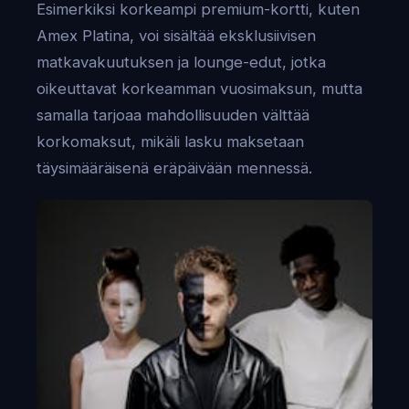
Esimerkiksi korkeampi premium-kortti, kuten
Amex Platina, voi sisältää eksklusiivisen
matkavakuutuksen ja lounge-edut, jotka
oikeuttavat korkeamman vuosimaksun, mutta
samalla tarjoaa mahdollisuuden välttää
korkomaksut, mikäli lasku maksetaan
täysimääräisenä eräpäivään mennessä.