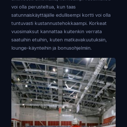
voi olla perusteltua, kun taas
satunnaiskäyttäjälle edullisempi kortti voi olla
tuntuvasti kustannustehokkaampi. Korkeat
vuosimaksut kannattaa kuitenkin verrata
saatuihin etuihin, kuten matkavakuutuksiin,
lounge-käynteihin ja bonusohjelmiin.