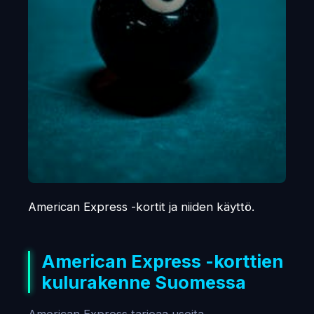
American Express -kortit ja niiden käyttö.
American Express -korttien
kulurakenne Suomessa
American Express tarjoaa useita