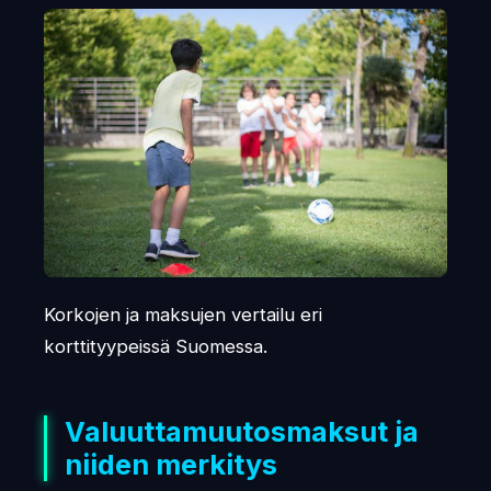
Korkojen ja maksujen vertailu eri
korttityypeissä Suomessa.
Valuuttamuutosmaksut ja
niiden merkitys