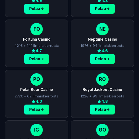
4.9
4.8
Pelaa
Pelaa
FO
NE
Fortuna Casino
Neptune Casino
421€ + 141 ilmaiskierrosta
197€ + 94 ilmaiskierrosta
4.7
4.6
Pelaa
Pelaa
PO
RO
Polar Bear Casino
Royal Jackpot Casino
272€ + 62 ilmaiskierrosta
122€ + 99 ilmaiskierrosta
4.0
4.8
Pelaa
Pelaa
IC
GO