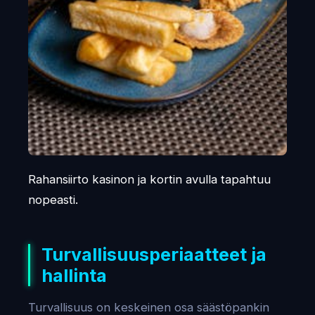
Rahansiirto kasinon ja kortin avulla tapahtuu
nopeasti.
Turvallisuusperiaatteet ja
hallinta
Turvallisuus on keskeinen osa säästöpankin