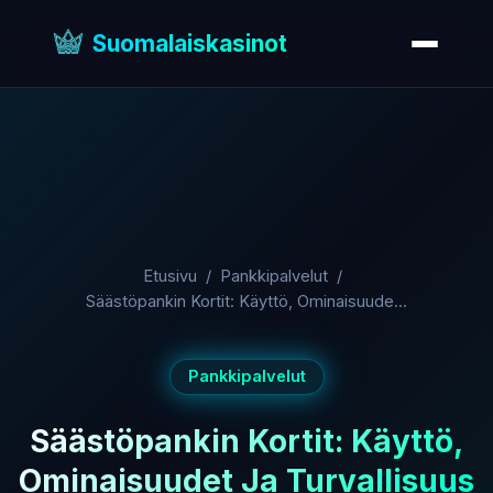
Suomalaiskasinot
Etusivu
/
Pankkipalvelut
/
Säästöpankin Kortit: Käyttö, Ominaisuude...
Pankkipalvelut
Säästöpankin Kortit: Käyttö,
Ominaisuudet Ja Turvallisuus