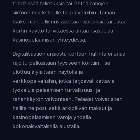
tehdä lisää talletuksia tai lähteä rahojen
siirtoon muille tileille tai palveluihin. Tämän
lisäksi mahdollisuus asettaa rajoituksia tai estää
kortin käyttö tarvittaessa antaa lisäsuojaa
kasinopelaamisen yhteydessä.
Digitalisaation ansiosta korttien hallinta ei enää
rajoitu pelkästään fyysiseen korttiin – se
ulottuu älylaitteen näytölle ja
verkkopalveluihin, jotka tarjoavat kattavia
työkaluja pelaamisen turvallisuus- ja
rahankäytön valvontaan. Pelaajat voivat siten
hallita helposti sekä arkipäivän maksut ja
kasinopelaamisen varoja yhdellä
kokonaisvaltaisella alustalla.