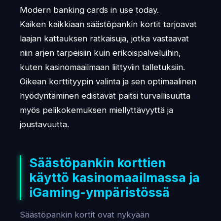
Modern banking cards in use today.
Kaiken kaikkiaan säästöpankin kortit tarjoavat
laajan kattauksen ratkaisuja, jotka vastaavat
niin arjen tarpeisiin kuin erikoispalveluihin,
kuten kasinomaailmaan liittyviin talletuksiin.
Oikean korttityypin valinta ja sen optimaalinen
hyödyntäminen edistävät paitsi turvallisuutta
myös pelikokemuksen miellyttävyyttä ja
joustavuutta.
Säästöpankin korttien
käyttö kasinomaailmassa ja
iGaming-ympäristössä
Säästöpankin kortit ovat nykyään