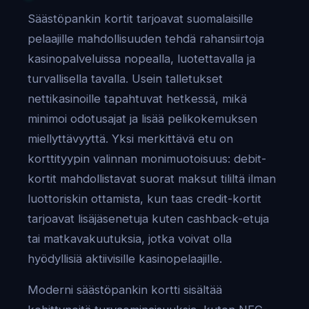
Säästöpankin kortit tarjoavat suomalaisille
pelaajille mahdollisuuden tehdä rahansiirtoja
kasinopalveluissa nopealla, luotettavalla ja
turvallisella tavalla. Usein talletukset
nettikasinoille tapahtuvat hetkessä, mikä
minimoi odotusajat ja lisää pelikokemuksen
miellyttävyyttä. Yksi merkittävä etu on
korttityypin valinnan monimuotoisuus: debit-
kortit mahdollistavat suorat maksut tililtä ilman
luottoriskin ottamista, kun taas credit-kortit
tarjoavat lisäjäsenetuja kuten cashback-etuja
tai matkavakuutuksia, jotka voivat olla
hyödyllisiä aktiivisille kasinopelaajille.
Moderni säästöpankin kortti sisältää