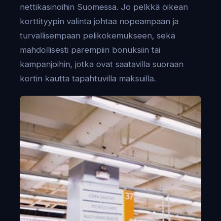
nettikasinoihin Suomessa. Jo pelkkä oikean
korttityypin valinta johtaa nopeampaan ja
turvallisempaan pelikokemukseen, sekä
mahdollisesti parempiin bonuksiin tai
kampanjoihin, jotka ovat saatavilla suoraan
kortin kautta tapahtuvilla maksuilla.