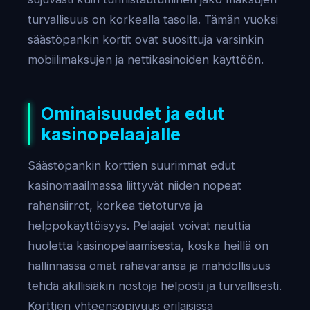
turvallisuus on korkealla tasolla. Tämän vuoksi
säästöpankin kortit ovat suosittuja varsinkin
mobiilimaksujen ja nettikasinoiden käyttöön.
Ominaisuudet ja edut
kasinopelaajalle
Säästöpankin korttien suurimmat edut
kasinomaailmassa liittyvät niiden nopeat
rahansiirrot, korkea tietoturva ja
helppokäyttöisyys. Pelaajat voivat nauttia
huoletta kasinopelaamisesta, koska heillä on
hallinnassa omat rahavaransa ja mahdollisuus
tehdä äkillisiäkin nostoja helposti ja turvallisesti.
Korttien yhteensopivuus erilaisissa