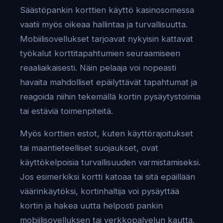
Säästöpankin korttien käyttö kasinosomessa
vaatii myös oikeaa hallintaa ja turvallisuutta.
Mobiilisovellukset tarjoavat nykyisin kattavat
työkalut korttitapahtumien seuraamiseen
reaaliaikaisesti. Näin pelaaja voi nopeasti
havaita mahdolliset epäilyttävät tapahtumat ja
reagoida niihin tekemällä kortin pysäytystoimia
tai estäviä toimenpiteitä.
Myös korttien estot, kuten käyttörajoitukset
tai maantieteelliset suojaukset, ovat
käyttökelpoisia turvallisuuden varmistamiseksi.
Jos esimerkiksi kortti katoaa tai sitä epäillään
väärinkäytöksi, kortinhaltija voi pysäyttää
kortin ja hakea uutta helposti pankin
mobiilisovelluksen tai verkkopalvelun kautta.