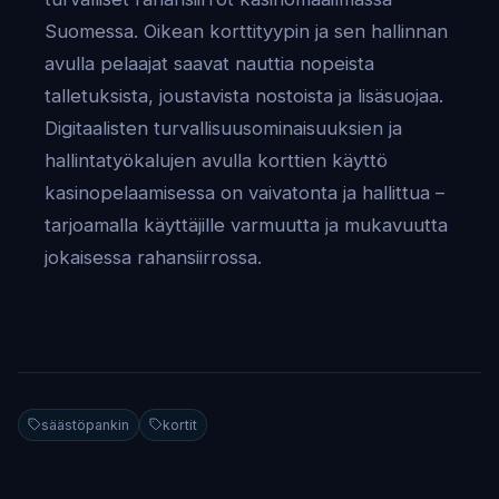
Suomessa. Oikean korttityypin ja sen hallinnan
avulla pelaajat saavat nauttia nopeista
talletuksista, joustavista nostoista ja lisäsuojaa.
Digitaalisten turvallisuusominaisuuksien ja
hallintatyökalujen avulla korttien käyttö
kasinopelaamisessa on vaivatonta ja hallittua –
tarjoamalla käyttäjille varmuutta ja mukavuutta
jokaisessa rahansiirrossa.
säästöpankin
kortit