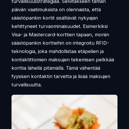
turvallisuusstrategiaa. Selvitäkseen tämän
päivän vaatimuksista on olennaista, että
säästöpankin kortit sisältävät nykyajan
kehittyneet turvaominaisuudet. Esimerkiksi
Visa- ja Mastercard-korttien tapaan, moniin
säästöpankin kortteihin on integroitu RFID-
teknologia, joka mahdollistaa etäpelien ja
kontaktittomien maksujen tekemisen pelkkää
korttia lähellä pitämällä. Tämä vähentää
fyysisen kontaktin tarvetta ja lisää maksujen
turvallisuutta.