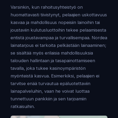
Varsinkin, kun rahoitusyhteistyö on
huomattavasti tiivistynyt, pelaajien uskottavuus
kasvaa ja mahdollisuus nopeisiin lainoihin tai
joustaviin kulutusluottoihin tekee pelaamisesta
entistä joustavampaa ja turvallisempaa. Nordea
lainatarjous ei tarkoita pelkästään lainaaminen;
se sisältää myös erilaisia mahdollisuuksia
talouden hallintaan ja tasapainottamiseen
tavalla, joka tukee kasinoympäristön
myönteistä kasvua. Esimerkiksi, pelaajien ei
tarvitse enää turvautua epäluotettaviin
lainapalveluihin, vaan he voivat luottaa
tunnettuun pankkiin ja sen tarjoamiin
ratkaisuihin.