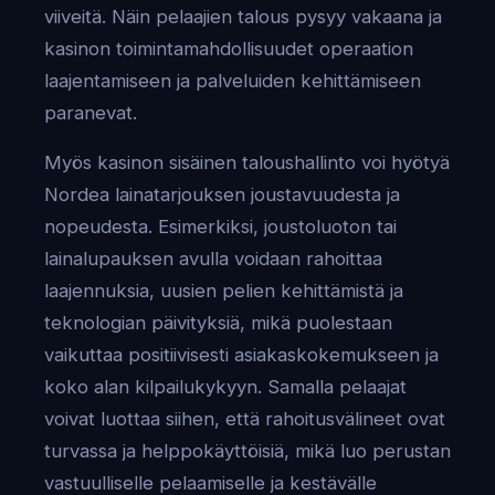
viiveitä. Näin pelaajien talous pysyy vakaana ja
kasinon toimintamahdollisuudet operaation
laajentamiseen ja palveluiden kehittämiseen
paranevat.
Myös kasinon sisäinen taloushallinto voi hyötyä
Nordea lainatarjouksen joustavuudesta ja
nopeudesta. Esimerkiksi, joustoluoton tai
lainalupauksen avulla voidaan rahoittaa
laajennuksia, uusien pelien kehittämistä ja
teknologian päivityksiä, mikä puolestaan
vaikuttaa positiivisesti asiakaskokemukseen ja
koko alan kilpailukykyyn. Samalla pelaajat
voivat luottaa siihen, että rahoitusvälineet ovat
turvassa ja helppokäyttöisiä, mikä luo perustan
vastuulliselle pelaamiselle ja kestävälle