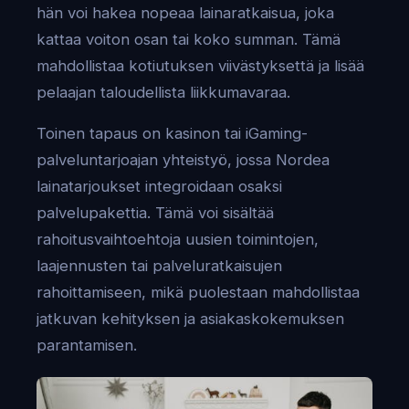
hän voi hakea nopeaa lainaratkaisua, joka
kattaa voiton osan tai koko summan. Tämä
mahdollistaa kotiutuksen viivästyksettä ja lisää
pelaajan taloudellista liikkumavaraa.
Toinen tapaus on kasinon tai iGaming-
palveluntarjoajan yhteistyö, jossa Nordea
lainatarjoukset integroidaan osaksi
palvelupakettia. Tämä voi sisältää
rahoitusvaihtoehtoja uusien toimintojen,
laajennusten tai palveluratkaisujen
rahoittamiseen, mikä puolestaan mahdollistaa
jatkuvan kehityksen ja asiakaskokemuksen
parantamisen.