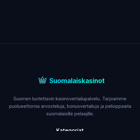
Suomalaiskasinot
Suomen luotettavin kasinovertailupalvelu. Tarjoamme
puolueettomia arvosteluja, bonusvertailuja ja pelioppaaita
suomalaisille pelaajille.
Kategoriat