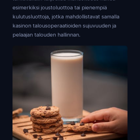
esimerkiksi joustoluottoa tai pienempiä
kulutusluottoja, jotka mahdollistavat samalla
kasinon talousoperaatioiden sujuvuuden ja
pelaajan talouden hallinnan.