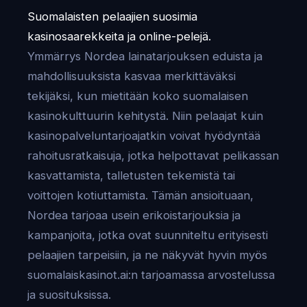
Suomalaisten pelaajien suosimia
kasinosaarekkeita ja online-pelejä.
Ymmärrys Nordea lainatarjouksen eduista ja
mahdollisuuksista kasvaa merkittäväksi
tekijäksi, kun mietitään koko suomalaisen
kasinokulttuurin kehitystä. Niin pelaajat kuin
kasinopalveluntarjoajatkin voivat hyödyntää
rahoitusratkaisuja, jotka helpottavat pelikassan
kasvattamista, talletusten tekemistä tai
voittojen kotiuttamista. Tämän ansioituaan,
Nordea tarjoaa usein erikoistarjouksia ja
kampanjoita, jotka ovat suunniteltu erityisesti
pelaajien tarpeisiin, ja ne näkyvät hyvin myös
suomalaiskasinot.ai:n tarjoamassa arvostelussa
ja suosituksissa.