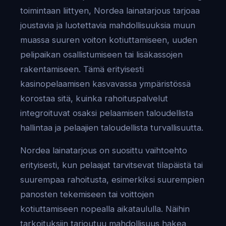
toimintaan liittyen, Nordea lainatarjous tarjoaa
joustavia ja luotettavia mahdollisuuksia muun
muassa suuren voiton kotiuttamiseen, uuden
pelipaikan osallistumiseen tai lisäkassojen
rakentamiseen. Tämä erityisesti
kasinopelaamisen kasvavassa ympäristössä
korostaa sitä, kuinka rahoituspalvelut
integroituvat osaksi pelaamisen taloudellista
hallintaa ja pelaajien taloudellista turvallisuutta.
Nordea lainatarjous on suosittu vaihtoehto
erityisesti, kun pelaajat tarvitsevat tilapäistä tai
suurempaa rahoitusta, esimerkiksi suurempien
panosten tekemiseen tai voittojen
kotiuttamiseen nopealla aikataululla. Näihin
tarkoituksiin tarjoutuu mahdollisuus hakea