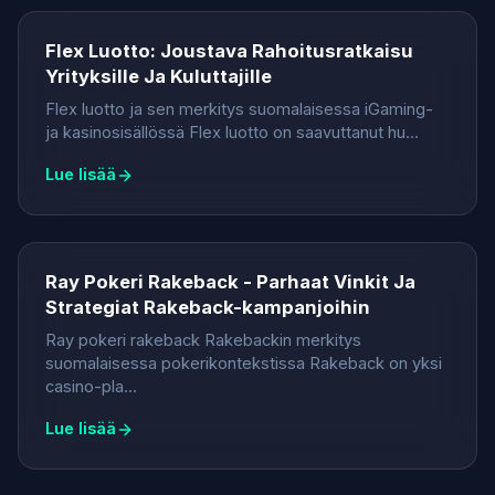
Flex Luotto: Joustava Rahoitusratkaisu
Yrityksille Ja Kuluttajille
Flex luotto ja sen merkitys suomalaisessa iGaming-
ja kasinosisällössä Flex luotto on saavuttanut hu...
Lue lisää
Ray Pokeri Rakeback - Parhaat Vinkit Ja
Strategiat Rakeback-kampanjoihin
Ray pokeri rakeback Rakebackin merkitys
suomalaisessa pokerikontekstissa Rakeback on yksi
casino-pla...
Lue lisää