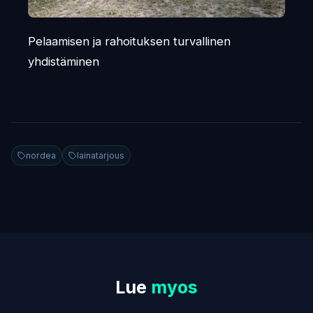
Pelaamisen ja rahoituksen turvallinen
yhdistäminen
nordea
lainatarjous
Lue
myos