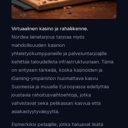
Virtuaalinen kasino ja rahaliikenne.
Nordea lainatarjous tarjoaa myös
mahdollisuuden kasinon
yhteistyökumppaneille ja palveluntarjoajille
kehittää taloudellista infrastruktuuriaan. Tämä
on erityisen tärkeää, koska kasinoiden ja
iGaming-ympäristön huomattava kasvu
Suomessa ja muualla Euroopassa edellyttää
joustavia rahoitusvaihtoehtoja, jotka
vahvistavat sekä pelikassan kasvua että
asiakastyytyväisyyttä.
Esimerkiksi pelaajille, jotka haluavat lisätä