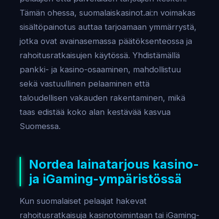
Tämän ohessa, suomalaiskasinot.ai:n voimakas
sisältöpainotus auttaa tarjoamaan ymmärrystä,
jotka ovat avainasemassa päätöksenteossa ja
rahoitusratkaisujen käytössä. Yhdistämällä
pankki- ja kasino-osaaminen, mahdollistuu
sekä vastuullinen pelaaminen että
taloudellisen vakauden rakentaminen, mikä
taas edistää koko alan kestävää kasvua
Suomessa.
Nordea lainatarjous kasino-
ja iGaming-ympäristössä
Kun suomalaiset pelaajat hakevat
rahoitusratkaisuja kasinotoimintaan tai iGaming-