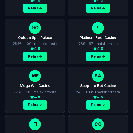
4.8
4.3
Pelaa
Pelaa
GO
PL
Golden Spin Palace
Platinum Reel Casino
285€ + 100 ilmaiskierrosta
178€ + 97 ilmaiskierrosta
4.9
4.8
Pelaa
Pelaa
ME
SA
Mega Win Casino
Sapphire Bet Casino
276€ + 68 ilmaiskierrosta
243€ + 135 ilmaiskierrosta
4.8
4.5
Pelaa
Pelaa
FI
CO