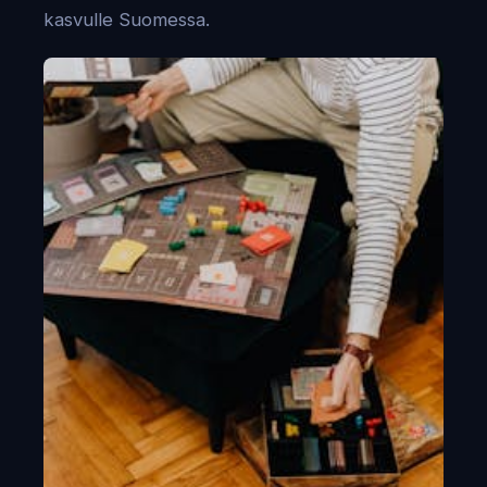
kasvulle Suomessa.