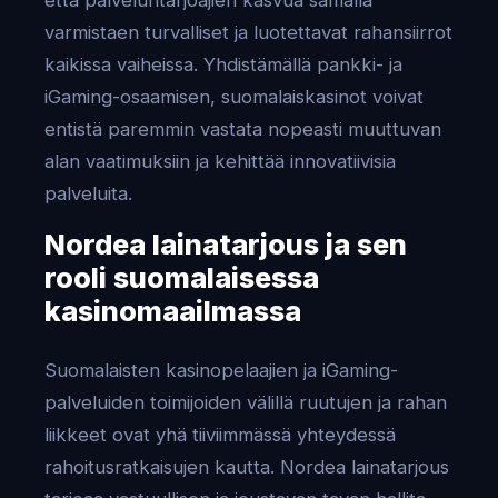
varmistaen turvalliset ja luotettavat rahansiirrot
kaikissa vaiheissa. Yhdistämällä pankki- ja
iGaming-osaamisen, suomalaiskasinot voivat
entistä paremmin vastata nopeasti muuttuvan
alan vaatimuksiin ja kehittää innovatiivisia
palveluita.
Nordea lainatarjous ja sen
rooli suomalaisessa
kasinomaailmassa
Suomalaisten kasinopelaajien ja iGaming-
palveluiden toimijoiden välillä ruutujen ja rahan
liikkeet ovat yhä tiiviimmässä yhteydessä
rahoitusratkaisujen kautta. Nordea lainatarjous