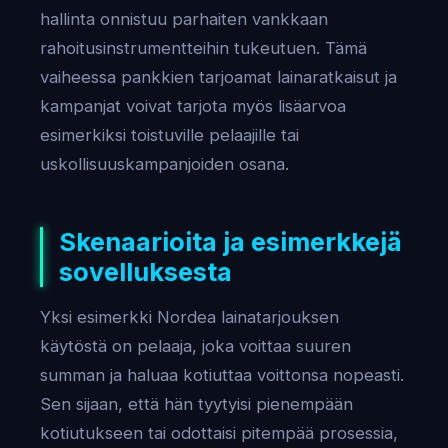
hallinta onnistuu parhaiten vankkaan
rahoitusinstrumentteihin tukeutuen. Tämä
vaiheessa pankkien tarjoamat lainaratkaisut ja
kampanjat voivat tarjota myös lisäarvoa
esimerkiksi toistuville pelaajille tai
uskollisuuskampanjoiden osana.
Skenaarioita ja esimerkkejä
sovelluksesta
Yksi esimerkki Nordea lainatarjouksen
käytöstä on pelaaja, joka voittaa suuren
summan ja haluaa kotiuttaa voittonsa nopeasti.
Sen sijaan, että hän tyytyisi pienempään
kotiutukseen tai odottaisi pitempää prosessia,