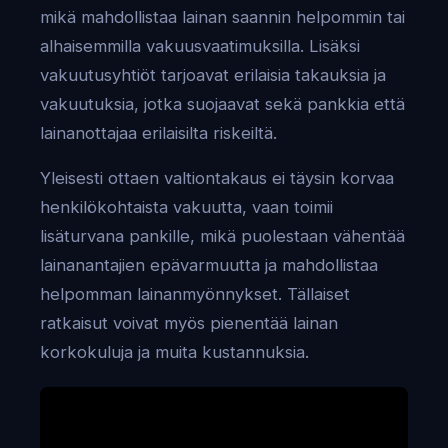
mikä mahdollistaa lainan saannin helpommin tai
alhaisemmilla vakuusvaatimuksilla. Lisäksi
vakuutusyhtiöt tarjoavat erilaisia takauksia ja
vakuutuksia, jotka suojaavat sekä pankkia että
lainanottajaa erilaisilta riskeiltä.
Yleisesti ottaen valtiontakaus ei täysin korvaa
henkilökohtaista vakuutta, vaan toimii
lisäturvana pankille, mikä puolestaan vähentää
lainanantajien epävarmuutta ja mahdollistaa
helpomman lainanmyönnykset. Tällaiset
ratkaisut voivat myös pienentää lainan
korkokuluja ja muita kustannuksia.