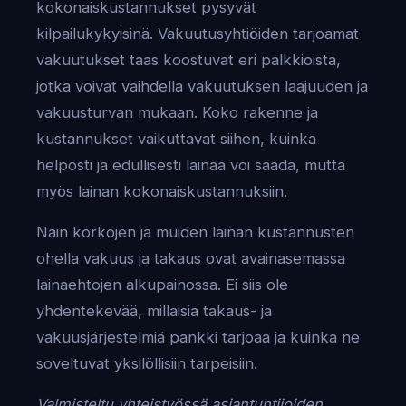
kokonaiskustannukset pysyvät
kilpailukykyisinä. Vakuutusyhtiöiden tarjoamat
vakuutukset taas koostuvat eri palkkioista,
jotka voivat vaihdella vakuutuksen laajuuden ja
vakuusturvan mukaan. Koko rakenne ja
kustannukset vaikuttavat siihen, kuinka
helposti ja edullisesti lainaa voi saada, mutta
myös lainan kokonaiskustannuksiin.
Näin korkojen ja muiden lainan kustannusten
ohella vakuus ja takaus ovat avainasemassa
lainaehtojen alkupainossa. Ei siis ole
yhdentekevää, millaisia takaus- ja
vakuusjärjestelmiä pankki tarjoaa ja kuinka ne
soveltuvat yksilöllisiin tarpeisiin.
Valmisteltu yhteistyössä asiantuntijoiden