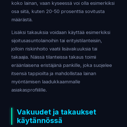
koko lainan, vaan kyseessä voi olla esimerkiksi
osa siitä, kuten 20-50 prosenttia sovitusta
määrästä.
Lisäksi takauksia voidaan käyttää esimerkiksi
sijoitusasuntolainoihin tai erityistilanteisiin,
jolloin riskinhoito vaatii lisävakuuksia tai
takaajia. Näissä tilanteissa takaus toimii
eräänlaisena eristäjänä pankille, joka suojelee
itsensä tappioilta ja mahdollistaa lainan
myöntämisen laadukkaammalle
asiakasprofiilille.
Vakuudet ja takaukset
käytännössä