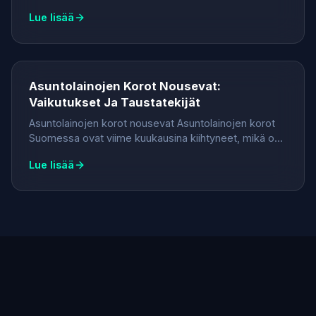
Lue lisää
Asuntolainojen Korot Nousevat:
Vaikutukset Ja Taustatekijät
Asuntolainojen korot nousevat Asuntolainojen korot
Suomessa ovat viime kuukausina kiihtyneet, mikä o...
Lue lisää