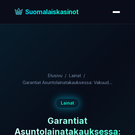
Suomalaiskasinot
Etusivu
/
Lainat
/
Garantiat Asuntolainatakauksessa: Vakuud...
Lainat
Garantiat
Asuntolainatakauksessa: