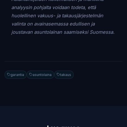
analyysin pohjalta voidaan todeta, että
huolellinen vakuus- ja takausjärjestelmän
valinta on avainasemassa edullisen ja
joustavan asuntolainan saamiseksi Suomessa.
garantia
asuntolaina
takaus