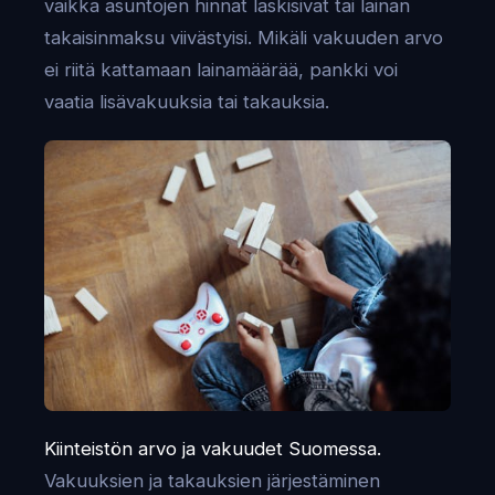
vaikka asuntojen hinnat laskisivat tai lainan
takaisinmaksu viivästyisi. Mikäli vakuuden arvo
ei riitä kattamaan lainamäärää, pankki voi
vaatia lisävakuuksia tai takauksia.
Kiinteistön arvo ja vakuudet Suomessa.
Vakuuksien ja takauksien järjestäminen