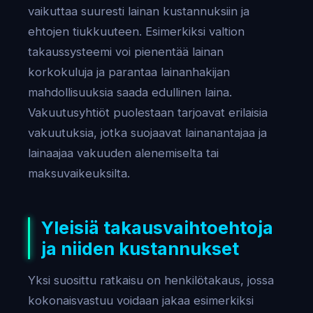
vaikuttaa suuresti lainan kustannuksiin ja
ehtojen tiukkuuteen. Esimerkiksi valtion
takaussysteemi voi pienentää lainan
korkokuluja ja parantaa lainanhakijan
mahdollisuuksia saada edullinen laina.
Vakuutusyhtiöt puolestaan tarjoavat erilaisia
vakuutuksia, jotka suojaavat lainanantajaa ja
lainaajaa vakuuden alenemiselta tai
maksuvaikeuksilta.
Yleisiä takausvaihtoehtoja
ja niiden kustannukset
Yksi suosittu ratkaisu on henkilötakaus, jossa
kokonaisvastuu voidaan jakaa esimerkiksi