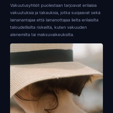
Vakuutusyhtiöt puolestaan tarjoavat erilaisia
vakuutuksia ja takauksia, jotka suojaavat sekä
lainanantajaa että lainanottajaa lielta erilaisilta
taloudellisilta riskeiltä, kuten vakuuden
alenemilta tai maksuvaikeuksilta.