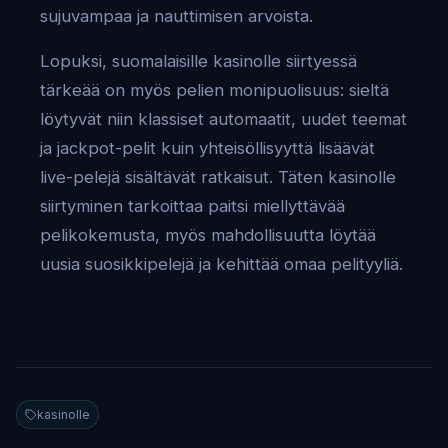
sujuvampaa ja nauttimisen arvoista.
Lopuksi, suomalaisille kasinolle siirtyessä
tärkeää on myös pelien monipuolisuus: sieltä
löytyvät niin klassiset automaatit, uudet teemat
ja jackpot-pelit kuin yhteisöllisyyttä lisäävät
live-pelejä sisältävät ratkaisut. Täten kasinolle
siirtyminen tarkoittaa paitsi miellyttävää
pelikokemusta, myös mahdollisuutta löytää
uusia suosikkipelejä ja kehittää omaa pelityyliä.
kasinolle