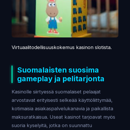
Virtuaalitodellisuuskokemus kasinon slotista.
Suomalaisten suosima
gameplay ja pelitarjonta
Kasinolle siirtyessä suomalaiset pelaajat
arvostavat erityisesti selkeää käyttöliittymää,
kotimaisia asiakaspalvelukanavia ja paikallista
maksuratkaisua. Useat kasinot tarjoavat myös
suoria kyselyitä, jotka on suunnattu