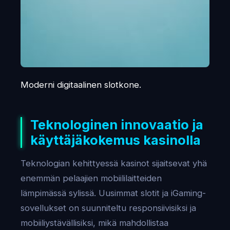
Moderni digitaalinen slotkone.
Teknologinen innovaatio ja
käyttäjäkokemus kasinolla
Teknologian kehittyessä kasinot sijaitsevat yhä
enemmän pelaajien mobiililaitteiden
lämpimässä sylissä. Uusimmat slotit ja iGaming-
sovellukset on suunniteltu responsiivisiksi ja
mobiiliystävällisiksi, mikä mahdollistaa