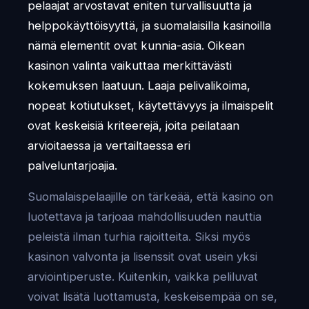
pelaajat arvostavat eniten turvallisuutta ja
helppokäyttöisyyttä, ja suomalaisilla kasinoilla
nämä elementit ovat kunnia-asia. Oikean
kasinon valinta vaikuttaa merkittävästi
kokemuksen laatuun. Laaja pelivalikoima,
nopeat kotiutukset, käytettävyys ja ilmaispelit
ovat keskeisiä kriteerejä, joita peilataan
arvioitaessa ja vertailtaessa eri
palveluntarjoajia.
Suomalaispelaajille on tärkeää, että kasino on
luotettava ja tarjoaa mahdollisuuden nauttia
peleistä ilman turhia rajoitteita. Siksi myös
kasinon valvonta ja lisenssit ovat usein yksi
arviointiperuste. Kuitenkin, vaikka peliluvat
voivat lisätä luottamusta, keskeisempää on se,