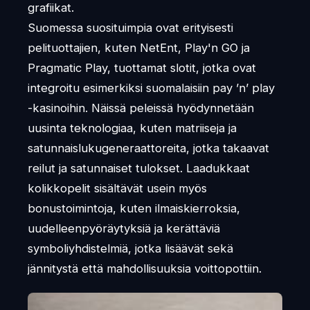
grafiikat.
Suomessa suosituimpia ovat erityisesti
pelituottajien, kuten NetEnt, Play'n GO ja
Pragmatic Play, tuottamat slotit, jotka ovat
integroitu esimerkiksi suomalaisiin pay ’n’ play
-kasinoihin. Näissä peleissä hyödynnetään
uusinta teknologiaa, kuten matriiseja ja
satunnaislukugeneraattoreita, jotka takaavat
reilut ja satunnaiset tulokset. Laadukkaat
kolikkopelit sisältävät usein myös
bonustoimintoja, kuten ilmaiskierroksia,
uudelleenpyöräytyksiä ja kerättäviä
symboliyhdistelmiä, jotka lisäävät sekä
jännitystä että mahdollisuuksia voittopottiin.