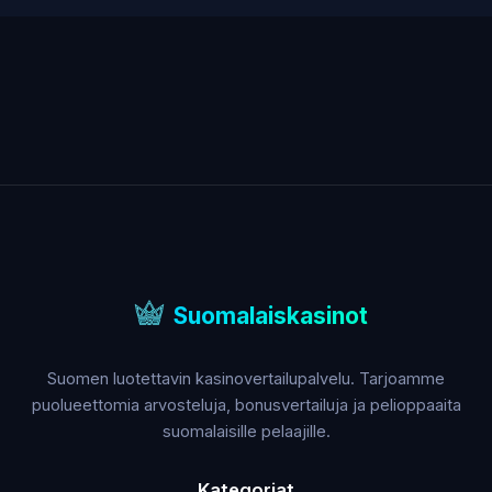
Suomalaiskasinot
Suomen luotettavin kasinovertailupalvelu. Tarjoamme
puolueettomia arvosteluja, bonusvertailuja ja pelioppaaita
suomalaisille pelaajille.
Kategoriat