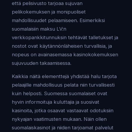
että pelisivusto tarjoaa sujuvan
pelikokemuksen ja monipuoliset
mahdollisuudet pelaamiseen. Esimerkiksi
suomalaisiin maksu LV:n
verkkopankkitunnuksin tehtävät talletukset ja
nostot ovat käytännönläheisen turvallisia, ja
nopeus on avainasemassa kasinokokemuksen
sujuvuuden takaamisessa.
Kaikkia näitä elementtejä yhdistää halu tarjota
pelaajille mahdollisuus pelata niin turvallisesti
kuin helposti. Suomessa suomalaiset ovat
hyvin informoituja kuluttajia ja suosivat
kasinoita, jotka osaavat vastaavat odotuksiin
nykyajan vaatimusten mukaan. Näin ollen
suomalaiskasinot ja niiden tarjoamat palvelut