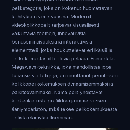
pelikategoria, joka on kokenut huomattavan
kehityksen viime vuosina. Modernit
videokolikkopelit tarjoavat visuaalisesti
vaikuttavia teemoja, innovatiivisia
bonusominaisuuksia ja interaktiivisia
elementtejä, jotka houkuttelevat eri ikäisiä ja
eri kokemustasoilla olevia pelaajia. Esimerkiksi
Megaways-tekniikka, joka mahdollistaa jopa
tuhansia voittolinjoja, on muuttanut perinteisen
kolikkopelikokemuksen dynaamisemmaksi ja
palkitsevammaksi. Nämä pelit yhdistävät
korkealaatuista grafiikkaa ja immersiivisen
ääniympäristön, mikä tekee pelikokemuksesta
entistä elämyksellisemmän.