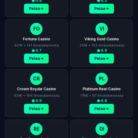
4.8
4.3
Pelaa
Pelaa
FO
VI
Fortuna Casino
Viking Gold Casino
421€ + 141 ilmaiskierrosta
215€ + 153 ilmaiskierrosta
4.7
4.9
Pelaa
Pelaa
CR
PL
Crown Royale Casino
Platinum Reel Casino
109€ + 194 ilmaiskierrosta
178€ + 97 ilmaiskierrosta
4.9
4.8
Pelaa
Pelaa
RE
DI