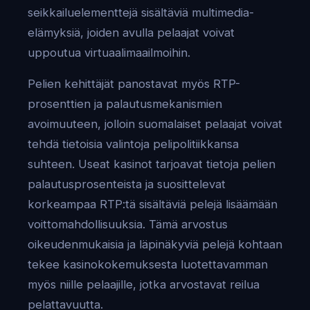
seikkailuelementtejä sisältäviä multimedia-
elämyksiä, joiden avulla pelaajat voivat
uppoutua virtuaalimaailmoihin.
Pelien kehittäjät panostavat myös RTP-
prosenttien ja palautusmekanismien
avoimuuteen, jolloin suomalaiset pelaajat voivat
tehdä tietoisia valintoja pelipolitiikkansa
suhteen. Useat kasinot tarjoavat tietoja pelien
palautusprosenteista ja suosittelevat
korkeampaa RTP:tä sisältäviä pelejä lisäämään
voittomahdollisuuksia. Tämä arvostus
oikeudenmukaisia ja läpinäkyviä pelejä kohtaan
tekee kasinokokemuksesta luotettavamman
myös niille pelaajille, jotka arvostavat reilua
pelattavuutta.