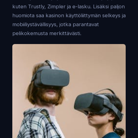
kuten Trustly, Zimpler ja e-lasku. Lisäksi paljon
huomiota saa kasinon käyttöliittymän selkeys ja
mobiiliystävällisyys, jotka parantavat
pelikokemusta merkittävästi.