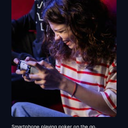
Smartphone playing poker on the go.