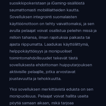
suosikkipokeristaan ja iGaming-sisällöistä
saumattomasti mobiililaitteiden kautta.
Sovelluksen integrointi suomalaisten
käyttöönottoon on tehty vaivattomaksi, ja sen
avulla pelaajat voivat osallistua peleihin missä ja
milloin tahansa, ilman rajoituksia paikasta tai
ajasta riippumatta. Laadukas käyttöliittymä,
helppokäyttöisyys ja monipuoliset
toimintomahdollisuudet tekevät tästä
sovelluksesta ehdottoman huipputarjouksen
aktiivisille pelaajille, jotka arvostavat
joustavuutta ja tehokkuutta.
Yksi sovelluksen merkittävistä eduista on sen
monipuolisuus. Pelaajat voivat hallita useita
pöytiä samaan aikaan, mikä tarjoaa