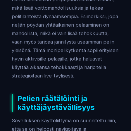
mikä lisää voittomahdollisuuksia ja tekee
pelitilanteista dynaamisempia. Esimerkiksi, jopa
neljän pöydän yhtäaikainen pelaaminen on
mahdollista, mikä ei vain lisää tehokkuutta,
vaan myös tarjoaa jännitystä useamman pelin
yleisönä. Tämä monipelikytkentä sopii erityisen
hyvin aktiivisille pelaajille, jotka haluavat
käyttää aikaansa tehokkaasti ja harjoitella
strategioitaan live-tyylisesti.
Pelien räätälöinti ja
käyttäjäystävällisyys
Sovelluksen käyttöliittymä on suunniteltu niin,
että se on helposti navigoitava ja