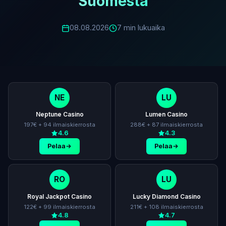
Suomesta
08.08.2026
7 min lukuaika
NE
LU
Neptune Casino
Lumen Casino
197€ + 94 ilmaiskierrosta
288€ + 87 ilmaiskierrosta
4.6
4.3
Pelaa
Pelaa
RO
LU
Royal Jackpot Casino
Lucky Diamond Casino
122€ + 99 ilmaiskierrosta
211€ + 108 ilmaiskierrosta
4.8
4.7