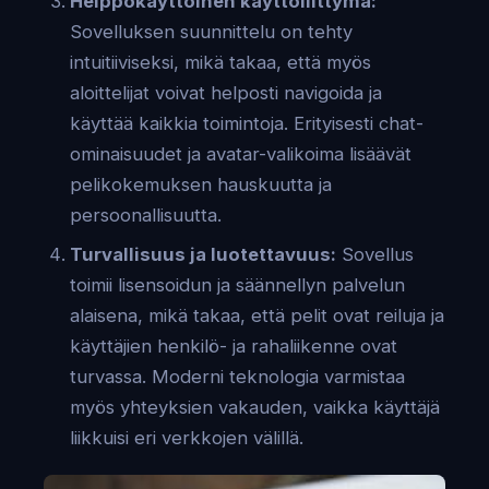
Helppokäyttöinen käyttöliittymä:
Sovelluksen suunnittelu on tehty
intuitiiviseksi, mikä takaa, että myös
aloittelijat voivat helposti navigoida ja
käyttää kaikkia toimintoja. Erityisesti chat-
ominaisuudet ja avatar-valikoima lisäävät
pelikokemuksen hauskuutta ja
persoonallisuutta.
Turvallisuus ja luotettavuus:
Sovellus
toimii lisensoidun ja säännellyn palvelun
alaisena, mikä takaa, että pelit ovat reiluja ja
käyttäjien henkilö- ja rahaliikenne ovat
turvassa. Moderni teknologia varmistaa
myös yhteyksien vakauden, vaikka käyttäjä
liikkuisi eri verkkojen välillä.