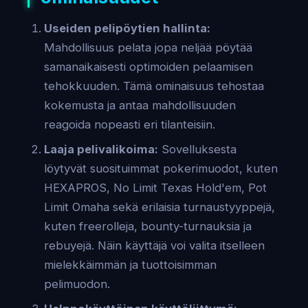
Useiden pelipöytien hallinta:
Mahdollisuus pelata jopa neljää pöytää
samanaikaisesti optimoiden pelaamisen
tehokkuuden. Tämä ominaisuus tehostaa
kokemusta ja antaa mahdollisuuden
reagoida nopeasti eri tilanteisiin.
Laaja pelivalikoima:
Sovelluksesta
löytyvät suosituimmat pokerimuodot, kuten
HEXAPROS, No Limit Texas Hold'em, Pot
Limit Omaha sekä erilaisia turnaustyyppejä,
kuten freerolleja, bounty-turnauksia ja
rebuyejä. Näin käyttäjä voi valita itselleen
mielekkäimmän ja tuottoisimman
pelimuodon.