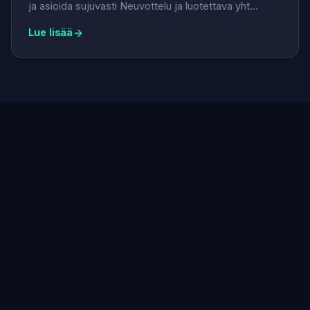
ja asioida sujuvasti Neuvottelu ja luotettava yht...
Lue lisää