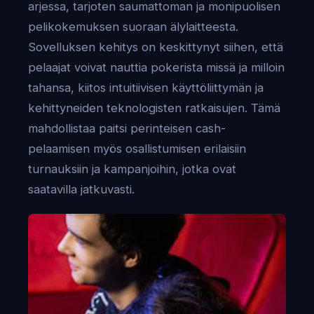
arjessa, tarjoten saumattoman ja monipuolisen
pelikokemuksen suoraan älylaitteesta.
Sovelluksen kehitys on keskittynyt siihen, että
pelaajat voivat nauttia pokerista missä ja milloin
tahansa, kiitos intuitiivisen käyttöliittymän ja
kehittyneiden teknologisten ratkaisujen. Tämä
mahdollistaa paitsi perinteisen cash-
pelaamisen myös osallistumisen erilaisiin
turnauksiin ja kampanjoihin, jotka ovat
saatavilla jatkuvasti.