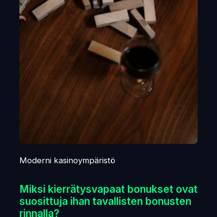
Moderni kasinoympäristö
Miksi kierrätysvapaat bonukset ovat
suosittuja ihan tavallisten bonusten
rinnalla?