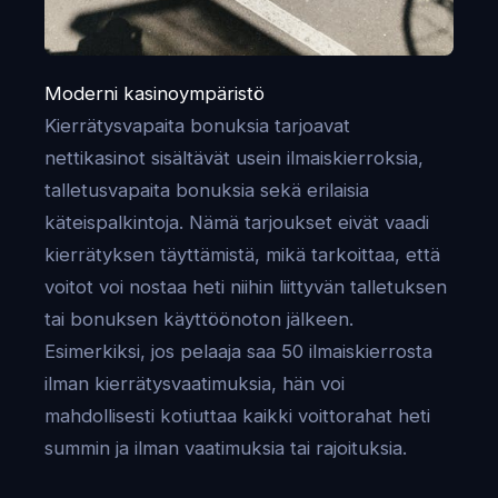
Moderni kasinoympäristö
Kierrätysvapaita bonuksia tarjoavat
nettikasinot sisältävät usein ilmaiskierroksia,
talletusvapaita bonuksia sekä erilaisia
käteispalkintoja. Nämä tarjoukset eivät vaadi
kierrätyksen täyttämistä, mikä tarkoittaa, että
voitot voi nostaa heti niihin liittyvän talletuksen
tai bonuksen käyttöönoton jälkeen.
Esimerkiksi, jos pelaaja saa 50 ilmaiskierrosta
ilman kierrätysvaatimuksia, hän voi
mahdollisesti kotiuttaa kaikki voittorahat heti
summin ja ilman vaatimuksia tai rajoituksia.