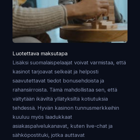
Luotettava maksutapa
Lisäksi suomalaispelaajat voivat varmistaa, että
kasinot tarjoavat selkeät ja helposti
saavutettavat tiedot bonusehdoista ja
rahansiirroista. Tämä mahdollistaa sen, että
vältytään ikäviltä yllätyksiltä kotiutuksia
tehdessä. Hyvän kasinon tunnusmerkkeihin
kuuluu myös laadukkaat
asiakaspalvelukanavat, kuten live-chat ja
sähköpostituki, jotka auttavat