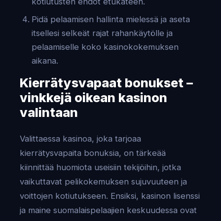
kotiutusten ehdot etukäteen.
Pidä pelaamisen hallinta mielessä ja aseta
itsellesi selkeät rajat rahankäytölle ja
pelaamiselle koko kasinokokemuksen
aikana.
Kierrätysvapaat bonukset –
vinkkejä oikean kasinon
valintaan
Valittaessa kasinoa, joka tarjoaa
kierrätysvapaita bonuksia, on tärkeää
kiinnittää huomiota useisiin tekijöihin, jotka
vaikuttavat pelikokemuksen sujuvuuteen ja
voittojen kotiutukseen. Ensiksi, kasinon lisenssi
ja maine suomalaispelaajien keskuudessa ovat