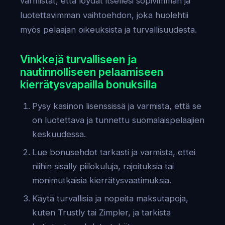
varmistat, että löydät itsellesi sopivimman ja
luotettavimman vaihtoehdon, joka huolehtii
myös pelaajan oikeuksista ja turvallisuudesta.
Vinkkejä turvalliseen ja
nautinnolliseen pelaamiseen
kierrätysvapailla bonuksilla
Pysy kasinon lisenssissä ja varmista, että se
on luotettava ja tunnettu suomalaispelaajien
keskuudessa.
Lue bonusehdot tarkasti ja varmista, ettei
niihin sisälly piilokuluja, rajoituksia tai
monimutkaisia kierrätysvaatimuksia.
Käytä turvallisia ja nopeita maksutapoja,
kuten Trustly tai Zimpler, ja tarkista