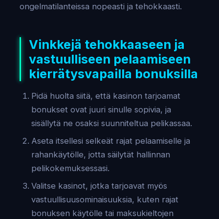
ongelmatilanteissa nopeasti ja tehokkaasti.
Vinkkejä tehokkaaseen ja
vastuulliseen pelaamiseen
kierrätysvapailla bonuksilla
Pidä huolta siitä, että kasinon tarjoamat
bonukset ovat juuri sinulle sopivia, ja
sisällytä ne osaksi suunniteltua pelikassaa.
Aseta itsellesi selkeät rajat pelaamiselle ja
rahankäytölle, jotta säilytät hallinnan
pelikokemuksessasi.
Valitse kasinot, jotka tarjoavat myös
vastuullisuusominaisuuksia, kuten rajat
bonuksen käytölle tai maksukieltojen