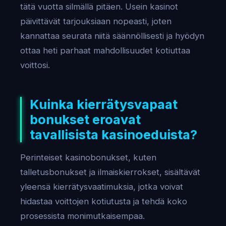
tätä vuotta silmällä pitäen. Usein kasinot
päivittävät tarjouksiaan nopeasti, joten
kannattaa seurata niitä säännöllisesti ja hyödyn
ottaa heti parhaat mahdollisuudet kotiuttaa
voittosi.
Kuinka kierrätysvapaat
bonukset eroavat
tavallisista kasinoeduista?
Perinteiset kasinobonukset, kuten
talletusbonukset ja ilmaiskierrokset, sisältävät
yleensä kierrätysvaatimuksia, jotka voivat
hidastaa voittojen kotiutusta ja tehdä koko
prosessista monimutkaisempaa.