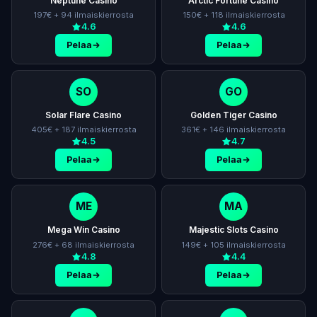
Neptune Casino
Arctic Fortune Casino
197€ + 94 ilmaiskierrosta
150€ + 118 ilmaiskierrosta
4.6
4.6
Pelaa
Pelaa
SO
GO
Solar Flare Casino
Golden Tiger Casino
405€ + 187 ilmaiskierrosta
361€ + 146 ilmaiskierrosta
4.5
4.7
Pelaa
Pelaa
ME
MA
Mega Win Casino
Majestic Slots Casino
276€ + 68 ilmaiskierrosta
149€ + 105 ilmaiskierrosta
4.8
4.4
Pelaa
Pelaa