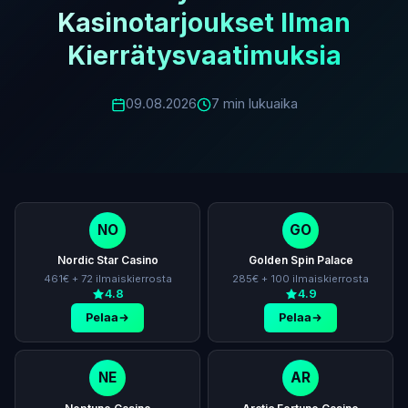
Kasinotarjoukset Ilman
Kierrätysvaatimuksia
09.08.2026
7 min lukuaika
NO
GO
Nordic Star Casino
Golden Spin Palace
461€ + 72 ilmaiskierrosta
285€ + 100 ilmaiskierrosta
4.8
4.9
Pelaa
Pelaa
NE
AR