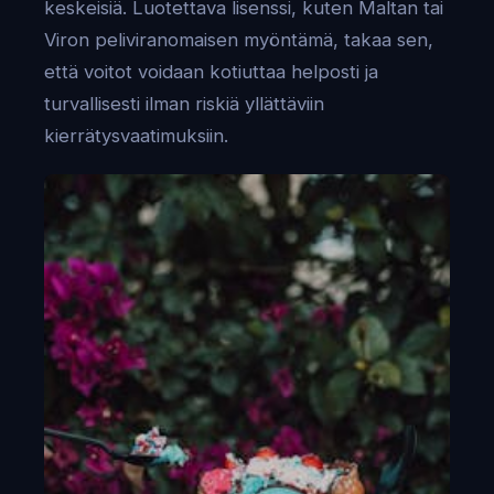
keskeisiä. Luotettava lisenssi, kuten Maltan tai
Viron peliviranomaisen myöntämä, takaa sen,
että voitot voidaan kotiuttaa helposti ja
turvallisesti ilman riskiä yllättäviin
kierrätysvaatimuksiin.