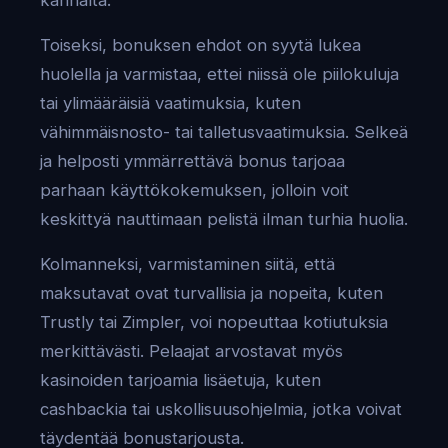
kannalta.
Toiseksi, bonuksen ehdot on syytä lukea
huolella ja varmistaa, ettei niissä ole piilokuluja
tai ylimääräisiä vaatimuksia, kuten
vähimmäisnosto- tai talletusvaatimuksia. Selkeä
ja helposti ymmärrettävä bonus tarjoaa
parhaan käyttökokemuksen, jolloin voit
keskittyä nauttimaan pelistä ilman turhia huolia.
Kolmanneksi, varmistaminen siitä, että
maksutavat ovat turvallisia ja nopeita, kuten
Trustly tai Zimpler, voi nopeuttaa kotiutuksia
merkittävästi. Pelaajat arvostavat myös
kasinoiden tarjoamia lisäetuja, kuten
cashbackia tai uskollisuusohjelmia, jotka voivat
täydentää bonustarjousta.