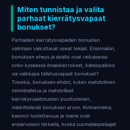
Miten tunnistaa ja valita
parhaat kierrätysvapaat
bonukset?
Parhaiden kierrätysvapaiden bonusten
valintaan vaikuttavat useat tekijät. Ensinnäkin,
bonuksen eheys ja sisältö ovat ratkaisevia:
onko kyseessä ilmaiskierrokset, käteispalkkio
vai vaikkapa talletusvapaat bonukset?
Toiseksi, bonuksen ehdot, kuten mahdollinen
minimitalletus ja mahdolliset
kierrätysvaatimusten puuttuminen,
määrittelevät bonuksen arvon. Kolmanneksi,
kasinon luotettavuus ja maine ovat
ensiarvoisen tärkeitä, koska suomalaispelaajat