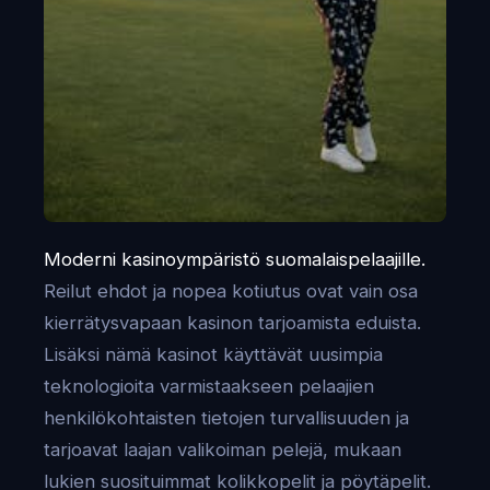
Moderni kasinoympäristö suomalaispelaajille.
Reilut ehdot ja nopea kotiutus ovat vain osa
kierrätysvapaan kasinon tarjoamista eduista.
Lisäksi nämä kasinot käyttävät uusimpia
teknologioita varmistaakseen pelaajien
henkilökohtaisten tietojen turvallisuuden ja
tarjoavat laajan valikoiman pelejä, mukaan
lukien suosituimmat kolikkopelit ja pöytäpelit.