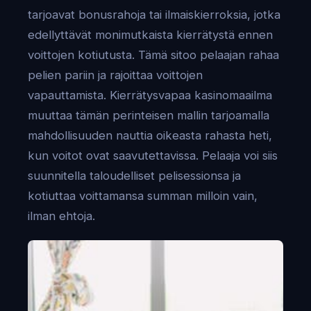
tarjoavat bonusrahoja tai ilmaiskierroksia, jotka
edellyttävät monimutkaista kierrätystä ennen
voittojen kotiutusta. Tämä sitoo pelaajan rahaa
pelien pariin ja rajoittaa voittojen
vapauttamista. Kierrätysvapaa kasinomaailma
muuttaa tämän perinteisen mallin tarjoamalla
mahdollisuuden nauttia oikeasta rahasta heti,
kun voitot ovat saavutettavissa. Pelaaja voi siis
suunnitella taloudelliset pelisessionsa ja
kotiuttaa voittamansa summan milloin vain,
ilman ehtoja.