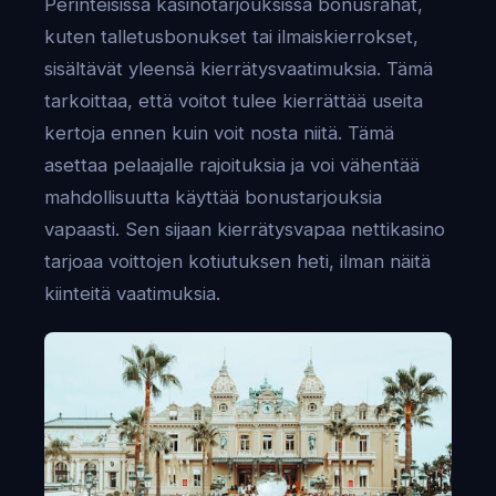
Perinteisissä kasinotarjouksissa bonusrahat,
kuten talletusbonukset tai ilmaiskierrokset,
sisältävät yleensä kierrätysvaatimuksia. Tämä
tarkoittaa, että voitot tulee kierrättää useita
kertoja ennen kuin voit nosta niitä. Tämä
asettaa pelaajalle rajoituksia ja voi vähentää
mahdollisuutta käyttää bonustarjouksia
vapaasti. Sen sijaan kierrätysvapaa nettikasino
tarjoaa voittojen kotiutuksen heti, ilman näitä
kiinteitä vaatimuksia.