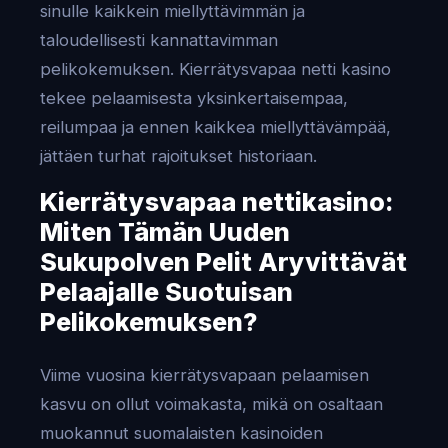
sinulle kaikkein miellyttävimmän ja
taloudellisesti kannattavimman
pelikokemuksen. Kierrätysvapaa netti kasino
tekee pelaamisesta yksinkertaisempaa,
reilumpaa ja ennen kaikkea miellyttävämpää,
jättäen turhat rajoitukset historiaan.
Kierrätysvapaa nettikasino:
Miten Tämän Uuden
Sukupolven Pelit Aryvittävät
Pelaajalle Suotuisan
Pelikokemuksen?
Viime vuosina kierrätysvapaan pelaamisen
kasvu on ollut voimakasta, mikä on osaltaan
muokannut suomalaisten kasinoiden