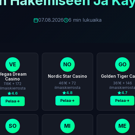
n Hakemiseen Ja Kä
07.08.2026
6 min lukuaika
VE
NO
GO
Vegas Dream
Nordic Star Casino
Golden Tiger Ca
Casino
461€ + 72
361€ + 146
116€ + 172
ilmaiskierrosta
ilmaiskierrost
ilmaiskierrosta
4.8
4.7
4.6
Pelaa
Pelaa
Pelaa
SO
MI
ME