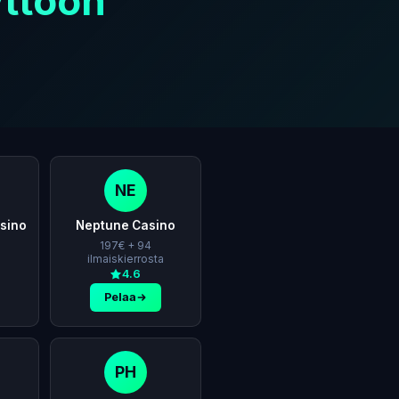
yttöön
NE
sino
Neptune Casino
197€ + 94
a
ilmaiskierrosta
4.6
Pelaa
PH