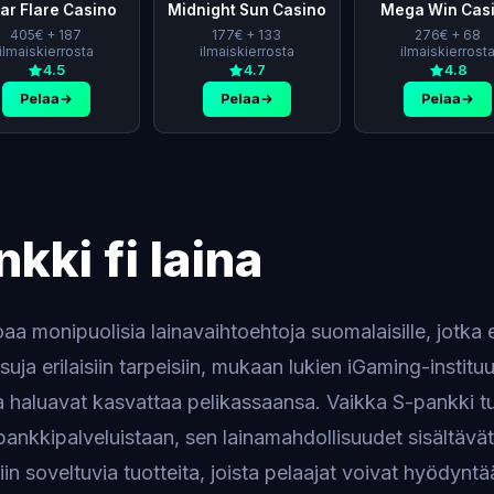
ar Flare Casino
Midnight Sun Casino
Mega Win Cas
405€ + 187
177€ + 133
276€ + 68
ilmaiskierrosta
ilmaiskierrosta
ilmaiskierrost
4.5
4.7
4.8
Pelaa
Pelaa
Pelaa
kki fi laina
oaa monipuolisia lainavaihtoehtoja suomalaisille, jotka 
suja erilaisiin tarpeisiin, mukaan lukien iGaming-instituu
ka haluavat kasvattaa pelikassaansa. Vaikka S-pankki 
i pankkipalveluistaan, sen lainamahdollisuudet sisältäv
isiin soveltuvia tuotteita, joista pelaajat voivat hyödynt