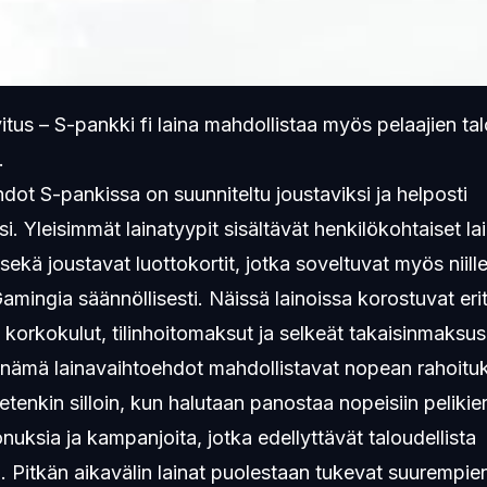
itus – S-pankki fi laina mahdollistaa myös pelaajien tal
.
dot S-pankissa on suunniteltu joustaviksi ja helposti
i. Yleisimmät lainatyypit sisältävät henkilökohtaiset lai
sekä joustavat luottokortit, jotka soveltuvat myös niille
amingia säännöllisesti. Näissä lainoissa korostuvat erit
 korkokulut, tilinhoitomaksut ja selkeät takaisinmaksu
nämä lainavaihtoehdot mahdollistavat nopean rahoitu
enkin silloin, kun halutaan panostaa nopeisiin pelikierr
uksia ja kampanjoita, jotka edellyttävät taloudellista
. Pitkän aikavälin lainat puolestaan tukevat suurempie