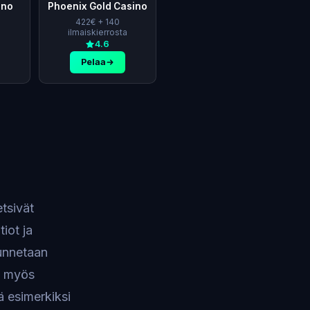
ino
Phoenix Gold Casino
422€ + 140
a
ilmaiskierrosta
4.6
Pelaa
etsivät
tiot ja
tunnetaan
ät myös
ää esimerkiksi