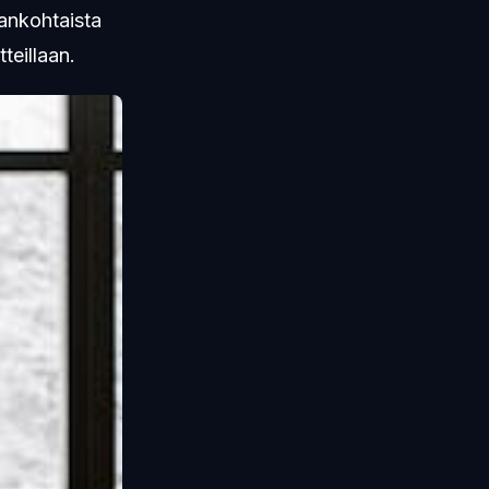
jankohtaista
teillaan.