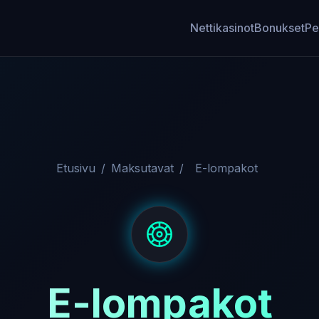
Nettikasinot
Bonukset
Pel
Etusivu
/
Maksutavat
/
E-lompakot
E-lompakot