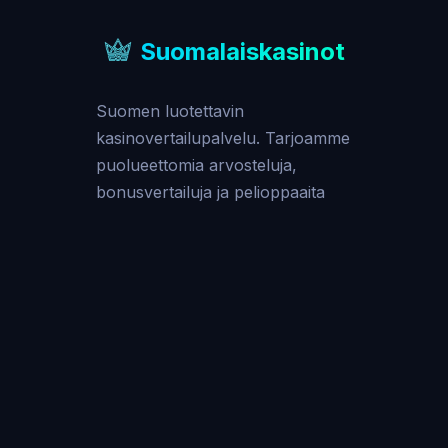
Suomalaiskasinot
Suomen luotettavin
kasinovertailupalvelu. Tarjoamme
puolueettomia arvosteluja,
bonusvertailuja ja pelioppaaita
suomalaisille pelaajille.
Vastuuvapauslauseke:
Suomalaiskasinot.ai on it
arvosteluihimme tai suosituksiimme. Uhkapelaaminen 