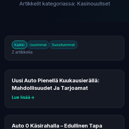
Artikkelit kategoriassa: Kasinouutiset
Kaikki
Uusimmat
Suosituimmat
2 artikkelia
Uusi Auto Pienellä Kuukausierällä:
Mahdollisuudet Ja Tarjoamat
Lue lisää
Auto 0 Käsirahalla – Edullinen Tapa