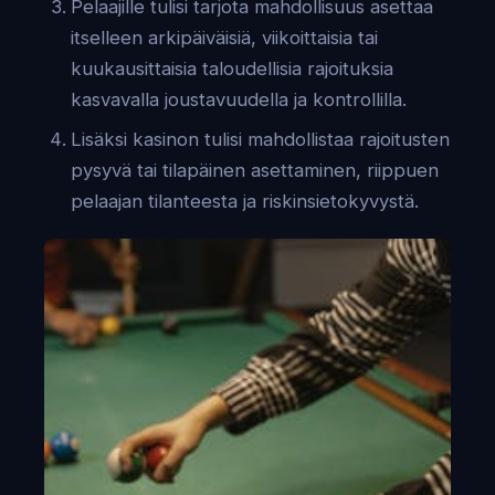
Pelaajille tulisi tarjota mahdollisuus asettaa
itselleen arkipäiväisiä, viikoittaisia tai
kuukausittaisia taloudellisia rajoituksia
kasvavalla joustavuudella ja kontrollilla.
Lisäksi kasinon tulisi mahdollistaa rajoitusten
pysyvä tai tilapäinen asettaminen, riippuen
pelaajan tilanteesta ja riskinsietokyvystä.