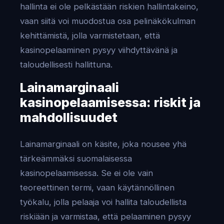
hallinta ei ole pelkästään riskien hallintakeino,
vaan siitä voi muodostua osa pelinäkökulman
kehittämistä, jolla varmistetaan, että
kasinopelaaminen pysyy viihdyttävänä ja
taloudellisesti hallittuna.
Lainamarginaali
kasinopelaamisessa: riskit ja
mahdollisuudet
Lainamarginaali on käsite, joka nousee yhä
tärkeämmäksi suomalaisessa
kasinopelaamisessa. Se ei ole vain
teoreettinen termi, vaan käytännöllinen
työkalu, jolla pelaaja voi hallita taloudellista
riskiään ja varmistaa, että pelaaminen pysyy