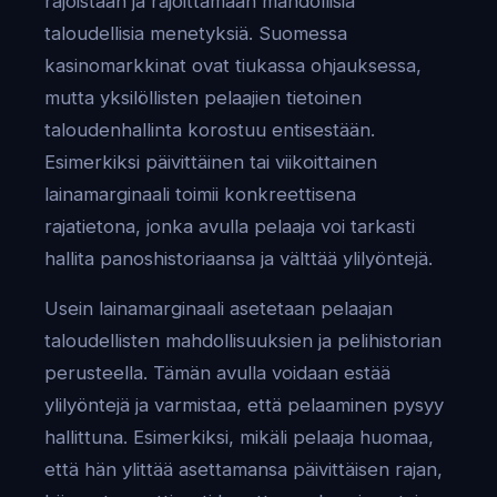
rajoistaan ja rajoittamaan mahdollisia
taloudellisia menetyksiä. Suomessa
kasinomarkkinat ovat tiukassa ohjauksessa,
mutta yksilöllisten pelaajien tietoinen
taloudenhallinta korostuu entisestään.
Esimerkiksi päivittäinen tai viikoittainen
lainamarginaali toimii konkreettisena
rajatietona, jonka avulla pelaaja voi tarkasti
hallita panoshistoriaansa ja välttää ylilyöntejä.
Usein lainamarginaali asetetaan pelaajan
taloudellisten mahdollisuuksien ja pelihistorian
perusteella. Tämän avulla voidaan estää
ylilyöntejä ja varmistaa, että pelaaminen pysyy
hallittuna. Esimerkiksi, mikäli pelaaja huomaa,
että hän ylittää asettamansa päivittäisen rajan,