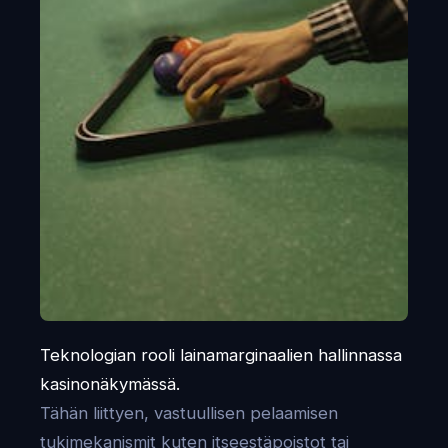
Teknologian rooli lainamarginaalien hallinnassa
kasinonäkymässä.
Tähän liittyen, vastuullisen pelaamisen
tukimekanismit kuten itseestäpoistot tai