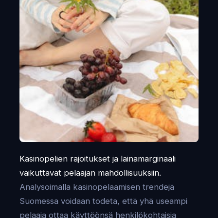
Kasinopelien rajoitukset ja lainamarginaali
vaikuttavat pelaajan mahdollisuuksiin.
Analysoimalla kasinopelaamisen trendejä
Suomessa voidaan todeta, että yhä useampi
pelaaja ottaa käyttöönsä henkilökohtaisia