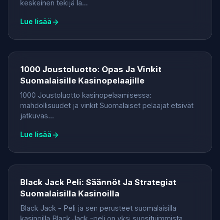
keskeinen tekijä la...
Lue lisää
1000 Joustoluotto: Opas Ja Vinkit
Suomalaisille Kasinopelaajille
1000 Joustoluotto kasinopelaamisessa:
mahdollisuudet ja vinkit Suomalaiset pelaajat etsivät
jatkuvas...
Lue lisää
Black Jack Peli: Säännöt Ja Strategiat
Suomalaisilla Kasinoilla
Black Jack - Peli ja sen perusteet suomalaisilla
kasinoilla Black Jack -peli on yksi suosituimmista ...