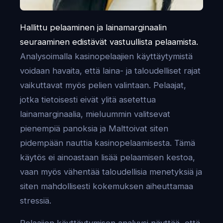
Hallittu pelaaminen ja lainamarginaalin
seuraaminen edistävät vastuullista pelaamista.
Analysoimalla kasinopelaajien käyttäytymistä
voidaan havaita, että laina- ja taloudelliset rajat
vaikuttavat myös pelien valintaan. Pelaajat,
jotka tietoisesti eivät ylitä asetettua
lainamarginaalia, mieluummin valitsevat
pienempiä panoksia ja Malttoivat siten
pidempään nauttia kasinopelaamisesta. Tämä
käytös ei ainoastaan lisää pelaamisen kestoa,
vaan myös vähentää taloudellisia menetyksiä ja
siten mahdollisesti kokemuksen aiheuttamaa
stressiä.