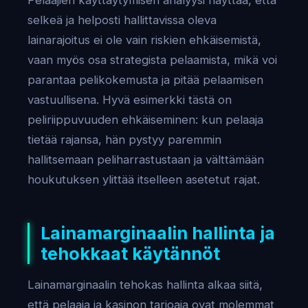
Pelaajien käyttäytymisen analyysi näyttää, että
selkeä ja helposti hallittavissa oleva
lainarajoitus ei ole vain riskien ehkäisemistä,
vaan myös osa strategista pelaamista, mikä voi
parantaa pelikokemusta ja pitää pelaamisen
vastuullisena. Hyvä esimerkki tästä on
peliriippuvuuden ehkäiseminen: kun pelaaja
tietää rajansa, hän pystyy paremmin
hallitsemaan peliharrastustaan ja välttämään
houkutuksen ylittää itselleen asetetut rajat.
Lainamarginaalin hallinta ja
tehokkaat käytännöt
Lainamarginaalin tehokas hallinta alkaa siitä,
että pelaaja ja kasinon tarjoaja ovat molemmat