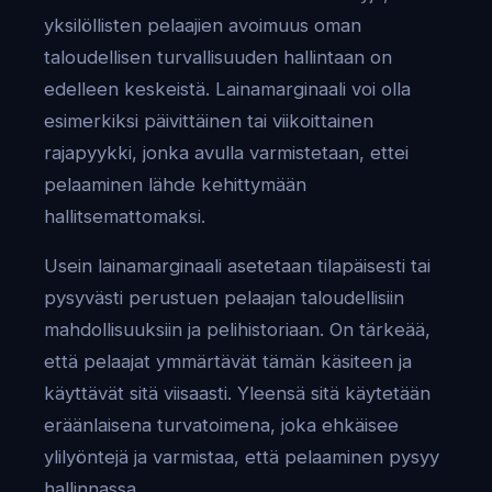
yksilöllisten pelaajien avoimuus oman
taloudellisen turvallisuuden hallintaan on
edelleen keskeistä. Lainamarginaali voi olla
esimerkiksi päivittäinen tai viikoittainen
rajapyykki, jonka avulla varmistetaan, ettei
pelaaminen lähde kehittymään
hallitsemattomaksi.
Usein lainamarginaali asetetaan tilapäisesti tai
pysyvästi perustuen pelaajan taloudellisiin
mahdollisuuksiin ja pelihistoriaan. On tärkeää,
että pelaajat ymmärtävät tämän käsiteen ja
käyttävät sitä viisaasti. Yleensä sitä käytetään
eräänlaisena turvatoimena, joka ehkäisee
ylilyöntejä ja varmistaa, että pelaaminen pysyy
hallinnassa.