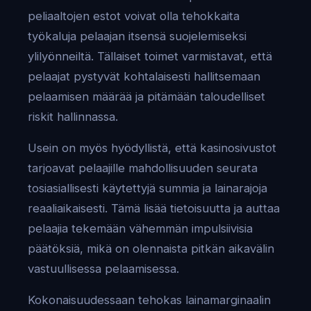
peliaaltojen estot voivat olla tehokkaita
työkaluja pelaajan itsensä suojelemiseksi
ylilyönneiltä. Tällaiset toimet varmistavat, että
pelaajat pystyvät kohtalaisesti hallitsemaan
pelaamisen määrää ja pitämään taloudelliset
riskit hallinnassa.
Usein on myös hyödyllistä, että kasinosivustot
tarjoavat pelaajille mahdollisuuden seurata
tosiasiallisesti käytettyjä summia ja lainarajoja
reaaliaikaisesti. Tämä lisää tietoisuutta ja auttaa
pelaajia tekemään vähemmän impulsiivisia
päätöksiä, mikä on olennaista pitkän aikavälin
vastuullisessa pelaamisessa.
Kokonaisuudessaan tehokas lainamarginaalin