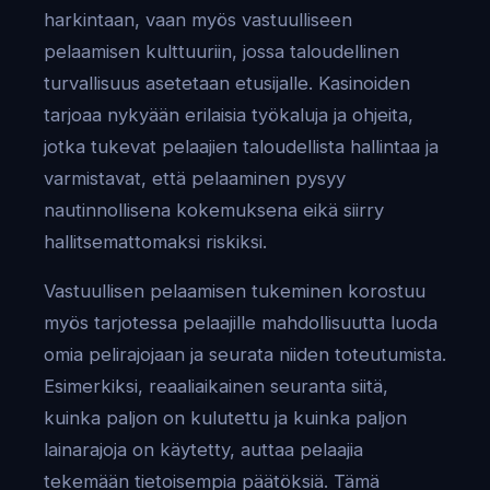
harkintaan, vaan myös vastuulliseen
pelaamisen kulttuuriin, jossa taloudellinen
turvallisuus asetetaan etusijalle. Kasinoiden
tarjoaa nykyään erilaisia työkaluja ja ohjeita,
jotka tukevat pelaajien taloudellista hallintaa ja
varmistavat, että pelaaminen pysyy
nautinnollisena kokemuksena eikä siirry
hallitsemattomaksi riskiksi.
Vastuullisen pelaamisen tukeminen korostuu
myös tarjotessa pelaajille mahdollisuutta luoda
omia pelirajojaan ja seurata niiden toteutumista.
Esimerkiksi, reaaliaikainen seuranta siitä,
kuinka paljon on kulutettu ja kuinka paljon
lainarajoja on käytetty, auttaa pelaajia
tekemään tietoisempia päätöksiä. Tämä