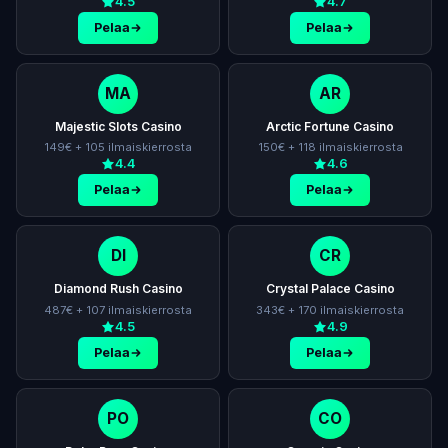
4.5
4.7
Pelaa
Pelaa
MA
AR
Majestic Slots Casino
Arctic Fortune Casino
149€ + 105 ilmaiskierrosta
150€ + 118 ilmaiskierrosta
4.4
4.6
Pelaa
Pelaa
DI
CR
Diamond Rush Casino
Crystal Palace Casino
487€ + 107 ilmaiskierrosta
343€ + 170 ilmaiskierrosta
4.5
4.9
Pelaa
Pelaa
PO
CO