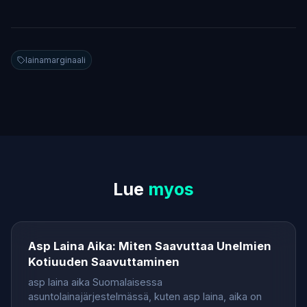
lainamarginaali
Lue
myos
Asp Laina Aika: Miten Saavuttaa Unelmien
Kotiuuden Saavuttaminen
asp laina aika Suomalaisessa
asuntolainajärjestelmässä, kuten asp laina, aika on