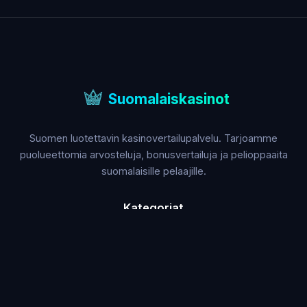
Suomalaiskasinot
Suomen luotettavin kasinovertailupalvelu. Tarjoamme
puolueettomia arvosteluja, bonusvertailuja ja pelioppaaita
suomalaisille pelaajille.
Kategoriat
Nettikasinot
Bonukset
Pelit