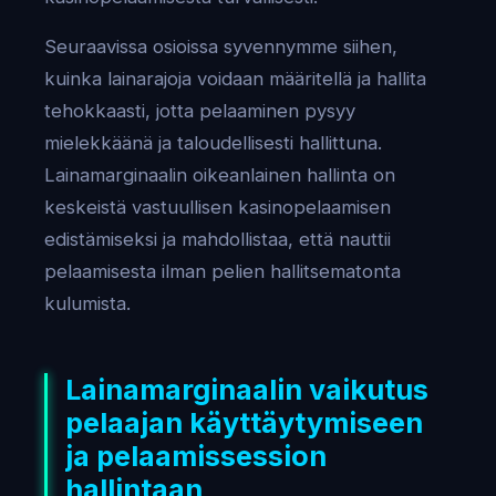
Seuraavissa osioissa syvennymme siihen,
kuinka lainarajoja voidaan määritellä ja hallita
tehokkaasti, jotta pelaaminen pysyy
mielekkäänä ja taloudellisesti hallittuna.
Lainamarginaalin oikeanlainen hallinta on
keskeistä vastuullisen kasinopelaamisen
edistämiseksi ja mahdollistaa, että nauttii
pelaamisesta ilman pelien hallitsematonta
kulumista.
Lainamarginaalin vaikutus
pelaajan käyttäytymiseen
ja pelaamissession
hallintaan