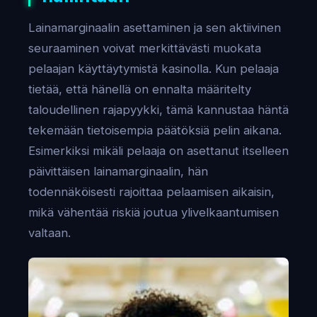
Lainamarginaalin asettaminen ja sen aktiivinen
seuraaminen voivat merkittävästi muokata
pelaajan käyttäytymistä kasinolla. Kun pelaaja
tietää, että hänellä on ennalta määritelty
taloudellinen rajapyykki, tämä kannustaa häntä
tekemään tietoisempia päätöksiä pelin aikana.
Esimerkiksi mikäli pelaaja on asettanut itselleen
päivittäisen lainamarginaalin, hän
todennäköisesti rajoittaa pelaamisen aikaisin,
mikä vähentää riskiä joutua ylivelkaantumisen
valtaan.