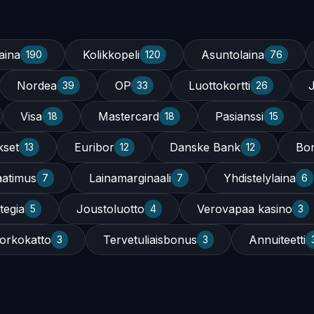
aina
Kolikkopeli
Asuntolaina
190
120
76
Nordea
OP
Luottokortti
J
39
33
26
Visa
Mastercard
Pasianssi
18
18
15
kset
Euribor
Danske Bank
Bo
13
12
12
aatimus
Lainamarginaali
Yhdistelylaina
7
7
6
tegia
Joustoluotto
Verovapaa kasino
5
4
3
orkokatto
Tervetuliaisbonus
Annuiteetti
3
3