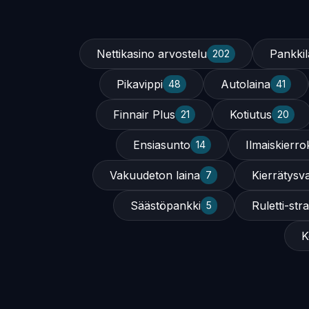
Nettikasino arvostelu
Pankkil
202
Pikavippi
Autolaina
48
41
Finnair Plus
Kotiutus
21
20
Ensiasunto
Ilmaiskierro
14
Vakuudeton laina
Kierrätysv
7
Säästöpankki
Ruletti-stra
5
K