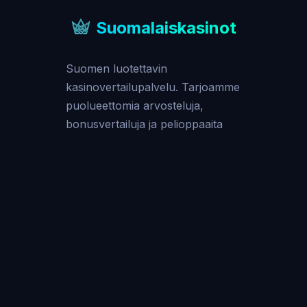
Suomalaiskasinot
Suomen luotettavin
kasinovertailupalvelu. Tarjoamme
puolueettomia arvosteluja,
bonusvertailuja ja pelioppaaita
suomalaisille pelaajille.
Vastuuvapauslauseke:
Suomalaiskasinot.ai on it
arvosteluihimme tai suosituksiimme. Uhkapelaaminen 