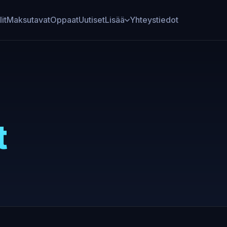
it
Maksutavat
Oppaat
Uutiset
Lisää
Yhteystiedot
t