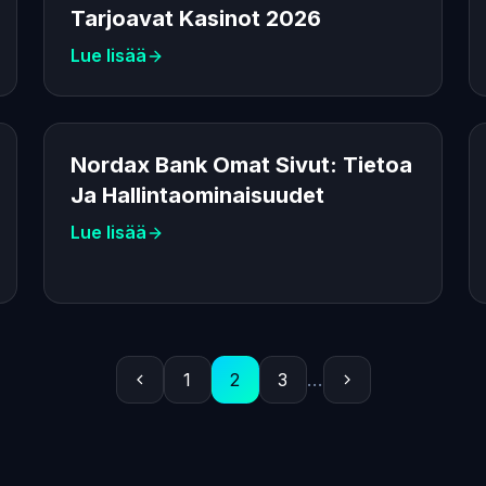
Tarjoavat Kasinot 2026
Lue lisää
Nordax Bank Omat Sivut: Tietoa
Ja Hallintaominaisuudet
Lue lisää
...
1
2
3