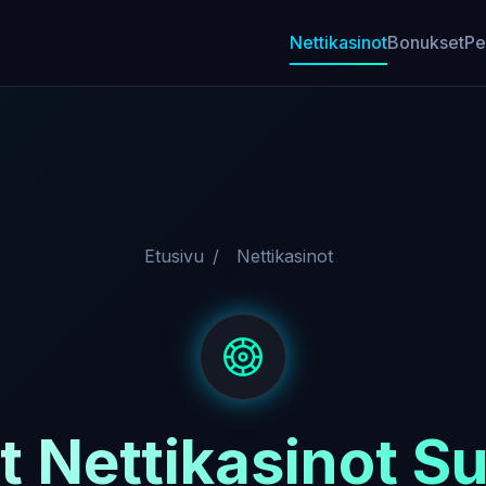
Nettikasinot
Bonukset
Pel
Etusivu
/
Nettikasinot
t Nettikasinot Su