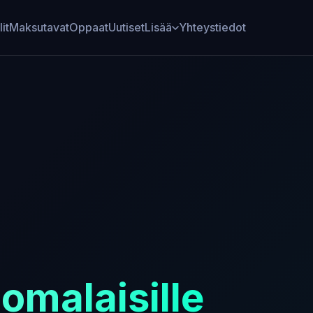
it
Maksutavat
Oppaat
Uutiset
Lisää
Yhteystiedot
omalaisille