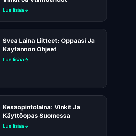
Lue lisää
Svea Laina Liitteet: Oppaasi Ja
Käytännön Ohjeet
Lue lisää
Kesäopintolaina: Vinkit Ja
Käyttöopas Suomessa
Lue lisää