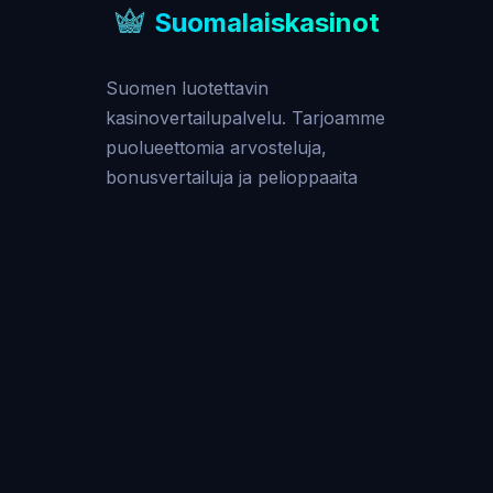
Suomalaiskasinot
Suomen luotettavin
kasinovertailupalvelu. Tarjoamme
puolueettomia arvosteluja,
bonusvertailuja ja pelioppaaita
suomalaisille pelaajille.
Vastuuvapauslauseke:
Suomalaiskasinot.ai on it
arvosteluihimme tai suosituksiimme. Uhkapelaaminen 