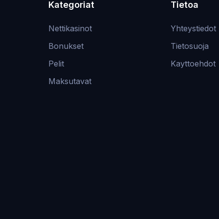
Kategoriat
Tietoa
Nettikasinot
Yhteystiedot
Bonukset
Tietosuoja
Pelit
Kayttoehdot
Maksutavat
Oppaat
senäinen vertailupalvelu. Sivustomme voi sisältää affiliate-linkkejä,
on kielletty alle 18-vuotiailta. Pelaa vastuullisesti. Uhkapelaaminen