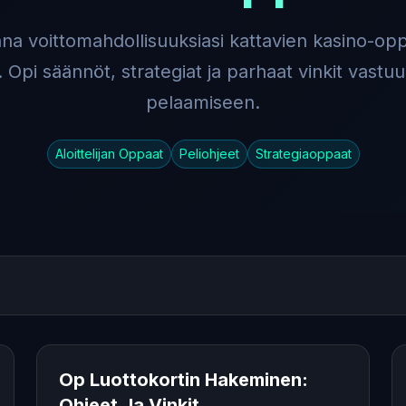
na voittomahdollisuuksiasi kattavien kasino-op
. Opi säännöt, strategiat ja parhaat vinkit vastuu
pelaamiseen.
Aloittelijan Oppaat
Peliohjeet
Strategiaoppaat
Op Luottokortin Hakeminen:
Ohjeet Ja Vinkit