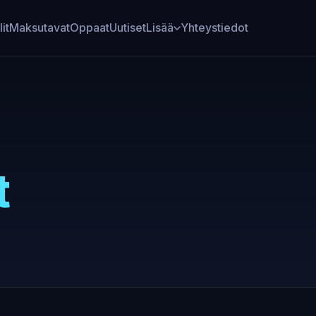
it
Maksutavat
Oppaat
Uutiset
Lisää
Yhteystiedot
t