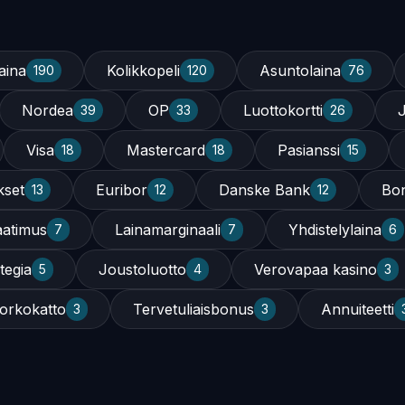
aina
Kolikkopeli
Asuntolaina
190
120
76
Nordea
OP
Luottokortti
J
39
33
26
Visa
Mastercard
Pasianssi
18
18
15
kset
Euribor
Danske Bank
Bo
13
12
12
aatimus
Lainamarginaali
Yhdistelylaina
7
7
6
tegia
Joustoluotto
Verovapaa kasino
5
4
3
orkokatto
Tervetuliaisbonus
Annuiteetti
3
3