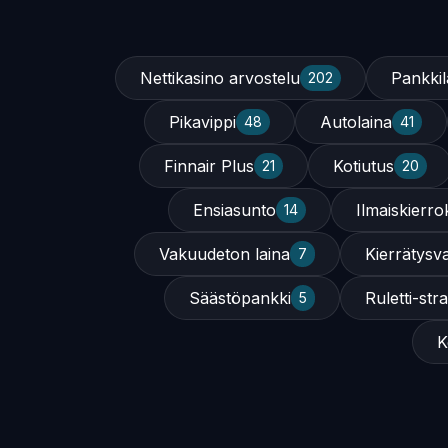
Nettikasino arvostelu
Pankkil
202
Pikavippi
Autolaina
48
41
Finnair Plus
Kotiutus
21
20
Ensiasunto
Ilmaiskierro
14
Vakuudeton laina
Kierrätysv
7
Säästöpankki
Ruletti-stra
5
K