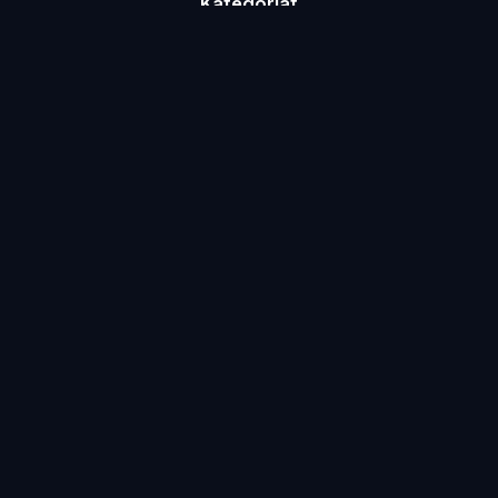
Kategoriat
Nettikasinot
Bonukset
Pelit
Maksutavat
Oppaat
Tietoa
Yhteystiedot
Tietosuoja
Kayttoehdot